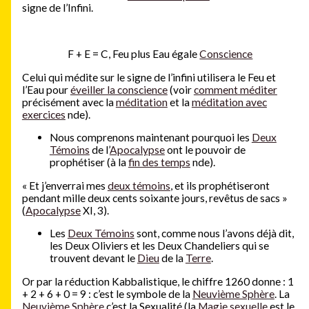
signe de l’Infini.
F + E = C, Feu plus Eau égale
Conscience
Celui qui médite sur le signe de l’infini utilisera le Feu et
l’Eau pour
éveiller la conscience
(voir
comment méditer
précisément avec la
méditation
et la
méditation avec
exercices
nde).
Nous comprenons maintenant pourquoi les
Deux
Témoins
de l’
Apocalypse
ont le pouvoir de
prophétiser (à la
fin des temps
nde).
« Et j’enverrai mes
deux témoins
, et ils prophétiseront
pendant mille deux cents soixante jours, revêtus de sacs »
(
Apocalypse
XI, 3).
Les
Deux Témoins
sont, comme nous l’avons déjà dit,
les Deux Oliviers et les Deux Chandeliers qui se
trouvent devant le
Dieu
de la
Terre
.
Or par la réduction Kabbalistique, le chiffre 1260 donne : 1
+ 2 + 6 + 0 = 9 : c’est le symbole de la
Neuvième Sphère
. La
Neuvième Sphère
c’est la Sexualité (la
Magie sexuelle
est le