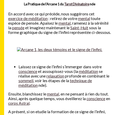
La Pratique de l’Arcane 1 du
Tarot Divinatoire
nde
En accord avec ce qui précède, nous suggérons cet
exercice de méditation
: retirez de votre
mental
toute
espèce de pensée. Apaisez le
mental
, ramenez à la sérénité
la
pensée
et imaginez maintenant le
Saint-Huit
sous la
forme graphique du signe de l’Infini représentée ci-dessous.
Laissez ce signe de l’infini s’immerger dans votre
conscience
et assoupissez-vous (la
méditation
se
réalise avec une
relaxation
profonde en combinant le
sommeil
, voir les étapes de la
technique de
méditation
nde).
Ensuite, blanchissez le
mental
, en ne pensant à rien du tout.
Ainsi, après quelque temps, vous éveillerez la
conscience
en
corps Astral
.
A présent, si on etudie la formation de ce signe de l’infini,