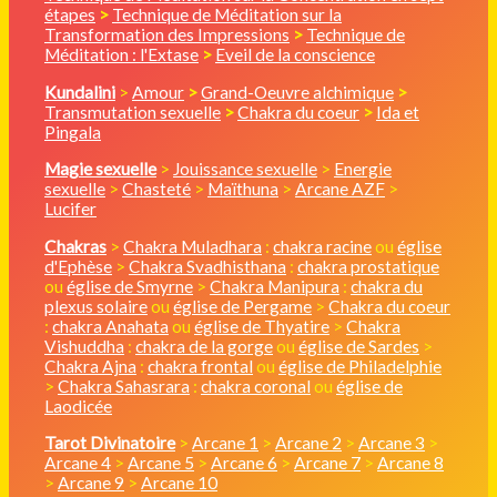
étapes
>
Technique de Méditation sur la
Transformation des Impressions
>
Technique de
Méditation : l'Extase
>
Eveil de la conscience
Kundalini
>
Amour
>
Grand-Oeuvre alchimique
>
Transmutation sexuelle
>
Chakra du coeur
>
Ida et
Pingala
Magie sexuelle
>
Jouissance sexuelle
>
Energie
sexuelle
>
Chasteté
>
Maïthuna
>
Arcane AZF
>
Lucifer
Chakras
>
Chakra Muladhara
:
chakra racine
ou
église
d'Ephèse
>
Chakra Svadhisthana
:
chakra prostatique
ou
église de Smyrne
>
Chakra Manipura
:
chakra du
plexus solaire
ou
église de Pergame
>
Chakra du coeur
:
chakra Anahata
ou
église de Thyatire
>
Chakra
Vishuddha
:
chakra de la gorge
ou
église de Sardes
>
Chakra Ajna
:
chakra frontal
ou
église de Philadelphie
>
Chakra Sahasrara
:
chakra coronal
ou
église de
Laodicée
Tarot Divinatoire
>
Arcane 1
>
Arcane 2
>
Arcane 3
>
Arcane 4
>
Arcane 5
>
Arcane 6
>
Arcane 7
>
Arcane 8
>
Arcane 9
>
Arcane 10