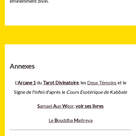
éminemment divin.
Annexes
L'
Arcane 1
du
Tarot Divinatoire
, les
Deux Témoins
et le
Signe de l'Infini d'après le
Cours Esotérique de Kabbale
S
amael
A
un
W
eor,
voir ses livres
Le
B
ouddha
M
aitreya