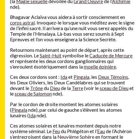
(la
Magie sexuelle
dévoilée du
Grand Oeuvre
de l’
Alchimie
nde).
Bhagavar Aclaïva vous aidera à sortir consciemment en
corps astral
. Invoquez-le lorsque vous méditez avec le signe
de l’infini sacré. Il arrivera qu’une nuit vous serez appelés du
Temple de l’Himalaya. Là-bas vous serez soumis à Sept
Epreuves et l’on vous enseignera la Science Secrète.
Retournons maintenant au point de départ, après cette
digression. Le
Saint-Huit
symbolise le
Caducée de Mercure
et représente les deux cordons ganglionnaires qui
s’enroulent ésotériquement dans la
moelle épinière
.
Ces deux cordons sont :
Ida
et
Pingala
, les
Deux Témoins
,
les Deux Oliviers, les Deux Candélabres qui se trouvent
devant le
Trône
du
Dieu
de la
Terre
(voir le
sceau de Dieu
et
le
sceau de Salomon
nde).
Par le cordon de droite montent les atomes solaires
(
Pingala
nde), par celui de gauche s’élèvent les atomes
lunaires (
Ida
nde).
Ces atomes solaires et lunaires montent depuis notre
système séminal. Le
Feu
du Phlégéton et l’
Eau
de l’Achéron
s’entrecroisent dans la
Neuvième Sphère
en formant le