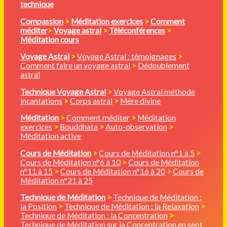
technique
Compassion
>
Méditation
exercices
>
Comment
méditer
>
Voyage astral
>
Téléconférences
>
Méditation cours
Voyage Astral
>
Voyage Astral : témoignages
>
Comment faire un voyage astral
>
Dédoublement
astral
Technique Voyage Astral
>
Voyage Astral méthode
incantations
>
Corps astral
>
Mère divine
Méditation
>
Comment méditer
>
Méditation
exercices
>
Bouddhata
>
Auto-observation
>
Méditation active
Cours de Méditation
>
Cours de Méditation n°1 à 5
>
Cours de Méditation n°6 à 10
>
Cours de Méditation
n°11 à 15
>
Cours de Méditation n°16 à 20
>
Cours de
Méditation n°21 à 25
Technique de Méditation
>
Technique de Méditation :
la Position
>
Technique de Méditation : la Relaxation
>
Technique de Méditation : la Concentration
>
Technique de Méditation sur la Concentration en sept