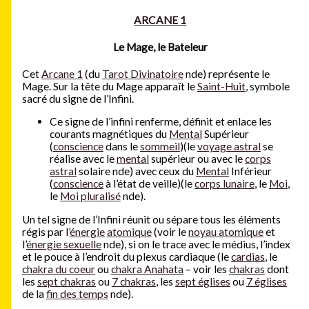
ARCANE 1
Le Mage, le Bateleur
Cet
Arcane 1
(du
Tarot Divinatoire
nde) représente le
Mage. Sur la tête du Mage apparaît le
Saint-Huit
, symbole
sacré du signe de l’Infini.
Ce signe de l’infini renferme, définit et enlace les
courants magnétiques du
Mental
Supérieur
(
conscience
dans le
sommeil
)(le
voyage astral
se
réalise avec le
mental
supérieur ou avec le
corps
astral
solaire nde) avec ceux du
Mental
Inférieur
(
conscience
à l’état de veille)(le
corps lunaire
, le
Moi
,
le
Moi pluralisé
nde).
Un tel signe de l’Infini réunit ou sépare tous les éléments
régis par l’
énergie
atomique
(voir le
noyau atomique
et
l’
énergie sexuelle
nde), si on le trace avec le médius, l’index
et le pouce à l’endroit du plexus cardiaque (le
cardias
, le
chakra du coeur
ou
chakra Anahata
– voir les
chakras
dont
les
sept chakras
ou
7 chakras
, les
sept églises
ou
7 églises
de la
fin des temps
nde).