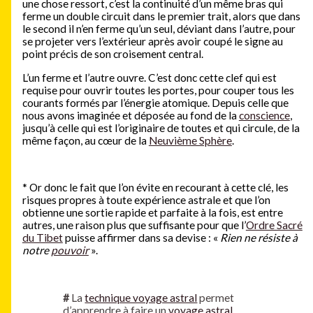
une chose ressort, c’est la continuité d’un même bras qui
ferme un double circuit dans le premier trait, alors que dans
le second il n’en ferme qu’un seul, déviant dans l’autre, pour
se projeter vers l’extérieur après avoir coupé le signe au
point précis de son croisement central.
L’un ferme et l’autre ouvre. C’est donc cette clef qui est
requise pour ouvrir toutes les portes, pour couper tous les
courants formés par l’énergie atomique. Depuis celle que
nous avons imaginée et déposée au fond de la
conscience
,
jusqu’à celle qui est l’originaire de toutes et qui circule, de la
même façon, au cœur de la
Neuvième Sphère
.
*
Or donc le fait que l’on évite en recourant à cette clé, les
risques propres à toute expérience astrale et que l’on
obtienne une sortie rapide et parfaite à la fois, est entre
autres, une raison plus que suffisante pour que l’
Ordre Sacré
du Tibet
puisse affirmer dans sa devise : «
Rien ne résiste à
notre
pouvoir
».
#
La
technique voyage astral
permet
d’apprendre à faire un
voyage astral