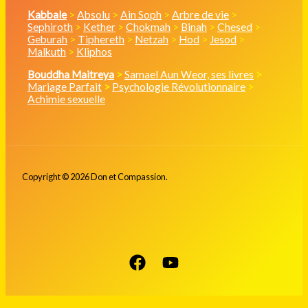
Kabbale
>
Absolu
>
Ain Soph
>
Arbre de vie
>
Sephiroth
>
Kether
>
Chokmah
>
Binah
>
Chesed
>
Geburah
>
Tiphereth
>
Netzah
>
Hod
>
Jesod
>
Malkuth
>
Kliphos
Bouddha Maitreya
>
Samael Aun Weor, ses livres
>
Mariage Parfait
>
Psychologie Révolutionnaire
>
Achimie sexuelle
Copyright © 2026 Don et Compassion.