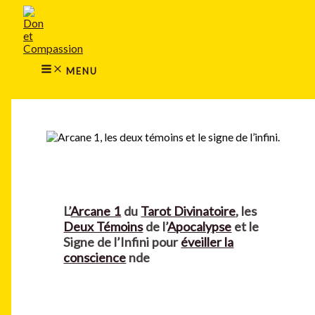
MAIN
Aller
MENU
au
contenu
MENU
Rechercher
L’
Arcane 1
du
Tarot Divinatoire
, les
Deux Témoins
de l’
Apocalypse
et le
Signe de l’Infini pour
éveiller la
conscience
nde