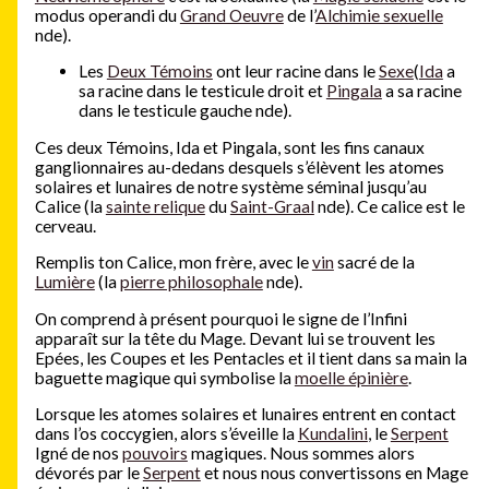
modus operandi du
Grand Oeuvre
de l’
Alchimie sexuelle
nde).
Les
Deux Témoins
ont leur racine dans le
Sexe
(
Ida
a
sa racine dans le testicule droit et
Pingala
a sa racine
dans le testicule gauche nde).
Ces deux Témoins, Ida et Pingala, sont les fins canaux
ganglionnaires au-dedans desquels s’élèvent les atomes
solaires et lunaires de notre système séminal jusqu’au
Calice (la
sainte relique
du
Saint-Graal
nde). Ce calice est le
cerveau.
Remplis ton Calice, mon frère, avec le
vin
sacré de la
Lumière
(la
pierre philosophale
nde).
On comprend à présent pourquoi le signe de l’Infini
apparaît sur la tête du Mage. Devant lui se trouvent les
Epées, les Coupes et les Pentacles et il tient dans sa main la
baguette magique qui symbolise la
moelle épinière
.
Lorsque les atomes solaires et lunaires entrent en contact
dans l’os coccygien, alors s’éveille la
Kundalini
, le
Serpent
Igné de nos
pouvoirs
magiques. Nous sommes alors
dévorés par le
Serpent
et nous nous convertissons en Mage