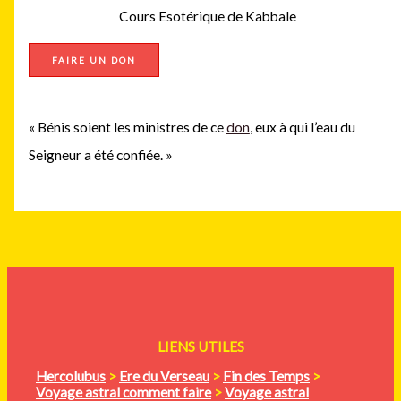
Cours Esotérique de Kabbale
FAIRE UN DON
« Bénis soient les ministres de ce
don
, eux à qui l’eau du
Seigneur a été confiée. »
LIENS UTILES
Hercolubus
>
Ere du Verseau
>
Fin des Temps
>
Voyage astral comment faire
>
Voyage astral