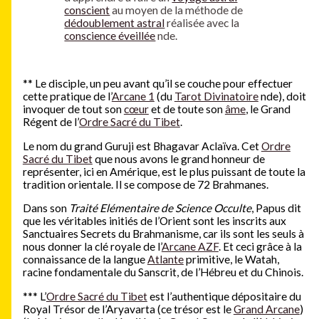
conscient
au moyen de la méthode de
dédoublement astral
réalisée avec la
conscience éveillée
nde.
**
Le disciple, un peu avant qu’il se couche pour effectuer
cette pratique de l’
Arcane 1
(du
Tarot Divinatoire
nde), doit
invoquer de tout son
cœur
et de toute son
âme
, le Grand
Régent de l’
Ordre Sacré du Tibet
.
Le nom du grand Guruji est Bhagavar Aclaïva. Cet
Ordre
Sacré du Tibet
que nous avons le grand honneur de
représenter, ici en Amérique, est le plus puissant de toute la
tradition orientale. Il se compose de 72 Brahmanes.
Dans son
Traité Elémentaire de Science Occulte
, Papus dit
que les véritables initiés de l’Orient sont les inscrits aux
Sanctuaires Secrets du Brahmanisme, car ils sont les seuls à
nous donner la clé royale de l’
Arcane AZF
. Et ceci grâce à la
connaissance de la langue
Atlante
primitive, le Watah,
racine fondamentale du Sanscrit, de l’Hébreu et du Chinois.
***
L’
Ordre Sacré du Tibet
est l’authentique dépositaire du
Royal Trésor de l’Aryavarta (ce trésor est le
Grand Arcane
)