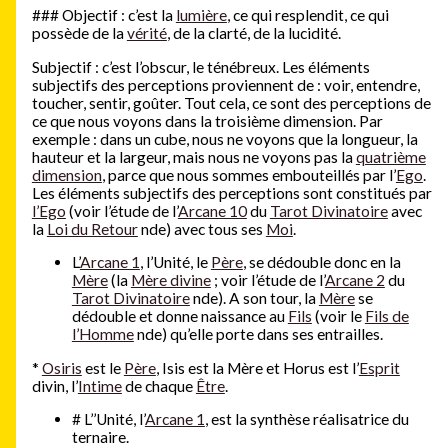
###
Objectif : c’est la
lumière
, ce qui resplendit, ce qui
possède de la
vérité
, de la clarté, de la lucidité.
Subjectif : c’est l’obscur, le ténébreux. Les éléments
subjectifs des perceptions proviennent de : voir, entendre,
toucher, sentir, goûter. Tout cela, ce sont des perceptions de
ce que nous voyons dans la troisième dimension. Par
exemple : dans un cube, nous ne voyons que la longueur, la
hauteur et la largeur, mais nous ne voyons pas la
quatrième
dimension
, parce que nous sommes embouteillés par l’
Ego
.
Les éléments subjectifs des perceptions sont constitués par
l’Ego
(voir l’étude de l’
Arcane 10
du
Tarot Divinatoire
avec
la
Loi du Retour
nde) avec tous ses
Moi
.
L’
Arcane 1
, l’Unité, le
Père
, se dédouble donc en la
Mère
(la
Mère divine
; voir l’étude de l’
Arcane 2
du
Tarot Divinatoire
nde). A son tour, la
Mère
se
dédouble et donne naissance au
Fils
(voir le
Fils de
l’Homme
nde) qu’elle porte dans ses entrailles.
*
Osiris
est le
Père
, Isis est la Mère et Horus est l’
Esprit
divin, l’
Intime
de chaque
Être
.
#
L’
’Unité, l’
Arcane 1
, est la synthèse réalisatrice du
ternaire.