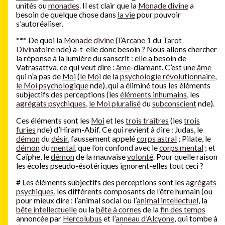
unités ou
monades
. Il est clair que la
Monade divine
a
besoin de quelque chose dans
la vie
pour pouvoir
s’autoréaliser.
***
De quoi la
Monade divine
(l’
Arcane 1
du
Tarot
Divinatoire
nde) a-t-elle donc besoin ? Nous allons chercher
la réponse à la lumière du sanscrit : elle a besoin de
Vatrasattva, ce qui veut dire :
âme
-diamant. C’est une
âme
qui n’a pas de
Moi
(
le Moi
de la
psychologie révolutionnaire
,
le Moi psychologique
nde), qui a éliminé tous les éléments
subjectifs des perceptions (les
éléments inhumains
, les
agrégats psychiques
,
le Moi pluralisé
du
subconscient
nde).
Ces éléments sont les
Moi
et les
trois traîtres
(les
trois
furies
nde) d’Hiram-Abif. Ce qui revient à dire : Judas, le
démon
du
désir
, faussement appelé
corps astral
; Pilate, le
démon
du
mental
, que l’on confond avec le
corps mental
; et
Caïphe, le
démon
de la mauvaise
volonté
. Pour quelle raison
les écoles pseudo-ésotériques ignorent-elles tout ceci ?
#
Les éléments subjectifs des perceptions sont les
agrégats
psychiques
, les différents composants de l’être humain (ou
pour mieux dire : l’animal social ou l’
animal intellectuel
, la
bête intellectuelle
ou la
bête à cornes
de la
fin des temps
annoncée par
Hercolubus
et l’
anneau d’Alcyone
, qui tombe à