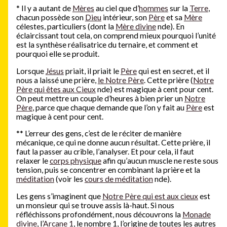
*
Il y a autant de
Mères
au ciel que d’
hommes
sur la
Terre
,
chacun possède son
Dieu
intérieur, son
Père
et sa
Mère
célestes, particuliers (dont la
Mère divine
nde). En
éclaircissant tout cela, on comprend mieux pourquoi l’unité
est la synthèse réalisatrice du ternaire, et comment et
pourquoi elle se produit.
Lorsque
Jésus
priait, il priait le
Père
qui est en secret, et il
nous a laissé une prière,
le Notre Père
. Cette prière (
Notre
Père qui êtes aux Cieux
nde) est magique à cent pour cent.
On peut mettre un couple d’heures à bien prier un
Notre
Père
, parce que chaque demande que l’on y fait au
Père
est
magique à cent pour cent.
**
L’erreur des gens, c’est de le réciter de manière
mécanique, ce qui ne donne aucun résultat. Cette prière, il
faut la passer au crible, l’analyser. Et pour cela, il faut
relaxer le
corps physique
afin qu’aucun muscle ne reste sous
tension, puis se concentrer en combinant la prière et la
méditation
(voir les
cours de méditation
nde).
Les gens s’imaginent que
Notre Père qui est aux cieux
est
un monsieur qui se trouve assis là-haut. Si nous
réfléchissons profondément, nous découvrons la
Monade
divine
, l’
Arcane 1
, le nombre 1, l’origine de toutes les autres