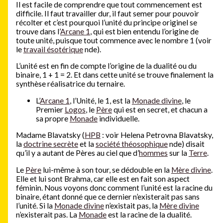
Il est facile de comprendre que tout commencement est
difficile. Il faut travailler dur, il faut semer pour pouvoir
récolter et c’est pourquoi l’unité du principe originel se
trouve dans l’
Arcane 1
, qui est bien entendu l’origine de
toute unité, puisque tout commence avec le nombre 1 (voir
le
travail ésotérique
nde).
L’unité est en fin de compte l’origine de la dualité ou du
binaire, 1 + 1 = 2. Et dans cette unité se trouve finalement la
synthèse réalisatrice du ternaire.
L’
Arcane 1
, l’Unité, le 1, est la
Monade divine
, le
Premier
Logos
, le
Père
qui est en secret, et chacun a
sa propre
Monade
individuelle.
Madame Blavatsky (
HPB
: voir Helena Petrovna Blavatsky,
la
doctrine secrète
et la
société théosophique
nde) disait
qu’il y a autant de Pères au ciel que d’
hommes
sur la
Terre
.
Le
Père
lui-même à son tour, se dédouble en la
Mère divine
.
Elle et lui sont Brahma, car elle est en fait son aspect
féminin. Nous voyons donc comment l’unité est la racine du
binaire, étant donné que ce dernier n’existerait pas sans
l’unité. Si la
Monade divine
n’existait pas, la
Mère divine
n’existerait pas. La
Monade
est la racine de la dualité.