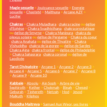
Magie sexuelle
>
Jouissance sexuelle
>
Energie
sexuelle
>
Chasteté
>
Maïthuna
>
Arcane AZF
>
Lucifer
Chakras
>
Chakra Muladhara
:
chakra racine
ou
église
d'Ephèse
>
Chakra Svadhisthana
:
chakra prostatique
ou
église de Smyrne
>
Chakra Manipura
:
chakra du
plexus solaire
ou
église de Pergame
>
Chakra du coeur
:
chakra Anahata
ou
église de Thyatire
>
Chakra
Vishuddha
:
chakra de la gorge
ou
église de Sardes
>
Chakra Ajna
:
chakra frontal
ou
église de Philadelphie
>
Chakra Sahasrara
:
chakra coronal
ou
église de
Laodicée
Tarot Divinatoire
>
Arcane 1
>
Arcane 2
>
Arcane 3
>
Arcane 4
>
Arcane 5
>
Arcane 6
>
Arcane 7
>
Arcane 8
>
Arcane 9
>
Arcane 10
Kabbale
>
Absolu
>
Ain Soph
>
Arbre de vie
>
Sephiroth
>
Kether
>
Chokmah
>
Binah
>
Chesed
>
Geburah
>
Tiphereth
>
Netzah
>
Hod
>
Jesod
>
Malkuth
>
Kliphos
Bouddha Maitreya
>
Samael Aun Weor, ses livres
>