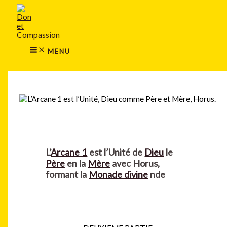
MAIN
Aller
MENU
au
contenu
MENU
Rechercher
L’
Arcane 1
est l’Unité de
Dieu
le
Père
en la
Mère
avec Horus,
formant la
Monade divine
nde