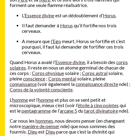
forment une seule flamme réalisatrice.
L’
Essence divine
est un dédoublement d’
Horus
.
Il faut demander à
Horus
qu’il fortifie nos trois
cerveaux.
A mesure que
l’Ego
meurt, Horus se fortifie et c’est
pourquoi, il faut lui demander de fortifier ces trois
cerveaux.
Quand Horus a avalé l’
Essence divine
, il a besoin des
corps
solaires
. Il reste en nous un atome germinal de chacun de
ces corps :
Corps physique
solaire ;
Corps astral
solaire,
pleine
conscience
;
Corps mental
solaire, pleine
connaissance
(voir également la
connaissance directe
nde) ;
Corps de la volonté consciente
.
L’
homme
est l’
homme
et plus on se sent petit et
microscopique, mieux c’est
(voir l’
étoile à cinq pointes
qui
est le
pentagramme
de l’
arcane 5
du
tarot divinatoire
nde)
.
Car nous les
hommes
, nous devons penser (en changeant
notre
manière de penser
nde) que nous sommes des
fourmis.
Dieu
est
Dieu
parce que c’est la divinité qui