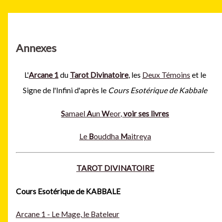
Annexes
L'
Arcane 1
du
Tarot Divinatoire
, les
Deux Témoins
et le
Signe de l'Infini d'après le
Cours Esotérique de Kabbale
S
amael
A
un
W
eor,
voir ses livres
Le
B
ouddha
M
aitreya
TAROT DIVINATOIRE
Cours Esotérique de KABBALE
Arcane 1 - Le Mage, le Bateleur