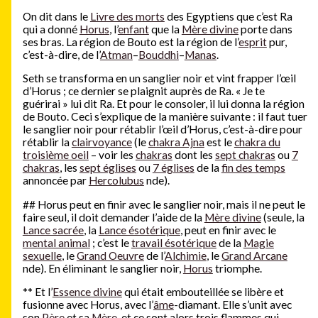
On dit dans le
Livre des morts
des Egyptiens que c’est Ra
qui a donné
Horus
, l’
enfant
que la
Mère divine
porte dans
ses bras. La région de Bouto est la région de l’
esprit
pur,
c’est-à-dire, de l’
Atman
–
Bouddhi
–
Manas
.
Seth se transforma en un sanglier noir et vint frapper l’œil
d’Horus ; ce dernier se plaignit auprès de Ra. « Je te
guérirai » lui dit Ra. Et pour le consoler, il lui donna la région
de Bouto. Ceci s’explique de la manière suivante : il faut tuer
le sanglier noir pour rétablir l’œil d’Horus, c’est-à-dire pour
rétablir la
clairvoyance
(le
chakra Ajna
est le
chakra du
troisième oeil
–
voir les
chakras
dont les
sept chakras
ou
7
chakras
, les
sept églises
ou
7 églises
de la
fin des temps
annoncée par
Hercolubus
nde)
.
#
#
Horus peut en finir avec le sanglier noir, mais il ne peut le
faire seul, il doit demander l’aide de la
Mère divine
(seule, la
Lance sacrée
, la
Lance ésotérique
, peut en finir avec le
mental animal
; c’est le
travail ésotérique
de la
Magie
sexuelle
, le
Grand Oeuvre
de l’
Alchimie
, le
Grand Arcane
nde). En éliminant le sanglier noir,
Horus
triomphe.
**
Et l’
Essence divine
qui était embouteillée se libère et
fusionne avec Horus, avec l’
âme
-diamant. Elle s’unit avec
son
Père
et sa
Mère
, et ce sont alors trois flammes qui