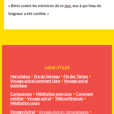
« Bénis soient les ministres de ce
don
, eux à qui l’eau du
Seigneur a été confiée. »
LIENS UTILES
Hercolubus
>
Ere du Verseau
>
Fin des Temps
>
Voyage astral comment faire
>
Voyage astral
technique
Compassion
>
Méditation
exercices
>
Comment
méditer
>
Voyage astral
>
Téléconférences
>
Méditation cours
Voyage Astral
>
Voyage Astral : témoignages
>