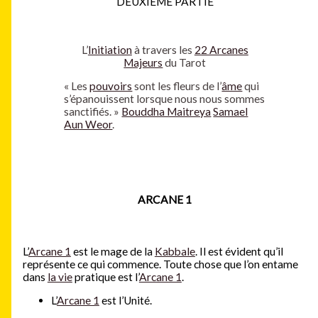
DEUXIEME PARTIE
L’
Initiation
à travers les
22 Arcanes
Majeurs
du Tarot
« Les
pouvoirs
sont les fleurs de l’
âme
qui
s’épanouissent lorsque nous nous sommes
sanctifiés. »
Bouddha Maitreya
Samael
Aun Weor
.
ARCANE 1
L’
Arcane 1
est le mage de la
Kabbale
. Il est évident qu’il
représente ce qui commence. Toute chose que l’on entame
dans
la vie
pratique est l’
Arcane 1
.
L’
Arcane 1
est l’Unité.