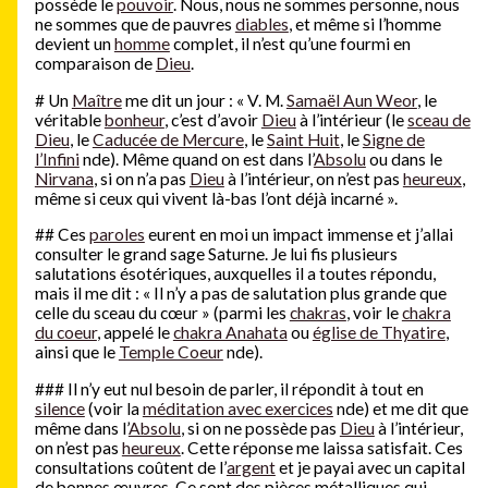
possède le
pouvoir
. Nous, nous ne sommes personne, nous
ne sommes que de pauvres
diables
, et même si l’homme
devient un
homme
complet, il n’est qu’une fourmi en
comparaison de
Dieu
.
#
Un
Maître
me dit un jour : « V. M.
Samaël Aun Weor
, le
véritable
bonheur
, c’est d’avoir
Dieu
à l’intérieur (le
sceau de
Dieu
, le
Caducée de Mercure
, le
Saint Huit
, le
Signe de
l’Infini
nde). Même quand on est dans l’
Absolu
ou dans le
Nirvana
, si on n’a pas
Dieu
à l’intérieur, on n’est pas
heureux
,
même si ceux qui vivent là-bas l’ont déjà incarné ».
#
#
Ces
paroles
eurent en moi un impact immense et j’allai
consulter le grand sage Saturne. Je lui fis plusieurs
salutations ésotériques, auxquelles il a toutes répondu,
mais il me dit : « Il n’y a pas de salutation plus grande que
celle du sceau du cœur » (parmi les
chakras
, voir le
chakra
du coeur
, appelé le
chakra Anahata
ou
église de Thyatire
,
ainsi que le
Temple Coeur
nde).
#
#
#
Il n’y eut nul besoin de parler, il répondit à tout en
silence
(voir la
méditation avec exercices
nde) et me dit que
même dans l’
Absolu
, si on ne possède pas
Dieu
à l’intérieur,
on n’est pas
heureux
. Cette réponse me laissa satisfait. Ces
consultations coûtent de l’
argent
et je payai avec un capital
de bonnes œuvres. Ce sont des pièces métalliques qui