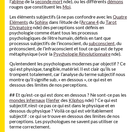
l’
abîme
de la
seconde mort
nde), ou les différents
démons
rouges que constituent les
Moi
.
Les éléments subjectifs (à ne pas confondre avec les
Quatre
Eléments
du
Sphinx
dans l’étude de l’
Arcane 4
du
Tarot
Divinatoire
nde) des perceptions sont définis en
psychologie comme étant tous les processus
psychologiques de l’être humain, définis en tant que
processus subjectifs de l’inconscient, du
subconscient
, du
préconscient, de l’infraconscient et tout ce qui est de type
métaphysique (voir la
Psychologie Révolutionnaire
nde).
Qu’entendent les psychologues modernes par objectif ? Ce
qui est physique, tangible, matériel. Il est clair qu’ils se
trompent totalement, car l’analyse du terme subjectif nous
montre qu’il signifie sub, « en dessous », ce qui est en
dessous des limites de nos perceptions.
##
Et qu’est-ce qui est donc en dessous ? Ne sont-ce pas les
mondes infernaux
(
l’enfer
des
Kliphos
nde) ? Ce qui est
subjectif, n’est-ce pas ce qui est dans le physique et en
dessous du physique ? Voilà ce qui est véritablement
subjectif : ce qui se trouve en dessous des limites de nos
perceptions. Les psychologues ne savent pas utiliser ce
terme correctement.