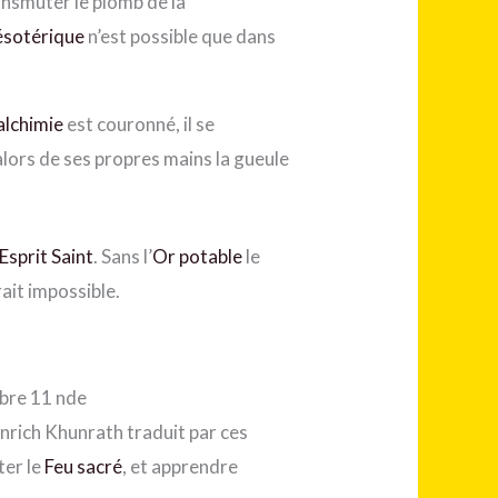
nsmuter le plomb de la
 ésotérique
n’est possible que dans
alchimie
est couronné, il se
 alors de ses propres mains la gueule
Esprit Saint
. Sans l’
Or potable
le
ait impossible.
bre 11 nde
rich Khunrath traduit par ces
ter le
Feu sacré
, et apprendre