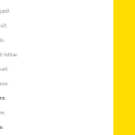
tif.
if.
s.
Ishtar.
ti.
se.
re
.
e.
u
.