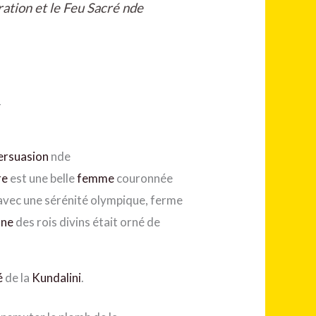
ration et le Feu Sacré nde
1
ersuasion
nde
re
est une belle
femme
couronnée
t avec une sérénité olympique, ferme
ône
des rois divins était orné de
é
de la
Kundalini
.