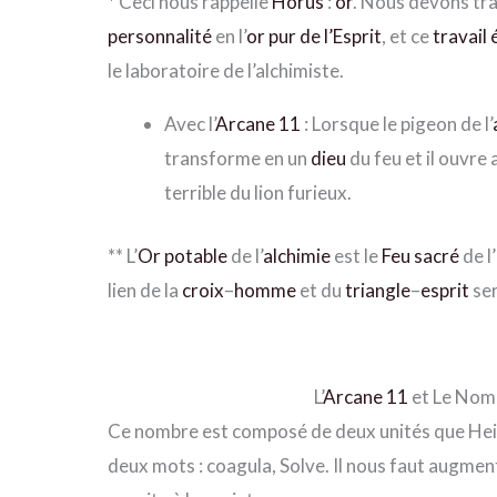
*
Ceci nous rappelle
Horus
:
or
. Nous devons tra
personnalité
en l’
or pur de l’Esprit
, et ce
travail
le laboratoire de l’alchimiste.
Avec l’
Arcane 11
: Lorsque le pigeon de l’
transforme en un
dieu
du feu et il ouvre
terrible du lion furieux.
*
*
L’
Or potable
de l’
alchimie
est le
Feu sacré
de l’
lien de la
croix
–
homme
et du
triangle
–
esprit
ser
L’
Arcane 11
et Le Nom
Ce nombre est composé de deux unités que Hein
deux mots : coagula, Solve. Il nous faut augmen