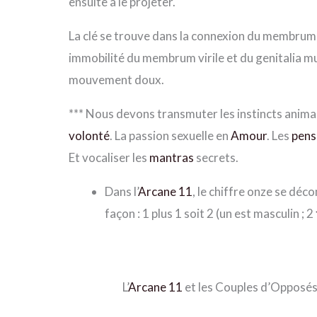
ensuite à le projeter.
La clé se trouve dans la connexion du membrum vi
immobilité du membrum virile et du genitalia mu
mouvement doux.
*
*
*
Nous devons transmuter les instincts anima
volonté
. La passion sexuelle en
Amour
. Les
pens
Et vocaliser les
mantras
secrets.
Dans l’
Arcane 11
, le chiffre onze se dé
façon : 1 plus 1 soit 2 (un est masculin ; 2
L’
Arcane 11
et les Couples d’Opposés