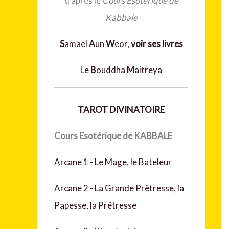
d'après le
Cours Esotérique de
Kabbale
S
amael
A
un
W
eor,
voir ses livres
Le
B
ouddha
M
aitreya
TAROT DIVINATOIRE
Cours Esotérique de KABBALE
Arcane 1 - Le Mage, le Bateleur
Arcane 2 - La Grande Prêtresse, la
Papesse, la Prêtresse