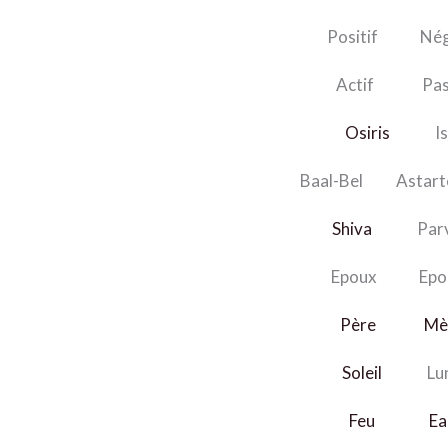
Positif Néga
Actif Pass
Osiris
Isi
Baal-Bel Astarté-
Shiva
Parva
Epoux Epou
Père
Mè
Soleil
Lun
Feu
Ea