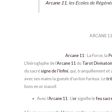
Arcane 11
, les Ecoles de Régéné
ARCANE 1
Arcane 11
: La Force, la
P
L’hiéroglyphe de l’
Arcane 11
du
Tarot Divinatoi
du sacré
signe de l’Infini
, qui, tranquillement e
avec ses mains la gueule d’un lion furieux. Le
tr
lions en or massif.
Avec l’
Arcane 11
: L’
or
signifie le
feu sacr