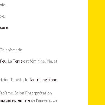
id.
xe.
cure
.
Chinoise nde
e
Feu
. La
Terre
est féminine, Yin, et
octrine Taoïste, le
Tantrisme blanc
.
 Taoïsme. Selon l’interprétation
matière première
de l’univers. De