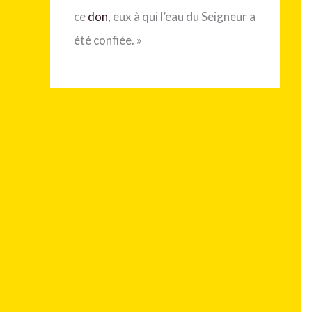
ce
don
, eux à qui l’eau du Seigneur a
été confiée. »