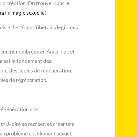
 la création. On trouve, dans le
na
(la
magie sexuelle
).
ois et les Yogas tibétains légitimes
tellement nombreux en Amérique et
e est le fondement des
sont des écoles de régénération.
oles de régénération.
 Régénération nde
st-à-dire se recréer, se créer une
t un problème absolument sexuel.