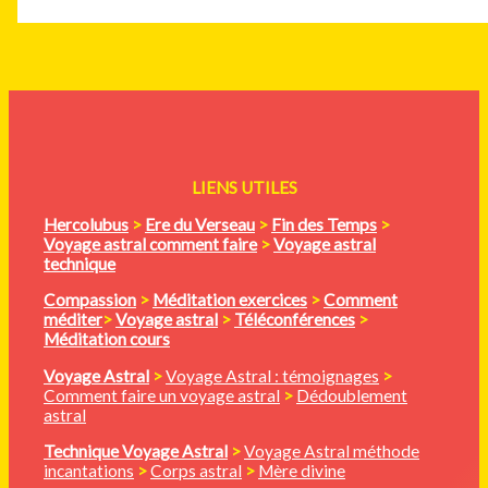
LIENS UTILES
Hercolubus
>
Ere du Verseau
>
Fin des Temps
>
Voyage astral comment faire
>
Voyage astral
technique
Compassion
>
Méditation
exercices
>
Comment
méditer
>
Voyage astral
>
Téléconférences
>
Méditation cours
Voyage Astral
>
Voyage Astral : témoignages
>
Comment faire un voyage astral
>
Dédoublement
astral
Technique Voyage Astral
>
Voyage Astral méthode
incantations
>
Corps astral
>
Mère divine