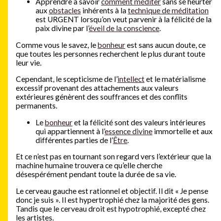
Apprendre à savoir
comment méditer
sans se heurter
aux
obstacles
inhérents à la
technique de méditation
est URGENT lorsqu’on veut parvenir à la félicité de la
paix divine par l’
éveil de la conscience
.
Comme vous le savez, le
bonheur
est sans aucun doute, ce
que toutes les personnes recherchent le plus durant toute
leur vie.
Cependant, le scepticisme de l’
intellect
et le matérialisme
excessif provenant des attachements aux valeurs
extérieures génèrent des souffrances et des conflits
permanents.
Le
bonheur
et la félicité sont des valeurs intérieures
qui appartiennent à l’
essence divine
immortelle et aux
différentes parties de l’
Être
.
Et ce n’est pas en tournant son regard vers l’extérieur que la
machine humaine trouvera ce qu’elle cherche
désespérément pendant toute la durée de sa vie.
Le cerveau gauche est rationnel et objectif. Il dit « Je pense
donc je suis ». Il est hypertrophié chez la majorité des gens.
Tandis que le cerveau droit est hypotrophié, excepté chez
les artistes.