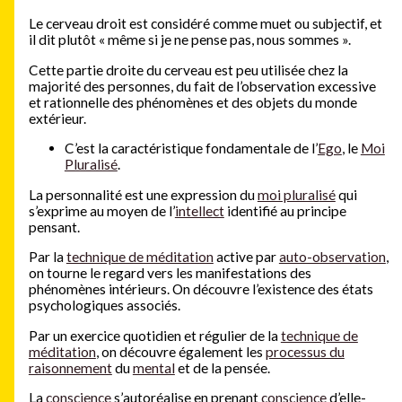
Le cerveau droit est considéré comme muet ou subjectif, et
il dit plutôt « même si je ne pense pas, nous sommes ».
Cette partie droite du cerveau est peu utilisée chez la
majorité des personnes, du fait de l’observation excessive
et rationnelle des phénomènes et des objets du monde
extérieur.
C’est la caractéristique fondamentale de l’
Ego
, le
Moi
Pluralisé
.
La personnalité est une expression du
moi pluralisé
qui
s’exprime au moyen de l’
intellect
identifié au principe
pensant.
Par la
technique de méditation
active par
auto-observation
,
on tourne le regard vers les manifestations des
phénomènes intérieurs. On découvre l’existence des états
psychologiques associés.
Par un exercice quotidien et régulier de la
technique de
méditation
, on découvre également les
processus du
raisonnement
du
mental
et de la pensée.
La
conscience
s’autoréalise en prenant
conscience
d’elle-