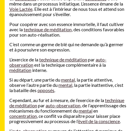
même dans un processus initiatique. L’essence émane de la
Voie Lactée
. Elle est à l’intérieur de nous tous et attend son
épanouissement pour s’éveiller.
Pour coopérer avec son essence immortelle, il faut cultiver
avec la
technique de méditation
, des conditions favorables
pour son auto-réalisation.
C’est comme un germe de blé qui ne demande qu’à germer
et à poursuivre son expression.
L’exercice de la
technique de méditation
par
auto-
observation
est la technique complémentaire à la
méditation
interne.
Si au départ, une partie du
mental
, la partie attentive,
observe l’autre partie du
mental
, la partie inattentive, c’est
la bataille des
opposés
.
Cependant, au fur et à mesure, de l’exercice de la
technique
de méditation
par
auto-observation
, de l’apprentissage des
mécanismes du fonctionnement du
mental
en
concentration
, ce conflit va disparaître pour laisser place
progressivement au processus de l’
éveil de la conscience
.