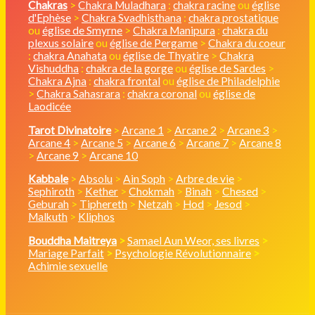
Chakras
>
Chakra Muladhara
:
chakra racine
ou
église
d'Ephèse
>
Chakra Svadhisthana
:
chakra prostatique
ou
église de Smyrne
>
Chakra Manipura
:
chakra du
plexus solaire
ou
église de Pergame
>
Chakra du coeur
:
chakra Anahata
ou
église de Thyatire
>
Chakra
Vishuddha
:
chakra de la gorge
ou
église de Sardes
>
Chakra Ajna
:
chakra frontal
ou
église de Philadelphie
>
Chakra Sahasrara
:
chakra coronal
ou
église de
Laodicée
Tarot Divinatoire
>
Arcane 1
>
Arcane 2
>
Arcane 3
>
Arcane 4
>
Arcane 5
>
Arcane 6
>
Arcane 7
>
Arcane 8
>
Arcane 9
>
Arcane 10
Kabbale
>
Absolu
>
Ain Soph
>
Arbre de vie
>
Sephiroth
>
Kether
>
Chokmah
>
Binah
>
Chesed
>
Geburah
>
Tiphereth
>
Netzah
>
Hod
>
Jesod
>
Malkuth
>
Kliphos
Bouddha Maitreya
>
Samael Aun Weor, ses livres
>
Mariage Parfait
>
Psychologie Révolutionnaire
>
Achimie sexuelle