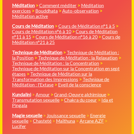
Méditation
>
Comment méditer
>
Méditation
exercices
>
Bouddhata
>
Auto-observation
>
Méditation active
Cours de Méditation
>
Cours de Méditation n°1 à 5
>
Cours de Méditation n°6 à 10
>
Cours de Méditation
n°11 à 15
>
Cours de Méditation n°16 à 20
>
Cours de
Méditation n°21 à 25
Technique de Méditation
>
Technique de Méditation :
la Position
>
Technique de Méditation : la Relaxation
>
Technique de Méditation : la Concentration
>
Technique de Méditation sur la Concentration en sept
étapes
>
Technique de Méditation sur la
Transformation des Impressions
>
Technique de
Méditation : l'Extase
>
Eveil de la conscience
Kundalini
>
Amour
>
Grand-Oeuvre alchimique
>
Transmutation sexuelle
>
Chakra du coeur
>
Ida et
Pingala
Magie sexuelle
>
Jouissance sexuelle
>
Energie
sexuelle
>
Chasteté
>
Maïthuna
>
Arcane AZF
>
Lucifer