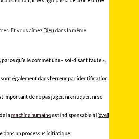
ons. En fait, il ne s’agit pas là de croire ou de
tres. Et vous aimez
Dieu
dans la même
parce qu’elle commet une « soi-disant faute »,
i sont également dans l’erreur par identification
st important de ne pas juger, ni critiquer, ni se
de la
machine humaine
est indispensable à l’
éveil
e dans un processus initiatique