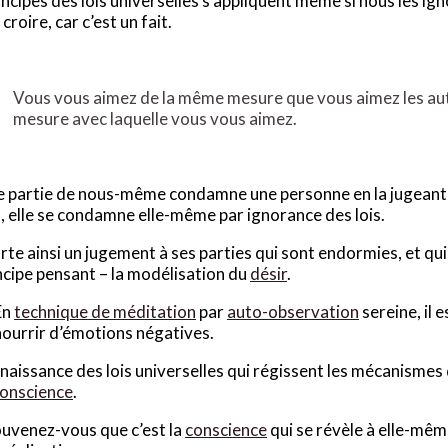
incipes des lois universelles s’appliquent même si nous les ignor
croire, car c’est un fait.
Vous vous aimez de la même mesure que vous aimez les au
mesure avec laquelle vous vous aimez.
e partie de nous-même condamne une personne en la jugeant, 
t, elle se condamne elle-même par ignorance des lois.
orte ainsi un jugement à ses parties qui sont endormies, et qu
ncipe pensant – la modélisation du
désir
.
En
technique de méditation
par
auto-observation
sereine, il e
nourrir d’émotions négatives.
naissance des lois universelles qui régissent les mécanismes 
conscience
.
uvenez-vous que c’est la
conscience
qui se révèle à elle-mêm