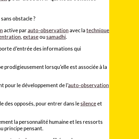
sans obstacle ?
on
active par
auto-observation
avec la
technique
entration
,
extase
ou
samadhi
.
a porte d’entrée des informations qui
 prodigieusement lorsqu’elle est associée à la
t pour le développement de l’
auto-observation
ille des opposés, pour entrer dans le
silence
et
ement la personnalité humaine et les ressorts
 au principe pensant.