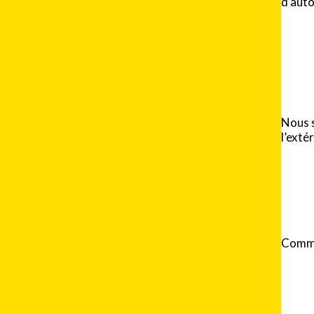
d’auto
Nous s
l’extér
Comme 