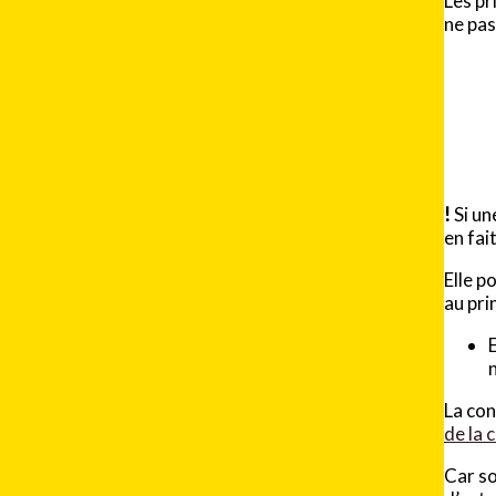
Les pr
ne pas 
!
Si un
en fai
Elle p
au pri
La con
de la 
Car so