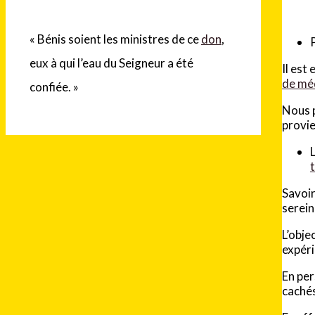
« Bénis soient les ministres de ce
don
,
eux à qui l’eau du Seigneur a été
Il est
de mé
confiée. »
Nous p
provie
Savoi
serein
L’obje
expér
En per
cachés