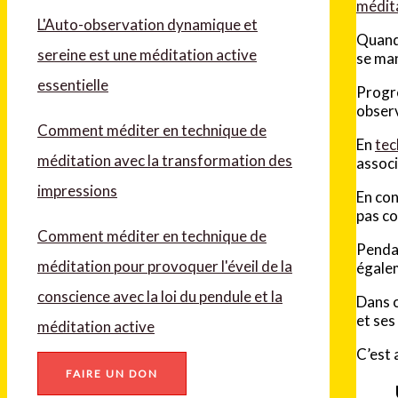
médit
L'Auto-observation dynamique et
Quand 
sereine est une méditation active
se man
essentielle
Progre
observ
Comment méditer en technique de
En
tec
méditation avec la transformation des
associé
impressions
En con
pas co
Comment méditer en technique de
Pendan
méditation pour provoquer l'éveil de la
égalem
conscience avec la loi du pendule et la
Dans c
et ses
méditation active
C’est 
FAIRE UN DON