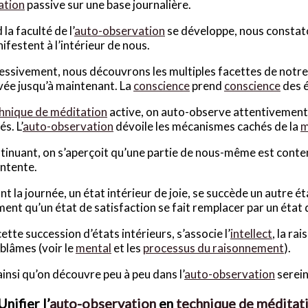
ation
passive sur une base journalière.
la faculté de l’
auto-observation
se développe, nous constaton
ifestent à l’intérieur de nous.
ssivement, nous découvrons les multiples facettes de notre 
ée jusqu’à maintenant. La
conscience
prend
conscience
des é
hnique de méditation
active, on auto-observe attentivement 
s. L’
auto-observation
dévoile les mécanismes cachés de la
m
tinuant, on s’aperçoit qu’une partie de nous-même est conten
ntente.
t la journée, un état intérieur de joie, se succède un autre é
ent qu’un état de satisfaction se fait remplacer par un état d
ette succession d’états intérieurs, s’associe l’
intellect
, la ra
 blâmes (voir le
mental
et les
processus du raisonnement
).
ainsi qu’on découvre peu à peu dans l’
auto-observation
serein
Unifier l’
auto-observation
en
technique de méditat