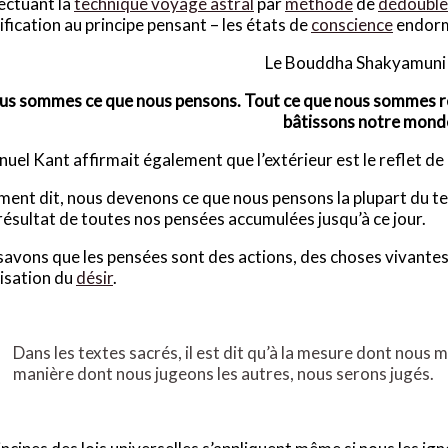
ectuant la
technique voyage astral
par
méthode
de
dédouble
tification au principe pensant – les états de
conscience
endormi
Le Bouddha Shakyamuni a
us sommes ce que nous pensons
. Tout ce que nous sommes r
bâtissons notre monde
el Kant affirmait également que l’extérieur est le reflet de l
ent dit, nous devenons ce que nous pensons la plupart du 
 résultat de toutes nos pensées accumulées jusqu’à ce jour.
avons que les pensées sont des actions, des choses vivantes. 
isation du
désir
.
Dans les textes sacrés, il est dit qu’à la mesure dont nous
manière dont nous jugeons les autres, nous serons jugés.