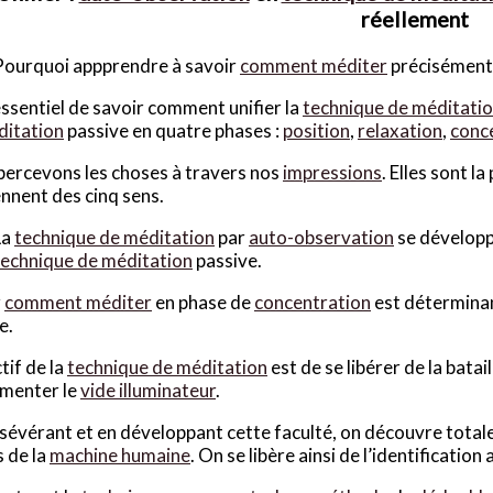
réellement
Pourquoi appprendre à savoir
comment méditer
précisément 
 essentiel de savoir comment unifier la
technique de méditati
ditation
passive en quatre phases :
position
,
relaxation
,
conc
ercevons les choses à travers nos
impressions
. Elles sont l
nnent des cinq sens.
La
technique de méditation
par
auto-observation
se développe
technique de méditation
passive.
r
comment méditer
en phase de
concentration
est déterminan
e.
ctif de la
technique de méditation
est de se libérer de la bata
imenter le
vide illuminateur
.
sévérant et en développant cette faculté, on découvre total
 de la
machine humaine
. On se libère ainsi de l’identification