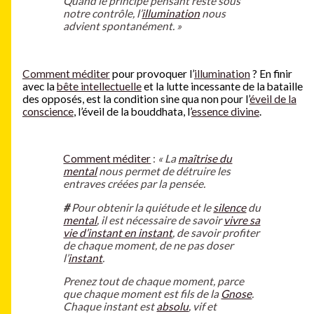
Quand le principe pensant reste sous
notre contrôle, l’
illumination
nous
advient spontanément. »
Comment méditer
pour provoquer l’
illumination
? En finir
avec la
bête intellectuelle
et la lutte incessante de la bataille
des opposés, est la condition sine qua non pour l’
éveil de la
conscience
, l’éveil de la bouddhata, l’
essence divine
.
Comment méditer
:
« La
maîtrise du
mental
nous permet de détruire les
entraves créées par la pensée.
#
Pour obtenir la quiétude et le
silence
du
mental
, il est nécessaire de savoir
vivre sa
vie d’instant en instant
, de savoir profiter
de chaque moment, de ne pas doser
l’
instant
.
Prenez tout de chaque moment, parce
que chaque moment est fils de la
Gnose
.
Chaque instant est
absolu
, vif et