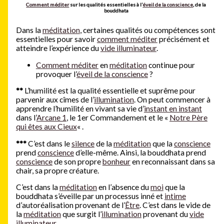
Comment méditer
sur les qualités essentielles à l’
éveil de la conscience
, de la
bouddhata
Dans la
méditation
, certaines qualités ou compétences sont
essentielles pour savoir
comment méditer
précisément et
atteindre l’expérience du
vide illuminateur
.
Comment méditer
en
méditation
continue pour
provoquer l’
éveil de la conscience
?
**
L’humilité est la qualité essentielle et suprême pour
parvenir aux cîmes de l’
illumination
. On peut commencer à
apprendre l’humilité en vivant sa vie d’
instant en instant
dans l’
Arcane 1
, le 1er Commandement et le «
Notre Père
qui êtes aux Cieux
« .
***
C’est dans le
silence
de la
méditation
que la
conscience
prend
conscience
d’elle-même. Ainsi, la bouddhata prend
conscience
de son propre
bonheur
en reconnaissant dans sa
chair, sa propre créature.
C’est dans la
méditation
en l’absence du
moi
que la
bouddhata s’éveille par un processus inné et
intime
d’autoréalisation provenant de l’
Être
. C’est dans le vide de
la
méditation
que surgit l’
illumination
provenant du
vide
illuminateur
.