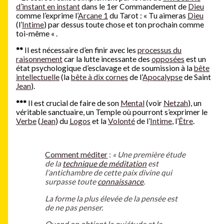
d’instant en instant
dans le 1er Commandement de
Dieu
comme l’exprime l’
Arcane 1
du Tarot : « Tu aimeras
Dieu
(l’
Intime
) par dessus toute chose et ton prochain comme
toi-même « .
**
Il est nécessaire d’en finir avec les
processus du
raisonnement
car la lutte incessante des
opposées
est un
état psychologique d’esclavage et de soumission à la
bête
intellectuelle
(la
bête à dix cornes
de l’
Apocalypse
de Saint
Jean
).
***
Il est crucial de faire de son
Mental
(voir
Netzah
), un
véritable sanctuaire, un Temple où pourront s’exprimer le
Verbe
(
Jean
) du
Logos
et la
Volonté
de l’
Intime
, l’
Être
.
Comment méditer
:
« Une première étude
de la
technique de méditation
est
l’antichambre de cette paix divine qui
surpasse toute
connaissance
.
La forme la plus élevée de la pensée est
de ne pas penser.