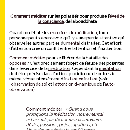
Comment méditer
sur les polarités pour produire l’
éveil de
la conscience
, de la bouddhata
Quand on débute les
exercices de méditation
, toute
personne peut s’apercevoir qu’il y a une partie attentive qui
observe les autres parties du
mental
distraites. Cet effort
d’attention crée un conflit entre l’attention et l’inattention.
Comment méditer
pour se libérer de la bataille des
opposés
? C’est précisément l’objet de l’étude des polarités
dans l’exercice de la
méditation
. Cependant la
méditation
doit être précise dans l’action quotidienne de notre vie
même, vécue intensément d’
instant en instant
(voir
l’
observation de soi
et l’
attention dynamique
de l’
auto-
observation
).
Comment méditer
:
« Quand nous
pratiquons la
méditation
, notre
mental
est assailli par de nombreux souvenirs,
désir
s, passions, préoccupations, etc.
Nous devons éviter le conflit entre