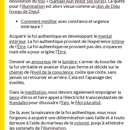
dissolution du
moi
» (
Samael Aun Weor ses livres
). La quête
pour l’
illumination
est alors vécue comme un
don de Dieu
(
sceau de Dieu
).
Comment méditer
avec constance et urgence
intérieure ?
Acquérir la foi authentique en développant le
mental
intérieur
. La foi authentique provient de l’expérience
Intime
de l’
Être
. La foi authentique ne provient pas des croyances
mais elle a pour origine l’
Être
.
Devenir un
amoureux
de la
lumière
, s’armer du bouclier de
la foi véritable et avancer d’un pas ferme et décidé sur le
chemin
de l’
éveil de la conscience
, coûte que coûte, sans
jamais se retourner en arrière. Cela est l’apanage des
éveillés.
Dans la
méditation
, nous devons également empoigner la
lance
d’éros et faire appel à l’électricité transcendantale de
Kundalini
pour dissoudre l’
Ego
, le
Moi pluralisé
.
De là, avec la naissance de la foi authentique, nous nous
forgeons à acquérir une détermination sans faille et à toute
épreuve à l’aide du marteau de la
volonté
, jusqu’à atteindre
les sommets de l’
illumination
.