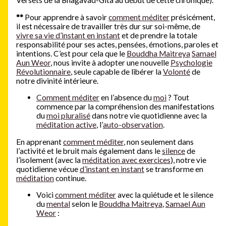
Versets de la Bhagavad-Gîtâ au début de cette chronique).
**
Pour apprendre à savoir
comment méditer
présicément,
il est nécessaire de travailler très dur sur soi-même, de
vivre sa vie d’instant en instant
et de prendre la totale
responsabilité pour ses actes, pensées, émotions, paroles et
intentions. C’est pour cela que le
Bouddha Maitreya
Samael
Aun Weor
, nous invite à adopter une nouvelle
Psychologie
Révolutionnaire
, seule capable de libérer la
Volonté
de
notre divinité intérieure.
Comment méditer
en l’absence du
moi
? Tout
commence par la compréhension des manifestations
du
moi pluralisé
dans notre vie quotidienne avec la
méditation active
, l’
auto-observation
.
En apprenant
comment méditer
, non seulement dans
l’activité et le bruit mais également dans le
silence
de
l’isolement (avec la
méditation avec exercices
), notre vie
quotidienne vécue
d’instant en instant
se transforme en
méditation
continue.
Voici
comment méditer
avec la quiétude et le silence
du
mental
selon le
Bouddha Maitreya
,
Samael Aun
Weor
: