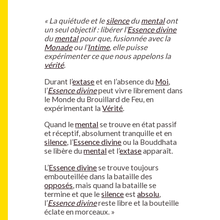
« La quiétude et le
silence
du
mental
ont
un seul objectif : libérer l’
Essence divine
du
mental
pour que, fusionnée avec la
Monade
ou l’
Intime
, elle puisse
expérimenter ce que nous appelons la
vérité
.
Durant l’
extase
et en l’absence du
Moi
,
l’
Essence divine
peut vivre librement dans
le Monde du Brouillard de Feu, en
expérimentant la
Vérité
.
Quand le
mental
se trouve en état passif
et réceptif, absolument tranquille et en
silence
, l’
Essence divine
ou la Bouddhata
se libère du
mental
et l’
extase
apparaît.
L’
Essence divine
se trouve toujours
embouteillée dans la bataille des
opposés
, mais quand la bataille se
termine et que le
silence
est
absolu
,
l’
Essence divine
reste libre et la bouteille
éclate en morceaux. »