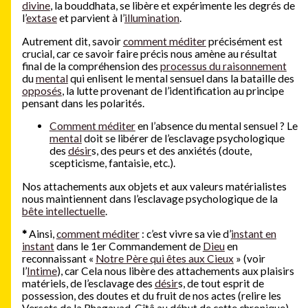
divine
, la bouddhata, se libère et expérimente les degrés de
l’
extase
et parvient à l’
illumination
.
Autrement dit, savoir
comment méditer
précisément est
crucial, car ce savoir faire précis nous amène au résultat
final de la compréhension des
processus du raisonnement
du
mental
qui enlisent le mental sensuel dans la bataille des
opposés
, la lutte provenant de l’identification au principe
pensant dans les polarités.
Comment méditer
en l’absence du mental sensuel ? Le
mental
doit se libérer de l’esclavage psychologique
des
désir
s, des peurs et des anxiétés (doute,
scepticisme, fantaisie, etc.).
Nos attachements aux objets et aux valeurs matérialistes
nous maintiennent dans l’esclavage psychologique de la
bête intellectuelle
.
*
Ainsi,
comment méditer
: c’est vivre sa vie d’
instant en
instant
dans le 1er Commandement de
Dieu
en
reconnaissant «
Notre Père qui êtes aux Cieux
» (voir
l’
Intime
), car Cela nous libère des attachements aux plaisirs
matériels, de l’esclavage des
désir
s, de tout esprit de
possession, des doutes et du fruit de nos actes (relire les