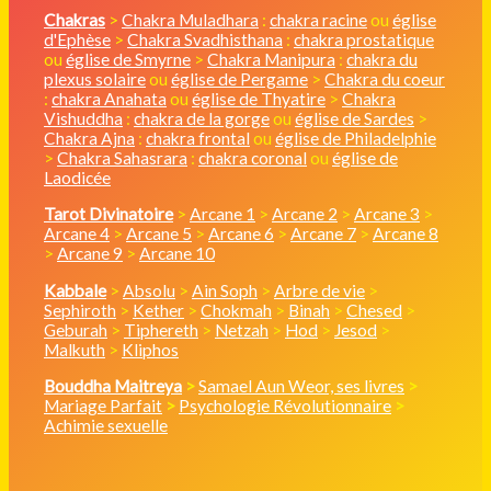
Chakras
>
Chakra Muladhara
:
chakra racine
ou
église
d'Ephèse
>
Chakra Svadhisthana
:
chakra prostatique
ou
église de Smyrne
>
Chakra Manipura
:
chakra du
plexus solaire
ou
église de Pergame
>
Chakra du coeur
:
chakra Anahata
ou
église de Thyatire
>
Chakra
Vishuddha
:
chakra de la gorge
ou
église de Sardes
>
Chakra Ajna
:
chakra frontal
ou
église de Philadelphie
>
Chakra Sahasrara
:
chakra coronal
ou
église de
Laodicée
Tarot Divinatoire
>
Arcane 1
>
Arcane 2
>
Arcane 3
>
Arcane 4
>
Arcane 5
>
Arcane 6
>
Arcane 7
>
Arcane 8
>
Arcane 9
>
Arcane 10
Kabbale
>
Absolu
>
Ain Soph
>
Arbre de vie
>
Sephiroth
>
Kether
>
Chokmah
>
Binah
>
Chesed
>
Geburah
>
Tiphereth
>
Netzah
>
Hod
>
Jesod
>
Malkuth
>
Kliphos
Bouddha Maitreya
>
Samael Aun Weor, ses livres
>
Mariage Parfait
>
Psychologie Révolutionnaire
>
Achimie sexuelle