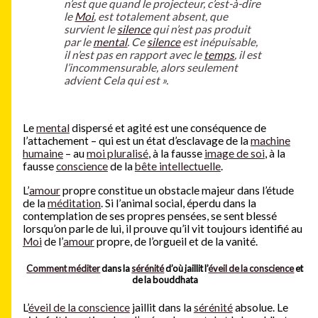
n’est que quand le projecteur, c’est-à-dire
le
Moi
, est totalement absent, que
survient le
silence
qui n’est pas produit
par le
mental
. Ce
silence
est inépuisable,
il n’est pas en rapport avec le
temps
, il est
l’incommensurable, alors seulement
advient Cela qui est ».
Le
mental
dispersé et agité est une conséquence de
l’attachement – qui est un état d’esclavage de la
machine
humaine
– au
moi pluralisé
, à la fausse
image de soi
, à la
fausse
conscience
de la
bête intellectuelle
.
L’
amour
propre constitue un obstacle majeur dans l’étude
de la
méditation
. Si l’animal social, éperdu dans la
contemplation de ses propres pensées, se sent blessé
lorsqu’on parle de lui, il prouve qu’il vit toujours identifié au
Moi
de l’
amour
propre, de l’orgueil et de la vanité.
Comment méditer
dans la
sérénité
d’où jaillit l’
éveil de la conscience
et
de la bouddhata
L’
éveil de la conscience
jaillit dans la
sérénité
absolue. Le