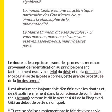
significatif.
La momentanéité est une caractéristique
particulière des Gnostiques. Nous
aimons la philosophie de la
momentanéité.
Le Maître Ummom dit à ses disciples : « Si
vous marchez, marchez ; si vous vous
asseyez, asseyez-vous, mais n’hésitez
pas ».
Le doute et le scepticisme sont des processus mentaux
provenant de l’identification au principe pensant
(actuellement esclave du
Moi
du
désir
et de la
douleur
, le
Moi pluralisé
de la
bête à cornes
, cette
grande prostituée
de la
fin des temps
).
Il est absolument inajournable d’en finir avec les doutes et
de s’établir fermement dans la
conscience
de son
Intime
réel (
Atman
)(comme le dit le Verset 4.41 de la Bhagavad-
Gîtâ au début de cette chronique).
*
Et ceci se réalise simplement par le fait de
vivre sa vie