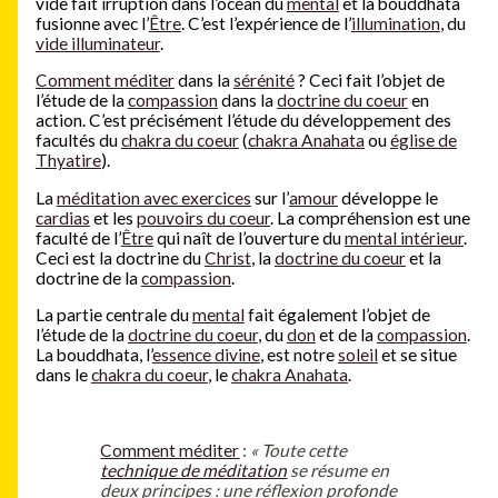
vide fait irruption dans l’océan du
mental
et la bouddhata
fusionne avec l’
Être
. C’est l’expérience de l’
illumination
, du
vide illuminateur
.
Comment méditer
dans la
sérénité
? Ceci fait l’objet de
l’étude de la
compassion
dans la
doctrine du coeur
en
action. C’est précisément l’étude du développement des
facultés du
chakra du coeur
(
chakra Anahata
ou
église de
Thyatire
).
La
méditation avec exercices
sur l’
amour
développe le
cardias
et les
pouvoirs du coeur
. La compréhension est une
faculté de l’
Être
qui naît de l’ouverture du
mental intérieur
.
Ceci est la doctrine du
Christ
, la
doctrine du coeur
et la
doctrine de la
compassion
.
La partie centrale du
mental
fait également l’objet de
l’étude de la
doctrine du coeur
, du
don
et de la
compassion
.
La bouddhata, l’
essence divine
, est notre
soleil
et se situe
dans le
chakra du coeur
, le
chakra Anahata
.
Comment méditer
:
« Toute cette
technique de méditation
se résume en
deux principes : une réflexion profonde