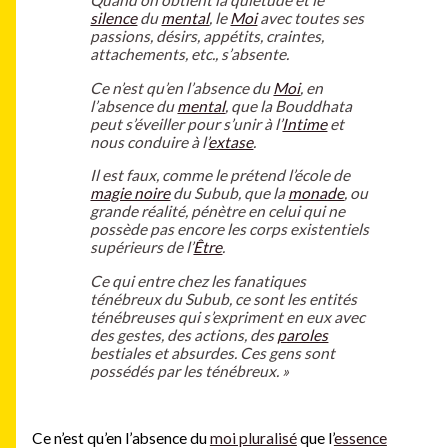
Quand on obtient la quiétude et le
silence
du
mental
, le
Moi
avec toutes ses
passions, désirs, appétits, craintes,
attachements, etc., s’absente.
Ce n’est qu’en l’absence du
Moi
, en
l’absence du
mental
, que la Bouddhata
peut s’éveiller pour s’unir à l’
Intime
et
nous conduire à l’
extase
.
Il est faux, comme le prétend l’école de
magie noire
du Subub, que la
monade
, ou
grande réalité, pénètre en celui qui ne
possède pas encore les corps existentiels
supérieurs de l’
Être
.
Ce qui entre chez les fanatiques
ténébreux du Subub, ce sont les entités
ténébreuses qui s’expriment en eux avec
des gestes, des actions, des
paroles
bestiales et absurdes. Ces gens sont
possédés par les ténébreux. »
Ce n’est qu’en l’absence du
moi pluralisé
que l’
essence