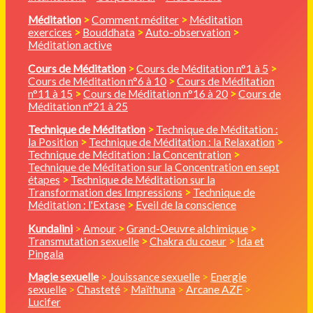
Méditation
>
Comment méditer
>
Méditation
exercices
>
Bouddhata
>
Auto-observation
>
Méditation active
Cours de Méditation
>
Cours de Méditation n°1 à 5
>
Cours de Méditation n°6 à 10
>
Cours de Méditation
n°11 à 15
>
Cours de Méditation n°16 à 20
>
Cours de
Méditation n°21 à 25
Technique de Méditation
>
Technique de Méditation :
la Position
>
Technique de Méditation : la Relaxation
>
Technique de Méditation : la Concentration
>
Technique de Méditation sur la Concentration en sept
étapes
>
Technique de Méditation sur la
Transformation des Impressions
>
Technique de
Méditation : l'Extase
>
Eveil de la conscience
Kundalini
>
Amour
>
Grand-Oeuvre alchimique
>
Transmutation sexuelle
>
Chakra du coeur
>
Ida et
Pingala
Magie sexuelle
>
Jouissance sexuelle
>
Energie
sexuelle
>
Chasteté
>
Maïthuna
>
Arcane AZF
>
Lucifer