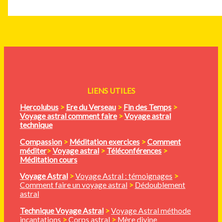
LIENS UTILES
Hercolubus
>
Ere du Verseau
>
Fin des Temps
>
Voyage astral comment faire
>
Voyage astral
technique
Compassion
>
Méditation
exercices
>
Comment
méditer
>
Voyage astral
>
Téléconférences
>
Méditation cours
Voyage Astral
>
Voyage Astral : témoignages
>
Comment faire un voyage astral
>
Dédoublement
astral
Technique Voyage Astral
>
Voyage Astral méthode
incantations
>
Corps astral
>
Mère divine