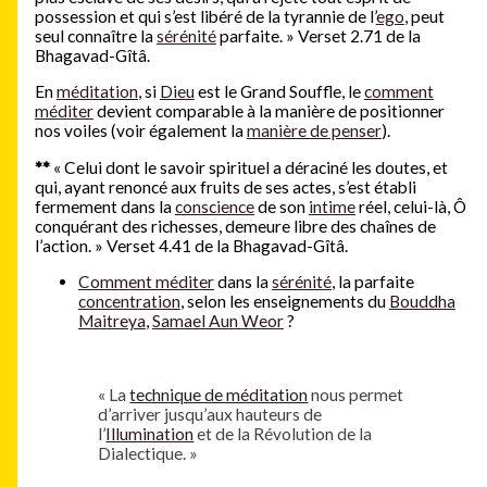
possession et qui s’est libéré de la tyrannie de l’
ego
, peut
seul connaître la
sérénité
parfaite. » Verset 2.71 de la
Bhagavad-Gîtâ.
En
méditation
, si
Dieu
est le Grand Souffle, le
comment
méditer
devient comparable à la manière de positionner
nos voiles (voir également la
manière de penser
).
**
« Celui dont le savoir spirituel a déraciné les doutes, et
qui, ayant renoncé aux fruits de ses actes, s’est établi
fermement dans la
conscience
de son
intime
réel, celui-là, Ô
conquérant des richesses, demeure libre des chaînes de
l’action. » Verset 4.41 de la Bhagavad-Gîtâ.
Comment méditer
dans la
sérénité
, la parfaite
concentration
, selon les enseignements du
Bouddha
Maitreya
,
Samael Aun Weor
?
« La
technique de méditation
nous permet
d’arriver jusqu’aux hauteurs de
l’
Illumination
et de la Révolution de la
Dialectique. »