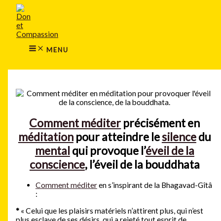
MAIN
Aller
MENU
au
contenu
MENU
Rechercher
Comment méditer
précisément en
méditation
pour atteindre le
silence
du
mental
qui provoque l’
éveil de la
conscience
, l’éveil de la bouddhata
Comment méditer
en s’inspirant de la Bhagavad-Gîtâ
:
*
« Celui que les plaisirs matériels n’attirent plus, qui n’est
plus esclave de ses désirs, qui a rejeté tout esprit de