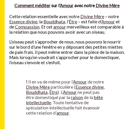
Comment méditer
sur l’
Amour
avec notre
Divine Mère
Cette relation essentielle avec notre
Divine Mère
– notre
Essence divine
, la
Bouddhata
, l’
Être
– est faite d’
Amour
et
de
Compassion
. Et cet
amour
merveilleux est comparable à
la relation que nous pouvons avoir avec un oiseau.
L’oiseau peut s’approcher de nous, nous pouvons le nourrir
sur le bord d’une fenêtre en y déposant des petites miettes
de pain frais. Il peut même entrer dans la pièce de la maison.
Mais lorsqu’on voudrait s’approcher pour le domestiquer,
l’oiseau s’envole et s’enfuit.
!
Il en va de même pour l’
Amour
de notre
Divine Mère
particulière (
Essence divine
,
Bouddhata
,
Être
). L’
Amour
ne peut pas
être domestiqué par la
raison
de la
bête
intellectuelle
. Toute tentative de
spéculation intellectuelle fait évanouir
cette relation d’
amour
.