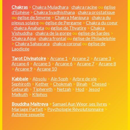
Chakras
>
Chakra Muladhara
:
chakra racine
ou
église
d'Ephèse
>
Chakra Svadhisthana
:
chakra prostatique
ou
église de Smyrne
>
Chakra Manipura
:
chakra du
plexus solaire
ou
église de Pergame
>
Chakra du coeur
:
chakra Anahata
ou
église de Thyatire
>
Chakra
Vishuddha
:
chakra de la gorge
ou
église de Sardes
>
Chakra Ajna
:
chakra frontal
ou
église de Philadelphie
>
Chakra Sahasrara
:
chakra coronal
ou
église de
Laodicée
Tarot Divinatoire
>
Arcane 1
>
Arcane 2
>
Arcane 3
>
Arcane 4
>
Arcane 5
>
Arcane 6
>
Arcane 7
>
Arcane 8
>
Arcane 9
>
Arcane 10
Kabbale
>
Absolu
>
Ain Soph
>
Arbre de vie
>
Sephiroth
>
Kether
>
Chokmah
>
Binah
>
Chesed
>
Geburah
>
Tiphereth
>
Netzah
>
Hod
>
Jesod
>
Malkuth
>
Kliphos
Bouddha Maitreya
>
Samael Aun Weor, ses livres
>
Mariage Parfait
>
Psychologie Révolutionnaire
>
Achimie sexuelle