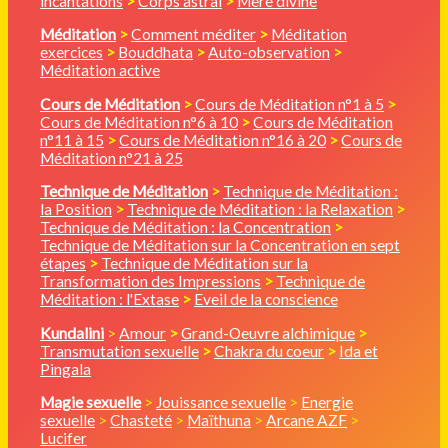
incantations
>
Corps astral
>
Mère divine
Méditation
>
Comment méditer
>
Méditation
exercices
>
Bouddhata
>
Auto-observation
>
Méditation active
Cours de Méditation
>
Cours de Méditation n°1 à 5
>
Cours de Méditation n°6 à 10
>
Cours de Méditation
n°11 à 15
>
Cours de Méditation n°16 à 20
>
Cours de
Méditation n°21 à 25
Technique de Méditation
>
Technique de Méditation :
la Position
>
Technique de Méditation : la Relaxation
>
Technique de Méditation : la Concentration
>
Technique de Méditation sur la Concentration en sept
étapes
>
Technique de Méditation sur la
Transformation des Impressions
>
Technique de
Méditation : l'Extase
>
Eveil de la conscience
Kundalini
>
Amour
>
Grand-Oeuvre alchimique
>
Transmutation sexuelle
>
Chakra du coeur
>
Ida et
Pingala
Magie sexuelle
>
Jouissance sexuelle
>
Energie
sexuelle
>
Chasteté
>
Maïthuna
>
Arcane AZF
>
Lucifer