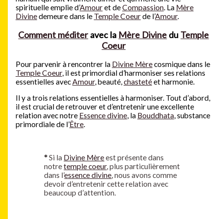
spirituelle emplie d’
Amour
et de
Compassion
. La
Mère
Divine
demeure dans le
Temple Coeur
de l’
Amour
.
Comment méditer
avec la
Mère Divine
du
Temple
Coeur
Pour parvenir à rencontrer la
Divine Mère
cosmique dans le
Temple Coeur
, il est primordial d’harmoniser ses relations
essentielles avec
Amour
, beauté,
chasteté
et harmonie.
Il y a trois relations essentielles à harmoniser. Tout d’abord,
il est crucial de retrouver et d’entretenir une excellente
relation avec notre
Essence divine
, la
Bouddhata
, substance
primordiale de l’
Être
.
*
Si la
Divine Mère
est présente dans
notre
temple coeur
, plus particulièrement
dans l’
essence divine
, nous avons comme
devoir d’entretenir cette relation avec
beaucoup d’attention.