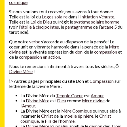
cosmique
.
Si nous voulons tout recevoir, nous avons à tout donner.
Telle est la loi du
Logos solaire
dans l’
Initiation Vénuste
.
Telle est la
Loi de Dieu
qui régit le
système solaire
homme
(voir l’
étoile à cinq pointes
, le
pentagramme
de l’
arcane 5
du
tarot nde).
Que notre
verbe
s’accorde au diapason de la pensée! Le
coeur unit en vibrante harmonie dans la pensée de la
Mère
divine
est la vivante expression du
don
, de la
compassion
et
de la
compassion en action
.
Nous te remercions infiniment à travers tous les siècles, Ô
Divine Mère
!
!
> Autres pages principales du site Don et
Compassion
sur
le thème de la Divine Mère :
La Divine Mère du
Temple Coeur
est
Amour
.
La
Divine Mère
est
Dieu
comme
Mère divine
de
l’
Amour
.
La Divine Mère est la
Mère Cosmique
qui nous aide à
incarner le
Christ
de la
moelle épinière
, le
Christ
cosmique
, le
Fils de l’homme
.
La
Divine Mère Kundalini
annihile le
démon
des
Trois