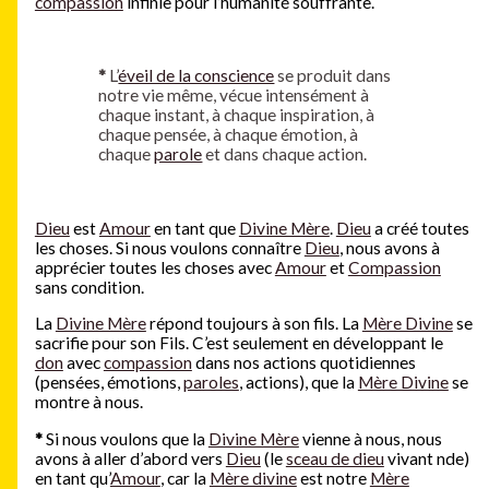
compassion
infinie pour l’humanité souffrante.
*
L’
éveil de la conscience
se produit dans
notre vie même, vécue intensément à
chaque instant, à chaque inspiration, à
chaque pensée, à chaque émotion, à
chaque
parole
et dans chaque action.
Dieu
est
Amour
en tant que
Divine Mère
.
Dieu
a créé toutes
les choses. Si nous voulons connaître
Dieu
, nous avons à
apprécier toutes les choses avec
Amour
et
Compassion
sans condition.
La
Divine Mère
répond toujours à son fils. La
Mère Divine
se
sacrifie pour son Fils. C’est seulement en développant le
don
avec
compassion
dans nos actions quotidiennes
(pensées, émotions,
paroles
, actions), que la
Mère Divine
se
montre à nous.
*
Si nous voulons que la
Divine Mère
vienne à nous, nous
avons à aller d’abord vers
Dieu
(le
sceau de dieu
vivant nde)
en tant qu’
Amour
, car la
Mère divine
est notre
Mère