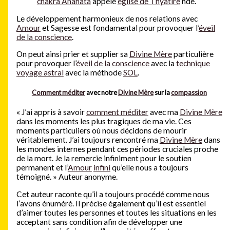
chakra Anahata
appelé
église de Thyatire
nde.
Le développement harmonieux de nos relations avec
Amour
et Sagesse est fondamental pour provoquer l’
éveil
de la conscience
.
On peut ainsi prier et supplier sa
Divine Mère
particulière
pour provoquer l’
éveil de la conscience
avec la
technique
voyage astral
avec la méthode
SOL
.
Comment méditer
avec notre
Divine Mère
sur la
compassion
« J’ai appris à savoir
comment méditer
avec ma
Divine Mère
dans les moments les plus tragiques de ma vie. Ces
moments particuliers où nous décidons de mourir
véritablement. J’ai toujours rencontré ma
Divine Mère
dans
les mondes internes pendant ces périodes cruciales proche
de la mort. Je la remercie infiniment pour le soutien
permanent et l’
Amour
infini
qu’elle nous a toujours
témoigné. » Auteur anonyme.
Cet auteur raconte qu’il a toujours procédé comme nous
l’avons énuméré. Il précise également qu’il est essentiel
d’aimer toutes les personnes et toutes les situations en les
acceptant sans condition afin de développer une