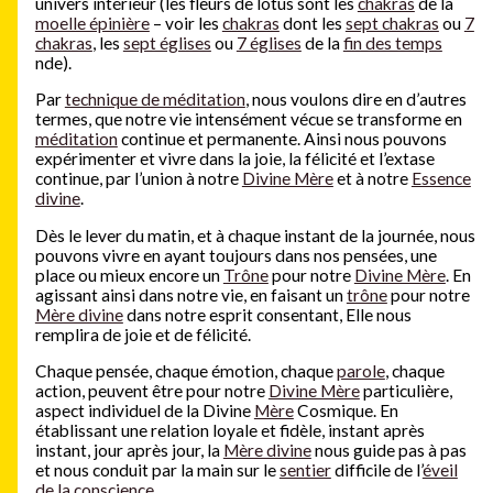
univers intérieur (les fleurs de lotus sont les
chakras
de la
moelle épinière
– voir les
chakras
dont les
sept chakras
ou
7
chakras
, les
sept églises
ou
7 églises
de la
fin des temps
nde).
Par
technique de méditation
, nous voulons dire en d’autres
termes, que notre vie intensément vécue se transforme en
méditation
continue et permanente. Ainsi nous pouvons
expérimenter et vivre dans la joie, la félicité et l’extase
continue, par l’union à notre
Divine Mère
et à notre
Essence
divine
.
Dès le lever du matin, et à chaque instant de la journée, nous
pouvons vivre en ayant toujours dans nos pensées, une
place ou mieux encore un
Trône
pour notre
Divine Mère
. En
agissant ainsi dans notre vie, en faisant un
trône
pour notre
Mère divine
dans notre esprit consentant, Elle nous
remplira de joie et de félicité.
Chaque pensée, chaque émotion, chaque
parole
, chaque
action, peuvent être pour notre
Divine Mère
particulière,
aspect individuel de la Divine
Mère
Cosmique. En
établissant une relation loyale et fidèle, instant après
instant, jour après jour, la
Mère divine
nous guide pas à pas
et nous conduit par la main sur le
sentier
difficile de l’
éveil
de la conscience
.