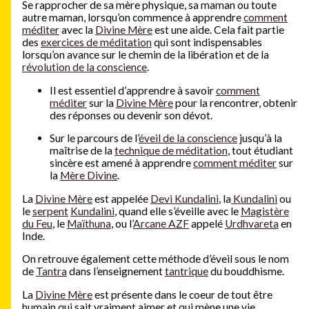
Se rapprocher de sa mère physique, sa maman ou toute
autre maman, lorsqu’on commence à apprendre
comment
méditer
avec la
Divine Mère
est une aide. Cela fait partie
des
exercices de méditation
qui sont indispensables
lorsqu’on avance sur le chemin de la libération et de la
révolution de la conscience
.
Il est essentiel d’apprendre à savoir
comment
méditer
sur la
Divine Mère
pour la rencontrer, obtenir
des réponses ou devenir son dévot.
Sur le parcours de l’
éveil de la conscience
jusqu’à la
maîtrise de la
technique de méditation
, tout étudiant
sincère est amené à apprendre
comment méditer
sur
la
Mère Divine
.
La
Divine Mère
est appelée
Devi Kundalini
, la
Kundalini
ou
le
serpent
Kundalini
, quand elle s’éveille avec le
Magistère
du Feu
, le
Maïthuna
, ou l’
Arcane AZF
appelé
Urdhvareta
en
Inde.
On retrouve également cette méthode d’éveil sous le nom
de
Tantra
dans l’enseignement
tantrique
du bouddhisme.
La
Divine Mère
est présente dans le coeur de tout être
humain qui sait vraiment aimer et qui mène une vie