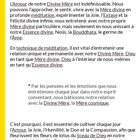
L’
Amour
de notre
Divine Mère
est indéfinissable. Nous
pouvons l’approcher, le sentir, vivre avec la
Mère divine
en
profonde
méditation
, expérimenter la Joie, l’
Extase
et la
Félicité divine infinie, nous entretenir avec notre propre
Mère divine
particulière, mais seulement en nous unissant à
notre
Essence divine
, Noûs, la
Bouddhata
, le germe de
l’
Âme
.
En
technique de méditation
, il est vital d’entretenir une
relation unique et permanente avec notre
Divine Mère
,
Dieu
en tant que
Mère divine
,
Dieu
à l’intérieur de nous-mêmes
en tant qu’
Essence divine
.
*
Par les pensées et les émotions que nous
entretenons chaque jour dans notre esprit
consentant, nous bâtissons notre relation
avec la
Divine Mère
, la
Mère cosmique
.
C’est pourquoi, il est essentiel de cultiver chaque jour
l’
Amour
, la Joie, l’Humilité, le Don et la Compassion, afin que
fleurissent les fleurs de lotus du
Sceau de Dieu
en notre