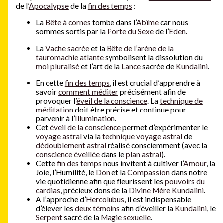
de l’
Apocalypse
de la
fin des temps
:
La
Bête à cornes
tombe dans l’
Abîme
car nous
sommes sortis par la
Porte du Sexe
de l’
Eden
.
La
Vache sacrée
et la
Bête de l’arène de la
tauromachie
atlante
symbolisent la dissolution du
moi pluralisé
et l’art de la
Lance
sacrée de
Kundalini
.
En cette
fin des temps
, il est crucial d’apprendre à
savoir
comment méditer
précisément afin de
provoquer l’
éveil de la conscience
. La
technique de
méditation
doit être précise et continue pour
parvenir à l’
Illumination
.
Cet
éveil de la conscience
permet d’expérimenter le
voyage astral
via la
technique voyage astral
de
dédoublement astral
réalisé consciemment (avec la
conscience éveillée
dans le
plan astral
).
Cette
fin des temps
nous invitent à cultiver l’
Amour
, la
Joie, l’Humilité, le
Don
et la
Compassion
dans notre
vie quotidienne afin que fleurissent les
pouvoirs du
cardias
, précieux dons de la
Divine Mère
Kundalini
.
A l’approche d’
Hercolubus
, il est indispensable
d’élever les
deux témoins
afin d’éveiller la
Kundalini
, le
Serpent
sacré de la
Magie sexuelle
.