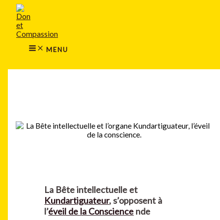
MAIN
Aller
MENU
au
contenu
MENU
Rechercher
La Bête intellectuelle et
Kundartiguateur
, s’opposent à
l’
éveil de la Conscience
nde