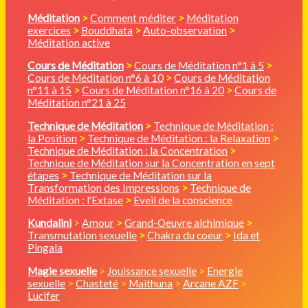
Méditation
>
Comment méditer
>
Méditation
exercices
>
Bouddhata
>
Auto-observation
>
Méditation active
Cours de Méditation
>
Cours de Méditation n°1 à 5
>
Cours de Méditation n°6 à 10
>
Cours de Méditation
n°11 à 15
>
Cours de Méditation n°16 à 20
>
Cours de
Méditation n°21 à 25
Technique de Méditation
>
Technique de Méditation :
la Position
>
Technique de Méditation : la Relaxation
>
Technique de Méditation : la Concentration
>
Technique de Méditation sur la Concentration en sept
étapes
>
Technique de Méditation sur la
Transformation des Impressions
>
Technique de
Méditation : l'Extase
>
Eveil de la conscience
Kundalini
>
Amour
>
Grand-Oeuvre alchimique
>
Transmutation sexuelle
>
Chakra du coeur
>
Ida et
Pingala
Magie sexuelle
>
Jouissance sexuelle
>
Energie
sexuelle
>
Chasteté
>
Maïthuna
>
Arcane AZF
>
Lucifer