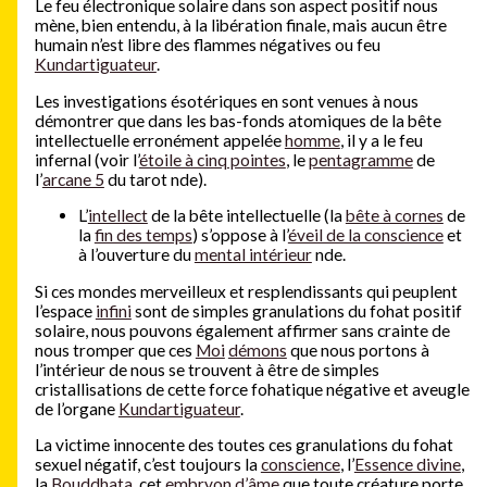
Le feu électronique solaire dans son aspect positif nous
mène, bien entendu, à la libération finale, mais aucun être
humain n’est libre des flammes négatives ou feu
Kundartiguateur
.
Les investigations ésotériques en sont venues à nous
démontrer que dans les bas-fonds atomiques de la bête
intellectuelle erronément appelée
homme
, il y a le feu
infernal (voir l’
étoile à cinq pointes
, le
pentagramme
de
l’
arcane 5
du tarot nde).
L’
intellect
de la bête intellectuelle (la
bête à cornes
de
la
fin des temps
) s’oppose à l’
éveil de la conscience
et
à l’ouverture du
mental intérieur
nde.
Si ces mondes merveilleux et resplendissants qui peuplent
l’espace
infini
sont de simples granulations du fohat positif
solaire, nous pouvons également affirmer sans crainte de
nous tromper que ces
Moi
démons
que nous portons à
l’intérieur de nous se trouvent à être de simples
cristallisations de cette force fohatique négative et aveugle
de l’organe
Kundartiguateur
.
La victime innocente des toutes ces granulations du fohat
sexuel négatif, c’est toujours la
conscience
, l’
Essence divine
,
la
Bouddhata
, cet
embryon d’âme
que toute créature porte