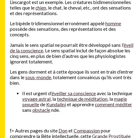
L’escargot est un exemple. Les créatures bidimensionnelles
telles que le
chien
, le chat, le cheval, etc., ont des sensations
et des représentations.
Le bipède tridimensionnel erronément appelé
homme
possède des sensations, des représentations et des
concepts.
Jamais le sens spatial ne pourrait être développé sans l’
éveil
de la conscience
. Le sens spatial inclut de façon absolue les
cinq sens, en plus de bien d’autres que les physiologistes
ignorent totalement.
Les gens dorment et à cette époque ils sont en train d’entrer
dans le
sous-monde
, totalement convaincus qu’ils vont très
bien.
Il est urgent d’
éveiller sa conscience
avec la technique
voyage astral
, la
technique de méditation
, la
magie
sexuelle
de
Kundalini
et apprendre
comment méditer
sans
obstacle
nde.
!
> Autres pages du site
Don
et
Compassion
pour
comprendre la Bête intellectuelle, cette
Grande Prostituée