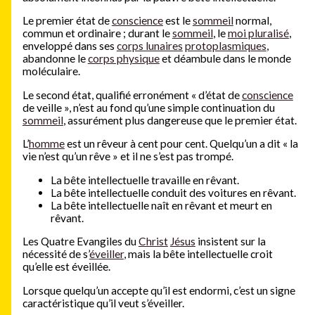
Le premier état de
conscience
est le
sommeil
normal,
commun et ordinaire ; durant le
sommeil
, le
moi pluralisé
,
enveloppé dans ses
corps lunaires
protoplasmiques
,
abandonne le
corps physique
et déambule dans le monde
moléculaire.
Le second état, qualifié erronément « d’état de
conscience
de veille », n’est au fond qu’une simple continuation du
sommeil
, assurément plus dangereuse que le premier état.
L’
homme
est un rêveur à cent pour cent. Quelqu’un a dit « la
vie n’est qu’un rêve » et il ne s’est pas trompé.
La bête intellectuelle travaille en rêvant.
La bête intellectuelle conduit des voitures en rêvant.
La bête intellectuelle naît en rêvant et meurt en
rêvant.
Les Quatre Evangiles du
Christ
Jésus
insistent sur la
nécessité de s’
éveiller
, mais la bête intellectuelle croit
qu’elle est éveillée.
Lorsque quelqu’un accepte qu’il est endormi, c’est un signe
caractéristique qu’il veut s’éveiller.