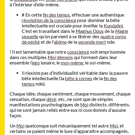
à l’intérieur d’elle-même.
#
En cette
fin des temps
, effectuer une authentique
révolution de la conscience
pour dominer la bête
intellectuelle est cruciale pour éveiller la
Kundalini
.
C’est en travaillant dans le
Magnus Opus
de la
Magie
sexuelle
qu’on parvient à se libérer des
quatre corps
de péché
et de l’
abîme
de la
seconde mort
nde.
!
Il est lamentable que notre
conscience
soit emprisonnée
dans ces multiples
Moi
démons
qui forment dans leur
ensemble l’
ego
lunaire, le
moi-même
, le soi-même.
Il n’existe pas d’individualité véritable dans la pauvre
bête intellectuelle (la
bête à cornes
de la
fin des
temps
nde).
Chaque idée, chaque sentiment, chaque mouvement, chaque
sensation, chaque
désir
, etc., ne sont que de simples
manifestations psychologiques de
Moi
distincts, différents,
qui ne sont jamais reliés entre eux ni coordonnés d’aucune
façon.
Un
Moi
quelconque suit mécaniquement tel autre
Moi
, et
certains se paient même le luxe d’apparaître accompagnés,