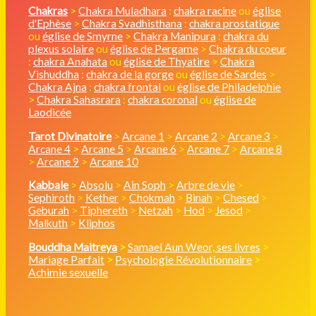
Chakras
>
Chakra Muladhara
:
chakra racine
ou
église
d'Ephèse
>
Chakra Svadhisthana
:
chakra prostatique
ou
église de Smyrne
>
Chakra Manipura
:
chakra du
plexus solaire
ou
église de Pergame
>
Chakra du coeur
:
chakra Anahata
ou
église de Thyatire
>
Chakra
Vishuddha
:
chakra de la gorge
ou
église de Sardes
>
Chakra Ajna
:
chakra frontal
ou
église de Philadelphie
>
Chakra Sahasrara
:
chakra coronal
ou
église de
Laodicée
Tarot Divinatoire
>
Arcane 1
>
Arcane 2
>
Arcane 3
>
Arcane 4
>
Arcane 5
>
Arcane 6
>
Arcane 7
>
Arcane 8
>
Arcane 9
>
Arcane 10
Kabbale
>
Absolu
>
Ain Soph
>
Arbre de vie
>
Sephiroth
>
Kether
>
Chokmah
>
Binah
>
Chesed
>
Geburah
>
Tiphereth
>
Netzah
>
Hod
>
Jesod
>
Malkuth
>
Kliphos
Bouddha Maitreya
>
Samael Aun Weor, ses livres
>
Mariage Parfait
>
Psychologie Révolutionnaire
>
Achimie sexuelle