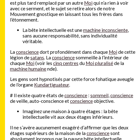
est plus tard remplacé par un autre
Moi
qui n’a rien à voir
avec ce serment, et le sujet se retire alors de notre
Mouvement gnostique en laissant tous les frères dans
l’étonnement.
La bête intellectuelle est une
machine inconsciente
,
sans aucune responsabilité, sans individualité
véritable.
La
conscience
dort profondément dans chaque
Moi
de cette
légion de
satans
. La
conscience
sommeille à l’intérieur de
chaque
Moi
(voir les
cinq centres
du
Moi pluralisé
de la
machine humaine
nde).
Les gens sont hypnotisés par cette force fohatique aveugle
de l’organe
Kundartiguateur
.
#
Il existe quatre états de
conscience
:
sommeil
,
conscience
de veille, auto-conscience et
conscience
objective.
Imaginez une maison à quatre étages : la bête
intellectuelle vit aux deux étages inférieurs.
Il ne s’avère aucunement exagéré d’affirmer que les deux
étages supérieurs de la maison de la
conscience
sont
absolument inconnus par la pauvre bête intellectuelle.