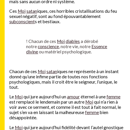
mais sans aucun ordre ni système.
Ces
Moi
satan
iques, ces horribles cristallisations du feu
sexuel négatif, sont au fond épouvantablement
subconscient
s et bestiaux.
!
Chacun de ces
Moi
diables
a dérobé
notre
conscience
, notre vie, notre
Essence
divine
ou matériel psychologique.
Chacun de ces
Moi
satan
iques ne représente à un instant
donné qu’une infime partie de toutes nos fonctions
psychologiques, mais il croit être le seigneur, l’unique, le
tout.
Le
Moi
qui jure aujourd’hui un
amour
éternel à une
femme
est remplacé le lendemain par un autre
Moi
qui n’a rien à
voir avec ce serment, et comme il est tout à fait normal, le
sujet s’en va en laissant la malheureuse
femme
bien
désappointée.
Le
Moi
qui jure aujourd’hui fidélité devant l’autel gnostique