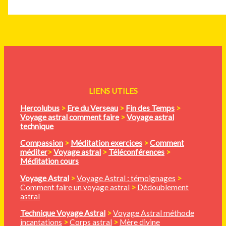
LIENS UTILES
Hercolubus
>
Ere du Verseau
>
Fin des Temps
>
Voyage astral comment faire
>
Voyage astral
technique
Compassion
>
Méditation
exercices
>
Comment
méditer
>
Voyage astral
>
Téléconférences
>
Méditation cours
Voyage Astral
>
Voyage Astral : témoignages
>
Comment faire un voyage astral
>
Dédoublement
astral
Technique Voyage Astral
>
Voyage Astral méthode
incantations
>
Corps astral
>
Mère divine