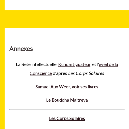
Annexes
La Bête intellectuelle,
Kundartiguateur
, et l'
éveil de la
Conscience
d'après
Les Corps Solaires
S
amael
A
un
W
eor,
voir ses livres
Le
B
ouddha
M
aitreya
Les Corps Solaires