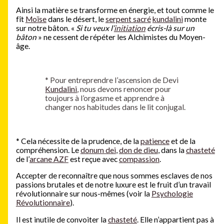
Ainsi la matière se transforme en énergie, et tout comme le
fît
Moïse
dans le désert, le
serpent sacré
kundalini
monte
sur notre bâton. «
Si tu veux l’
initiation
écris-là sur un
bâton
» ne cessent de répéter les Alchimistes du Moyen-
âge.
*
Pour entreprendre l’ascension de Devi
Kundalini
, nous devons renoncer pour
toujours à l’orgasme et apprendre à
changer nos habitudes dans le lit conjugal.
*
Cela nécessite de la prudence, de la
patience
et de la
compréhension. Le
donum dei
,
don de dieu
, dans la
chasteté
de l’
arcane AZF
est reçue avec
compassion
.
Accepter de reconnaître que nous sommes esclaves de nos
passions brutales et de notre luxure est le fruit d’un travail
révolutionnaire sur nous-mêmes
(voir la
Psychologie
Révolutionnaire
)
.
Il est inutile de convoiter la
chasteté
. Elle n’appartient pas à