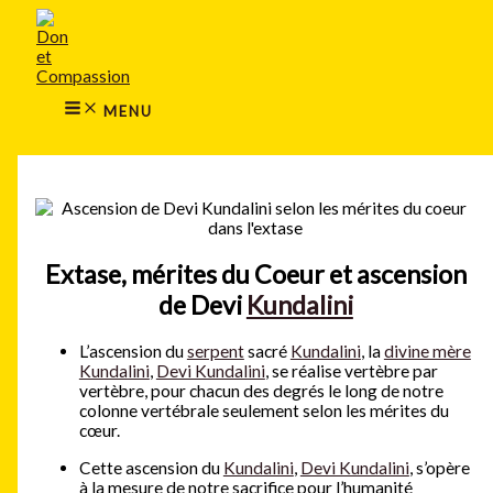
MAIN
Aller
MENU
au
contenu
MENU
Rechercher
Extase, mérites du Coeur et ascension
de Devi
Kundalini
L’ascension du
serpent
sacré
Kundalini
, la
divine mère
Kundalini
,
Devi Kundalini
, se réalise vertèbre par
vertèbre, pour chacun des degrés le long de notre
colonne vertébrale seulement selon les mérites du
cœur.
Cette ascension du
Kundalini
,
Devi Kundalini
, s’opère
à la mesure de notre sacrifice pour l’humanité