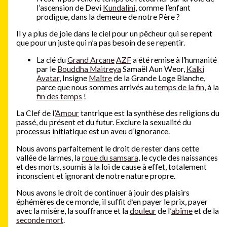
l’ascension de Devi
Kundalini
, comme l’enfant
prodigue, dans la demeure de notre Père ?
Il y a plus de joie dans le ciel pour un pêcheur qui se repent
que pour un juste qui n’a pas besoin de se repentir.
La clé du
Grand Arcane
AZF
a été remise à l’humanité
par le
Bouddha Maitreya
Samaël Aun Weor,
Kalki
Avatar
, Insigne
Maître
de la Grande Loge Blanche,
parce que nous sommes arrivés au
temps de la fin
, à la
fin des temps
!
La Clef de l’
Amour
tantrique est la synthèse des religions du
passé, du présent et du futur. Exclure la sexualité du
processus initiatique est un aveu d’ignorance.
Nous avons parfaitement le droit de rester dans cette
vallée de larmes, la
roue du samsara
, le cycle des naissances
et des morts, soumis à la loi de cause à effet, totalement
inconscient et ignorant de notre nature propre.
Nous avons le droit de continuer à jouir des plaisirs
éphémères de ce monde, il suffit d’en payer le prix, payer
avec la misère, la souffrance et la
douleur
de l’
abîme
et de la
seconde mort
.