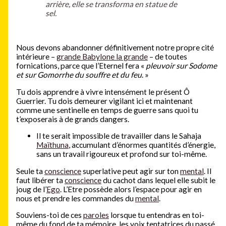
arrière, elle se transforma en statue de
sel.
Nous devons abandonner définitivement notre propre cité
intérieure –
grande Babylone la grande
– de toutes
fornications, parce que l’Eternel fera «
pleuvoir sur Sodome
et sur Gomorrhe du souffre et du feu
. »
Tu dois apprendre à vivre intensément le présent Ô
Guerrier. Tu dois demeurer vigilant ici et maintenant
comme une sentinelle en temps de guerre sans quoi tu
t’exposerais à de grands dangers.
Il te serait impossible de travailler dans le Sahaja
Maïthuna
, accumulant d’énormes quantités d’énergie,
sans un travail rigoureux et profond sur toi-même.
Seule ta
conscience
superlative peut agir sur ton
mental
. Il
faut libérer ta
conscience
du cachot dans lequel elle subit le
joug de l’
Ego
. L’Etre possède alors l’espace pour agir en
nous et prendre les commandes du
mental
.
Souviens-toi de ces
paroles
lorsque tu entendras en toi-
même du fond de ta mémoire, les voix tentatrices du passé