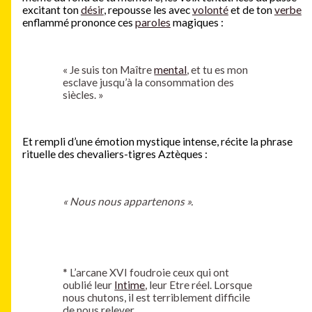
excitant ton
désir
, repousse les avec
volonté
et de ton
verbe
enflammé prononce ces
paroles
magiques :
« Je suis ton Maître
mental
, et tu es mon
esclave jusqu’à la consommation des
siècles. »
Et rempli d’une émotion mystique intense, récite la phrase
rituelle des chevaliers-tigres Aztèques :
« Nous nous appartenons ».
*
L’arcane XVI foudroie ceux qui ont
oublié leur
Intime
, leur Etre réel. Lorsque
nous chutons, il est terriblement difficile
de nous relever.