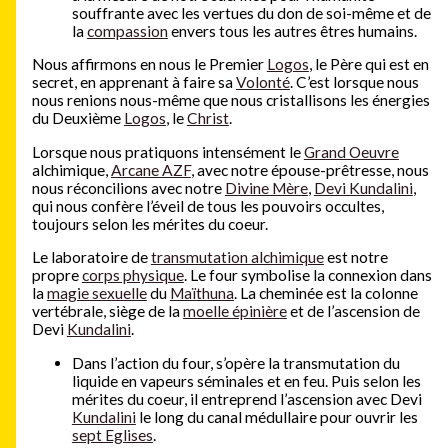
souffrante avec les vertues du don de soi-même et de
la
compassion
envers tous les autres êtres humains.
Nous affirmons en nous le Premier
Logos
, le Père qui est en
secret, en apprenant à faire sa
Volonté
. C’est lorsque nous
nous renions nous-même que nous cristallisons les énergies
du Deuxième
Logos
, le
Christ
.
Lorsque nous pratiquons intensément le
Grand Oeuvre
alchimique,
Arcane AZF
, avec notre épouse-prêtresse, nous
nous réconcilions avec notre
Divine Mère
,
Devi Kundalini
,
qui nous confère l’éveil de tous les pouvoirs occultes,
toujours selon les mérites du coeur.
Le laboratoire de
transmutation alchimique
est notre
propre
corps physique
. Le four symbolise la connexion dans
la
magie sexuelle
du
Maïthuna
. La cheminée est la colonne
vertébrale, siège de la
moelle épinière
et de l’ascension de
Devi
Kundalini
.
Dans l’action du four, s’opère la transmutation du
liquide en vapeurs séminales et en feu. Puis selon les
mérites du coeur, il entreprend l’ascension avec Devi
Kundalini
le long du canal médullaire pour ouvrir les
sept Eglises
.