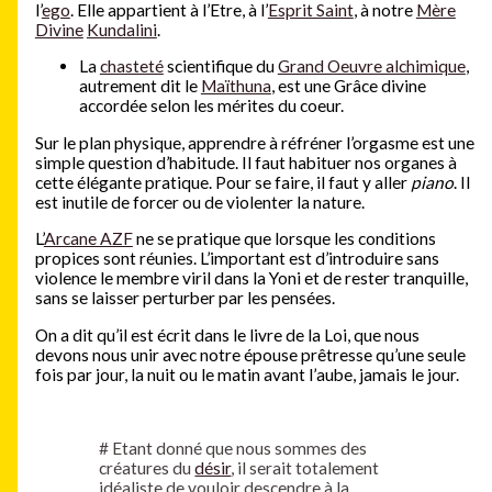
l’
ego
. Elle appartient à l’Etre, à l’
Esprit Saint
, à notre
Mère
Divine
Kundalini
.
La
chasteté
scientifique du
Grand Oeuvre alchimique
,
autrement dit le
Maïthuna
, est une Grâce divine
accordée selon les mérites du coeur.
Sur le plan physique, apprendre à réfréner l’orgasme est une
simple question d’habitude. Il faut habituer nos organes à
cette élégante pratique. Pour se faire, il faut y aller
piano
. Il
est inutile de forcer ou de violenter la nature.
L’
Arcane AZF
ne se pratique que lorsque les conditions
propices sont réunies. L’important est d’introduire sans
violence le membre viril dans la Yoni et de rester tranquille,
sans se laisser perturber par les pensées.
On a dit qu’il est écrit dans le livre de la Loi, que nous
devons nous unir avec notre épouse prêtresse qu’une seule
fois par jour, la nuit ou le matin avant l’aube, jamais le jour.
#
Etant donné que nous sommes des
créatures du
désir
, il serait totalement
idéaliste de vouloir descendre à la