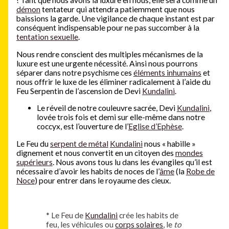
!
Tant que nous avons la luxure en nous, elle sera comme un
démon
tentateur qui attendra patiemment que nous
baissions la garde. Une vigilance de chaque instant est par
conséquent indispensable pour ne pas succomber à la
tentation sexuelle
.
Nous rendre conscient des multiples mécanismes de la
luxure est une urgente nécessité. Ainsi nous pourrons
séparer dans notre psychisme ces
éléments inhumains
et
nous offrir le luxe de les éliminer radicalement à l’aide du
Feu Serpentin de l’ascension de Devi
Kundalini
.
Le réveil de notre couleuvre sacrée, Devi
Kundalini
,
lovée trois fois et demi sur elle-même dans notre
coccyx, est l’ouverture de l’
Eglise d’Ephèse
.
Le Feu du
serpent de métal
Kundalini
nous « habille »
dignement et nous convertit en un citoyen des
mondes
supérieurs
. Nous avons tous lu dans les évangiles qu’il est
nécessaire d’avoir les habits de noces de l’
âme
(la
Robe de
Noce
) pour entrer dans le royaume des cieux.
*
Le Feu de
Kundalini
crée les habits de
feu, les véhicules ou
corps solaires
, le
to