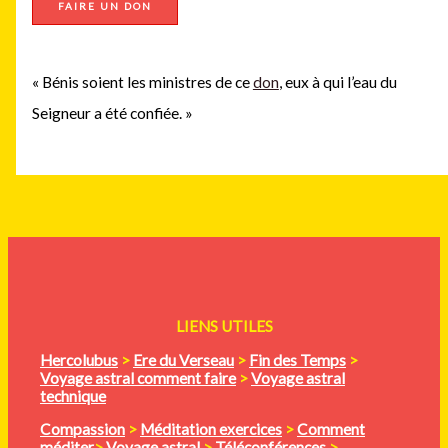
FAIRE UN DON
« Bénis soient les ministres de ce
don
, eux à qui l’eau du
Seigneur a été confiée. »
LIENS UTILES
Hercolubus
>
Ere du Verseau
>
Fin des Temps
>
Voyage astral comment faire
>
Voyage astral
technique
Compassion
>
Méditation
exercices
>
Comment
méditer
>
Voyage astral
>
Téléconférences
>