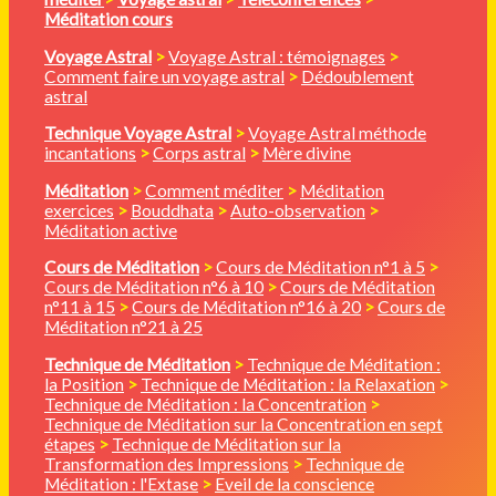
Méditation cours
Voyage Astral
>
Voyage Astral : témoignages
>
Comment faire un voyage astral
>
Dédoublement
astral
Technique Voyage Astral
>
Voyage Astral méthode
incantations
>
Corps astral
>
Mère divine
Méditation
>
Comment méditer
>
Méditation
exercices
>
Bouddhata
>
Auto-observation
>
Méditation active
Cours de Méditation
>
Cours de Méditation n°1 à 5
>
Cours de Méditation n°6 à 10
>
Cours de Méditation
n°11 à 15
>
Cours de Méditation n°16 à 20
>
Cours de
Méditation n°21 à 25
Technique de Méditation
>
Technique de Méditation :
la Position
>
Technique de Méditation : la Relaxation
>
Technique de Méditation : la Concentration
>
Technique de Méditation sur la Concentration en sept
étapes
>
Technique de Méditation sur la
Transformation des Impressions
>
Technique de
Méditation : l'Extase
>
Eveil de la conscience