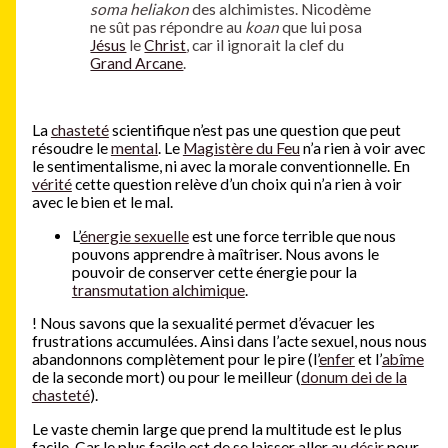
soma heliakon
des alchimistes. Nicodème
ne sût pas répondre au
koan
que lui posa
Jésus
le
Christ
, car il ignorait la clef du
Grand Arcane
.
La
chasteté
scientifique n’est pas une question que peut
résoudre le
mental
. Le
Magistère du Feu
n’a rien à voir avec
le sentimentalisme, ni avec la morale conventionnelle. En
vérité
cette question relève d’un choix qui n’a rien à voir
avec le bien et le mal.
L’
énergie sexuelle
est une force terrible que nous
pouvons apprendre à maîtriser. Nous avons le
pouvoir de conserver cette énergie pour la
transmutation alchimique
.
!
Nous savons que la sexualité permet d’évacuer les
frustrations accumulées. Ainsi dans l’acte sexuel, nous nous
abandonnons complètement pour le pire (l’
enfer
et l’
abîme
de la seconde mort) ou pour le meilleur (
donum dei de la
chasteté
).
Le vaste chemin large que prend la multitude est le plus
facile. Car le plus facile est de se laisser aller au
désir
pour