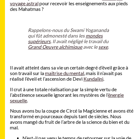
voyage astral
pour recevoir les enseignements aux pieds
des Mahatmas ?
Rappelons-nous du Swami Yogananda
qui fût admonesté dans les
mondes
supérieurs
. Il avait négligé le travail du
Grand Oeuvre alchimique
avec le
sexe
.
Il avait atteint dans sa vie un certain degré d’éveil grâce à
son travail sur la
maîtrise du mental
, mais il n’avait pas
réalisé l’éveil et l’ascension de Devi
Kundalini
.
Il crut à une totale réalisation par la simple vertu de
l’abstinence sexuelle ignorant les mystères de l’
énergie
sexuelle
.
Nous avons bu la coupe de Circé la Magicienne et avons été
transformé en pourceaux depuis tant de siècles. Nous
avons mangé du fruit de l’arbre de la science du bien et du
mal.
N’est-il pas venu le temps de retourner sur la voie de