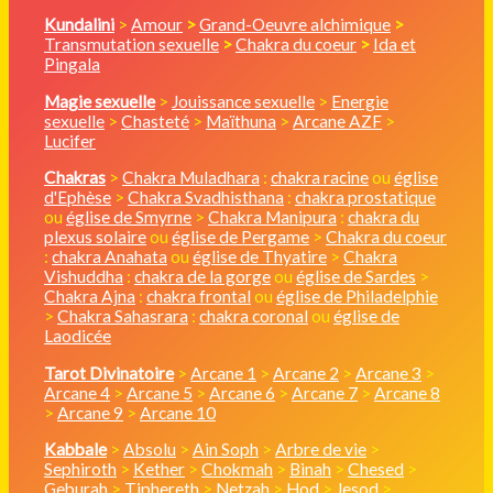
Kundalini
>
Amour
>
Grand-Oeuvre alchimique
>
Transmutation sexuelle
>
Chakra du coeur
>
Ida et
Pingala
Magie sexuelle
>
Jouissance sexuelle
>
Energie
sexuelle
>
Chasteté
>
Maïthuna
>
Arcane AZF
>
Lucifer
Chakras
>
Chakra Muladhara
:
chakra racine
ou
église
d'Ephèse
>
Chakra Svadhisthana
:
chakra prostatique
ou
église de Smyrne
>
Chakra Manipura
:
chakra du
plexus solaire
ou
église de Pergame
>
Chakra du coeur
:
chakra Anahata
ou
église de Thyatire
>
Chakra
Vishuddha
:
chakra de la gorge
ou
église de Sardes
>
Chakra Ajna
:
chakra frontal
ou
église de Philadelphie
>
Chakra Sahasrara
:
chakra coronal
ou
église de
Laodicée
Tarot Divinatoire
>
Arcane 1
>
Arcane 2
>
Arcane 3
>
Arcane 4
>
Arcane 5
>
Arcane 6
>
Arcane 7
>
Arcane 8
>
Arcane 9
>
Arcane 10
Kabbale
>
Absolu
>
Ain Soph
>
Arbre de vie
>
Sephiroth
>
Kether
>
Chokmah
>
Binah
>
Chesed
>
Geburah
>
Tiphereth
>
Netzah
>
Hod
>
Jesod
>