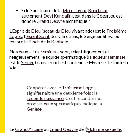
Si le Sanctuaire de la
Mère Divine
Kundalini
,
autrement
Devi Kundalini
, est dans le Coeur, qu’est
donc le
Grand Oeuvre
alchimique ?
L’
Esprit de Dieu
(
sceau du Dieu
vivant nde) est le
Troisième
Logos
, L’
Esprit Saint
des Chrétiens, le Seigneur Shiva ou
encore le
Binah
de la
Kabbale
.
Nos
eaux
–
Ens Seminis
– sont, scientifiquement et
religieusement, le liquide spermatique (la
liqueur séminale
est le
Semen
) dans lequel est contenu le Mystère de toute la
Vie.
Coopérer avec le
Troisième Logos
signifie naître une deuxième fois : la
seconde naissance
. C’est féconder nos
propres
eaux
spermatiques indique la
Genèse
.
Le
Grand Arcane
ou
Grand Oeuvre
de l’
Alchimie sexuelle
,