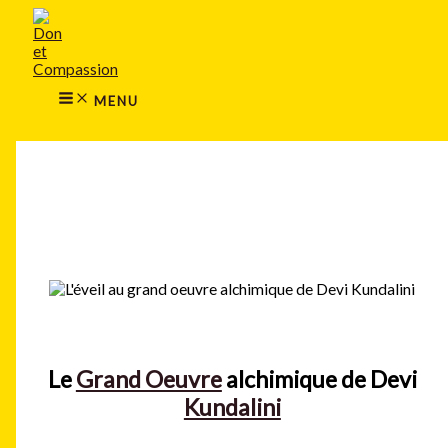
MAIN
Aller
MENU
au
contenu
MENU
Rechercher
Le
Grand Oeuvre
alchimique de Devi
Kundalini