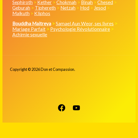
Sephiroth
>
Kether
>
Chokmah
>
Binah
>
Chesed
>
Geburah
>
Tiphereth
>
Netzah
>
Hod
>
Jesod
>
Malkuth
>
Kliphos
Bouddha Maitreya
>
Samael Aun Weor, ses livres
>
Mariage Parfait
>
Psychologie Révolutionnaire
>
Achimie sexuelle
Copyright © 2026 Don et Compassion.