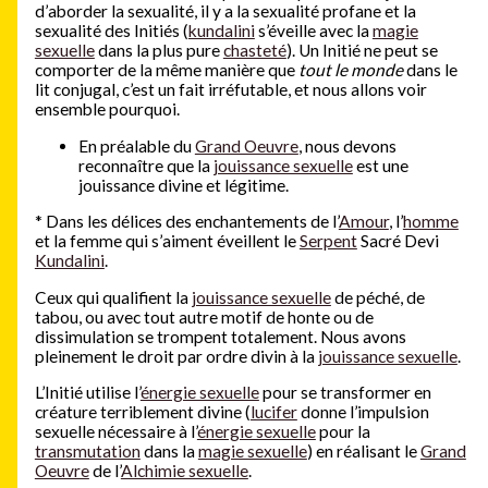
d’aborder la sexualité, il y a la sexualité profane et la
sexualité des Initiés (
kundalini
s’éveille avec la
magie
sexuelle
dans la plus pure
chasteté
). Un Initié ne peut se
comporter de la même manière que
tout le monde
dans le
lit conjugal, c’est un fait irréfutable, et nous allons voir
ensemble pourquoi.
En préalable du
Grand Oeuvre
, nous devons
reconnaître que la
jouissance sexuelle
est une
jouissance divine et légitime.
*
Dans les délices des enchantements de l’
Amour
, l’
homme
et la femme qui s’aiment éveillent le
Serpent
Sacré Devi
Kundalini
.
Ceux qui qualifient la
jouissance sexuelle
de péché, de
tabou, ou avec tout autre motif de honte ou de
dissimulation se trompent totalement. Nous avons
pleinement le droit par ordre divin à la
jouissance sexuelle
.
L’Initié utilise l’
énergie sexuelle
pour se transformer en
créature terriblement divine (
lucifer
donne l’impulsion
sexuelle nécessaire à l’
énergie sexuelle
pour la
transmutation
dans la
magie sexuelle
) en réalisant le
Grand
Oeuvre
de l’
Alchimie sexuelle
.