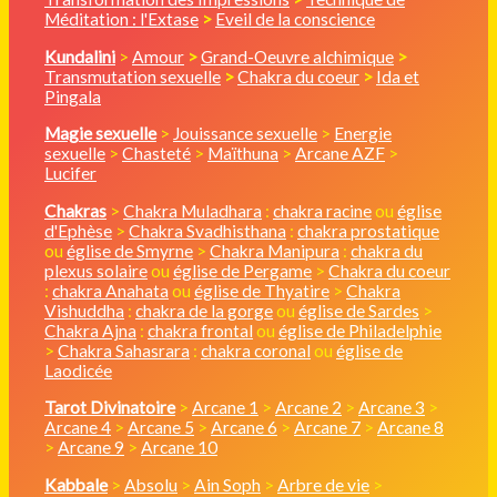
Méditation : l'Extase
>
Eveil de la conscience
Kundalini
>
Amour
>
Grand-Oeuvre alchimique
>
Transmutation sexuelle
>
Chakra du coeur
>
Ida et
Pingala
Magie sexuelle
>
Jouissance sexuelle
>
Energie
sexuelle
>
Chasteté
>
Maïthuna
>
Arcane AZF
>
Lucifer
Chakras
>
Chakra Muladhara
:
chakra racine
ou
église
d'Ephèse
>
Chakra Svadhisthana
:
chakra prostatique
ou
église de Smyrne
>
Chakra Manipura
:
chakra du
plexus solaire
ou
église de Pergame
>
Chakra du coeur
:
chakra Anahata
ou
église de Thyatire
>
Chakra
Vishuddha
:
chakra de la gorge
ou
église de Sardes
>
Chakra Ajna
:
chakra frontal
ou
église de Philadelphie
>
Chakra Sahasrara
:
chakra coronal
ou
église de
Laodicée
Tarot Divinatoire
>
Arcane 1
>
Arcane 2
>
Arcane 3
>
Arcane 4
>
Arcane 5
>
Arcane 6
>
Arcane 7
>
Arcane 8
>
Arcane 9
>
Arcane 10
Kabbale
>
Absolu
>
Ain Soph
>
Arbre de vie
>