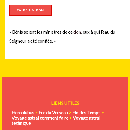
FAIRE UN DON
« Bénis soient les ministres de ce
don
, eux à qui l’eau du
Seigneur a été confiée. »
LIENS UTILES
Hercolubus
>
Ere du Verseau
>
Fin des Temps
>
Voyage astral comment faire
>
Voyage astral
technique