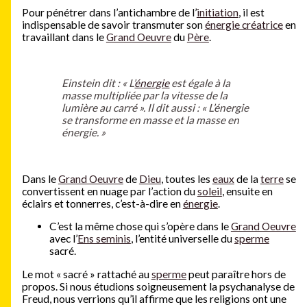
Pour pénétrer dans l’antichambre de l’
initiation
, il est
indispensable de savoir transmuter son
énergie créatrice
en
travaillant dans le
Grand Oeuvre
du
Père
.
Einstein dit : « L’
énergie
est égale à la
masse multipliée par la vitesse de la
lumière au carré ». Il dit aussi : « L’énergie
se transforme en masse et la masse en
énergie. »
Dans le
Grand Oeuvre
de
Dieu
, toutes les
eaux
de la
terre
se
convertissent en nuage par l’action du
soleil
, ensuite en
éclairs et tonnerres, c’est-à-dire en
énergie
.
C’est la même chose qui s’opère dans le
Grand Oeuvre
avec l’
Ens seminis
, l’entité universelle du
sperme
sacré.
Le mot « sacré » rattaché au
sperme
peut paraître hors de
propos. Si nous étudions soigneusement la psychanalyse de
Freud, nous verrions qu’il affirme que les religions ont une