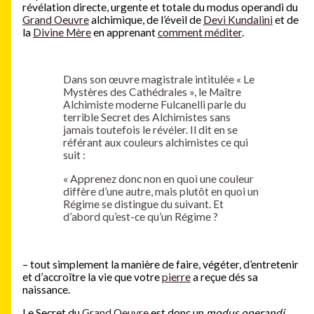
révélation directe, urgente et totale du modus operandi du
Grand Oeuvre
alchimique, de l’éveil de
Devi Kundalini
et de
la
Divine Mère
en apprenant
comment méditer
.
Dans son œuvre magistrale intitulée « Le
Mystères des Cathédrales », le Maître
Alchimiste moderne Fulcanelli parle du
terrible Secret des Alchimistes sans
jamais toutefois le révéler. Il dit en se
référant aux couleurs alchimistes ce qui
suit :
« Apprenez donc non en quoi une couleur
diffère d’une autre, mais plutôt en quoi un
Régime se distingue du suivant. Et
d’abord qu’est-ce qu’un Régime ?
– tout simplement la manière de faire, végéter, d’entretenir
et d’accroître la vie que votre
pierre
a reçue dés sa
naissance.
Le Secret du
Grand Oeuvre
est donc un
modus operandi
,