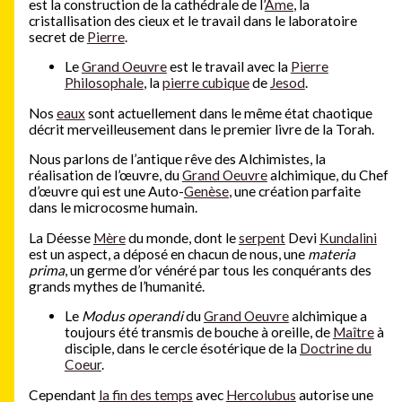
est la construction de la cathédrale de l’
Âme
, la
cristallisation des cieux et le travail dans le laboratoire
secret de
Pierre
.
Le
Grand Oeuvre
est le travail avec la
Pierre
Philosophale
, la
pierre cubique
de
Jesod
.
Nos
eaux
sont actuellement dans le même état chaotique
décrit merveilleusement dans le premier livre de la Torah.
Nous parlons de l’antique rêve des Alchimistes, la
réalisation de l’œuvre, du
Grand Oeuvre
alchimique, du Chef
d’œuvre qui est une Auto-
Genèse
, une création parfaite
dans le microcosme humain.
La Déesse
Mère
du monde, dont le
serpent
Devi
Kundalini
est un aspect, a déposé en chacun de nous, une
materia
prima
, un germe d’or vénéré par tous les conquérants des
grands mythes de l’humanité.
Le
Modus operandi
du
Grand Oeuvre
alchimique a
toujours été transmis de bouche à oreille, de
Maître
à
disciple, dans le cercle ésotérique de la
Doctrine du
Coeur
.
Cependant
la fin des temps
avec
Hercolubus
autorise une