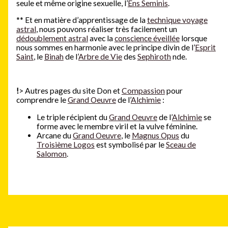
seule et même origine sexuelle, l’
Ens Seminis
.
**
Et en matière d’apprentissage de la
technique voyage
astral
, nous pouvons réaliser très facilement un
dédoublement astral
avec la
conscience éveillée
lorsque
nous sommes en harmonie avec le principe divin de l’
Esprit
Saint
, le
Binah
de l’
Arbre de Vie
des
Sephiroth
nde.
!
> Autres pages du site Don et
Compassion
pour
comprendre le
Grand Oeuvre
de l’
Alchimie
:
Le triple récipient du
Grand Oeuvre
de l’
Alchimie
se
forme avec le membre viril et la vulve féminine.
Arcane du
Grand Oeuvre
, le
Magnus Opus
du
Troisième Logos
est symbolisé par le
Sceau de
Salomon
.