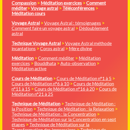
Compassion
>
Méditation
exercices
>
Comment
méditer
>
Voyage astral
>
Téléconférences
>
Méditation cours
Voyage Astral
>
Voyage Astral : témoignages
>
Comment faire un voyage astral
>
Dédoublement
astral
Technique Voyage Astral
>
Voyage Astral méthode
incantations
>
Corps astral
>
Mère divine
Méditation
>
Comment méditer
>
Méditation
exercices
>
Bouddhata
>
Auto-observation
>
Méditation active
Cours de Méditation
>
Cours de Méditation n°1 à 5
>
Cours de Méditation n°6 à 10
>
Cours de Méditation
n°11 à 15
>
Cours de Méditation n°16 à 20
>
Cours de
Méditation n°21 à 25
Technique de Méditation
>
Technique de Méditation :
la Position
>
Technique de Méditation : la Relaxation
>
Technique de Méditation : la Concentration
>
Technique de Méditation sur la Concentration en sept
étapes
>
Technique de Méditation sur la
Transformation des Impressions
>
Technique de