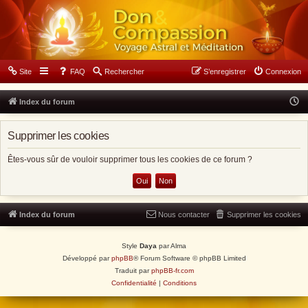
Forum Don & Compassion
Site
FAQ
Rechercher
S’enregistrer
Connexion
N
Index du forum
o
Supprimer les cookies
u
s
Êtes-vous sûr de vouloir supprimer tous les cookies de ce forum ?
s
o
m
Index du forum
Nous contacter
Supprimer les cookies
m
e
Style
Daya
par Alma
s
Développé par
phpBB
® Forum Software © phpBB Limited
l
Traduit par
phpBB-fr.com
e
Confidentialité
|
Conditions
8