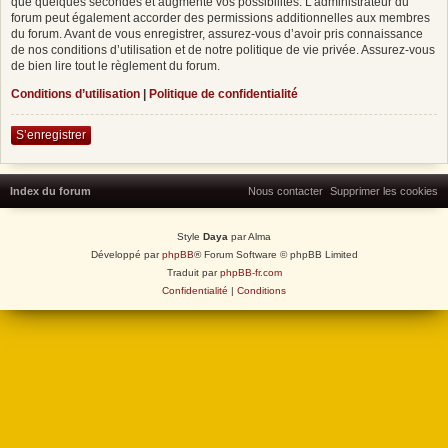
que quelques secondes et augmente vos possibilités. L’administrateur du
forum peut également accorder des permissions additionnelles aux membres
du forum. Avant de vous enregistrer, assurez-vous d’avoir pris connaissance
de nos conditions d’utilisation et de notre politique de vie privée. Assurez-vous
de bien lire tout le règlement du forum.
Conditions d’utilisation
|
Politique de confidentialité
S’enregistrer
Index du forum
Nous contacter
Supprimer les cookies
Style
Daya
par Alma
Développé par
phpBB
® Forum Software © phpBB Limited
Traduit par
phpBB-fr.com
Confidentialité
|
Conditions