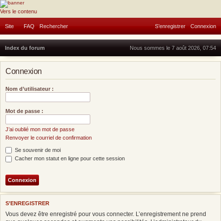
Forum Don & Compassion
Vers le contenu
Site
FAQ
Rechercher
S’enregistrer
Connexion
Index du forum
Nous sommes le 7 août 2026, 07:54
Connexion
Nom d’utilisateur :
Mot de passe :
J’ai oublié mon mot de passe
Renvoyer le courriel de confirmation
Se souvenir de moi
Cacher mon statut en ligne pour cette session
S’ENREGISTRER
Vous devez être enregistré pour vous connecter. L’enregistrement ne prend