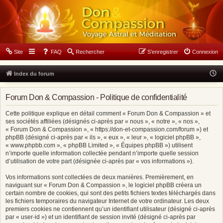
Forum Don & Compassion
Site
FAQ
Rechercher
S’enregistrer
Connexion
N
Index du forum
o
Forum Don & Compassion - Politique de confidentialité
u
s
Cette politique explique en détail comment « Forum Don & Compassion » et
ses sociétés affiliées (désignés ci-après par « nous », « notre », « nos »,
s
« Forum Don & Compassion », « https://don-et-compassion.com/forum ») et
o
phpBB (désigné ci-après par « ils », « eux », « leur », « logiciel phpBB »,
« www.phpbb.com », « phpBB Limited », « Équipes phpBB ») utilisent
m
n’importe quelle information collectée pendant n’importe quelle session
m
d’utilisation de votre part (désignée ci-après par « vos informations »).
e
Vos informations sont collectées de deux manières. Premièrement, en
s
naviguant sur « Forum Don & Compassion », le logiciel phpBB créera un
certain nombre de cookies, qui sont des petits fichiers textes téléchargés dans
l
les fichiers temporaires du navigateur Internet de votre ordinateur. Les deux
e
premiers cookies ne contiennent qu’un identifiant utilisateur (désigné ci-après
par « user-id ») et un identifiant de session invité (désigné ci-après par
6