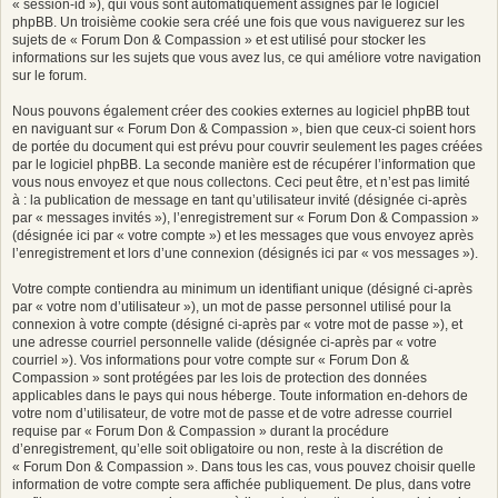
« session-id »), qui vous sont automatiquement assignés par le logiciel
a
phpBB. Un troisième cookie sera créé une fois que vous naviguerez sur les
sujets de « Forum Don & Compassion » et est utilisé pour stocker les
o
informations sur les sujets que vous avez lus, ce qui améliore votre navigation
û
sur le forum.
t
Nous pouvons également créer des cookies externes au logiciel phpBB tout
2
en naviguant sur « Forum Don & Compassion », bien que ceux-ci soient hors
de portée du document qui est prévu pour couvrir seulement les pages créées
0
par le logiciel phpBB. La seconde manière est de récupérer l’information que
2
vous nous envoyez et que nous collectons. Ceci peut être, et n’est pas limité
à : la publication de message en tant qu’utilisateur invité (désignée ci-après
6
par « messages invités »), l’enregistrement sur « Forum Don & Compassion »
,
(désignée ici par « votre compte ») et les messages que vous envoyez après
l’enregistrement et lors d’une connexion (désignés ici par « vos messages »).
0
2
Votre compte contiendra au minimum un identifiant unique (désigné ci-après
par « votre nom d’utilisateur »), un mot de passe personnel utilisé pour la
:
connexion à votre compte (désigné ci-après par « votre mot de passe »), et
1
une adresse courriel personnelle valide (désignée ci-après par « votre
courriel »). Vos informations pour votre compte sur « Forum Don &
9
Compassion » sont protégées par les lois de protection des données
applicables dans le pays qui nous héberge. Toute information en-dehors de
votre nom d’utilisateur, de votre mot de passe et de votre adresse courriel
requise par « Forum Don & Compassion » durant la procédure
d’enregistrement, qu’elle soit obligatoire ou non, reste à la discrétion de
« Forum Don & Compassion ». Dans tous les cas, vous pouvez choisir quelle
information de votre compte sera affichée publiquement. De plus, dans votre