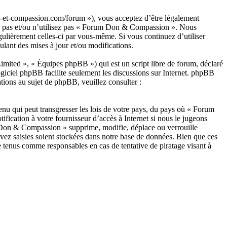
-et-compassion.com/forum »), vous acceptez d’être légalement
dez pas et/ou n’utilisez pas « Forum Don & Compassion ». Nous
gulièrement celles-ci par vous-même. Si vous continuez d’utiliser
ant des mises à jour et/ou modifications.
ited », « Équipes phpBB ») qui est un script libre de forum, déclaré
ogiciel phpBB facilite seulement les discussions sur Internet. phpBB
ions au sujet de phpBB, veuillez consulter :
enu qui peut transgresser les lois de votre pays, du pays où « Forum
ication à votre fournisseur d’accès à Internet si nous le jugeons
m Don & Compassion » supprime, modifie, déplace ou verrouille
vez saisies soient stockées dans notre base de données. Bien que ces
 tenus comme responsables en cas de tentative de piratage visant à