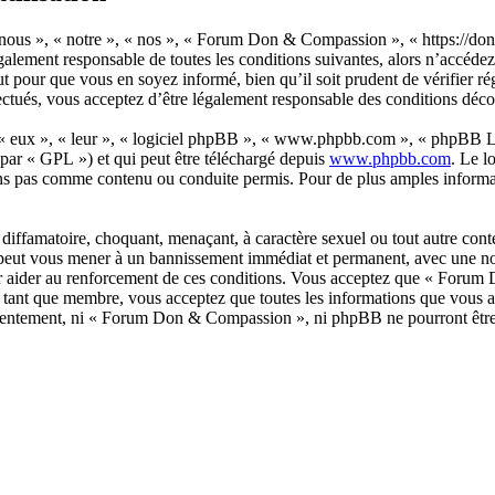
ous », « notre », « nos », « Forum Don & Compassion », « https://don
légalement responsable de toutes les conditions suivantes, alors n’accé
 pour que vous en soyez informé, bien qu’il soit prudent de vérifier ré
és, vous acceptez d’être légalement responsable des conditions découl
 « eux », « leur », « logiciel phpBB », « www.phpbb.com », « phpBB Lim
 par « GPL ») et qui peut être téléchargé depuis
www.phpbb.com
. Le l
ns pas comme contenu ou conduite permis. Pour de plus amples informat
diffamatoire, choquant, menaçant, à caractère sexuel ou tout autre cont
peut vous mener à un bannissement immédiat et permanent, avec une notif
our aider au renforcement de ces conditions. Vous acceptez que « Foru
n tant que membre, vous acceptez que toutes les informations que vous a
consentement, ni « Forum Don & Compassion », ni phpBB ne pourront être