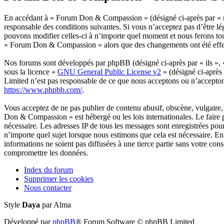
En accédant à « Forum Don & Compassion » (désigné ci-après par « n
responsable des conditions suivantes. Si vous n’acceptez pas d’être 
pouvons modifier celles-ci à n’importe quel moment et nous ferons tout
« Forum Don & Compassion » alors que des changements ont été effectu
Nos forums sont développés par phpBB (désigné ci-après par « ils »,
sous la licence «
GNU General Public License v2
» (désigné ci-après
Limited n’est pas responsable de ce que nous acceptons ou n’accepto
https://www.phpbb.com/
.
Vous acceptez de ne pas publier de contenu abusif, obscène, vulgaire, 
Don & Compassion » est hébergé ou les lois internationales. Le faire 
nécessaire. Les adresses IP de tous les messages sont enregistrées p
n’importe quel sujet lorsque nous estimons que cela est nécessaire. E
informations ne soient pas diffusées à une tierce partie sans votre 
compromettre les données.
Index du forum
Supprimer les cookies
Nous contacter
Style
Daya
par Alma
Développé par
phpBB
® Forum Software © phpBB Limited