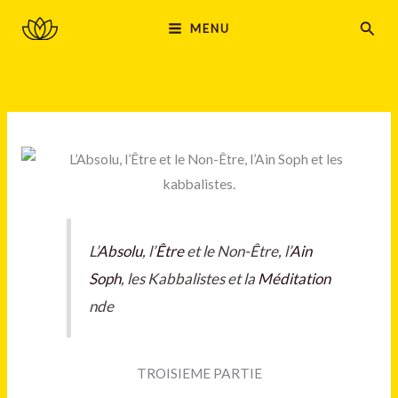
Aller
MAIN
Rech
MENU
au
MENU
contenu
L’
Absolu
, l’
Être
et le Non-Être, l’
Ain
Soph
, les Kabbalistes et la
Méditation
nde
TROISIEME PARTIE