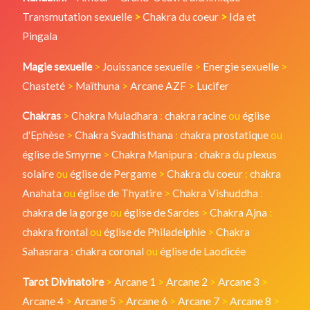
Transmutation sexuelle
>
Chakra du coeur
>
Ida et
Pingala
Magie sexuelle
>
Jouissance sexuelle
>
Energie sexuelle
>
Chasteté
>
Maïthuna
>
Arcane AZF
>
Lucifer
Chakras
>
Chakra Muladhara
:
chakra racine
ou
église
d'Ephèse
>
Chakra Svadhisthana
:
chakra prostatique
ou
église de Smyrne
>
Chakra Manipura
:
chakra du plexus
solaire
ou
église de Pergame
>
Chakra du coeur
:
chakra
Anahata
ou
église de Thyatire
>
Chakra Vishuddha
:
chakra de la gorge
ou
église de Sardes
>
Chakra Ajna
:
chakra frontal
ou
église de Philadelphie
>
Chakra
Sahasrara
:
chakra coronal
ou
église de Laodicée
Tarot Divinatoire
>
Arcane 1
>
Arcane 2
>
Arcane 3
>
Arcane 4
>
Arcane 5
>
Arcane 6
>
Arcane 7
>
Arcane 8
>