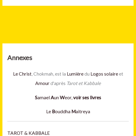
Annexes
Le Christ
, Chokmah, est la
Lumière
du
Logos solaire
et
Amour
d'après
Tarot et Kabbale
S
amael
A
un
W
eor,
voir ses livres
Le
B
ouddha
M
aitreya
TAROT & KABBALE