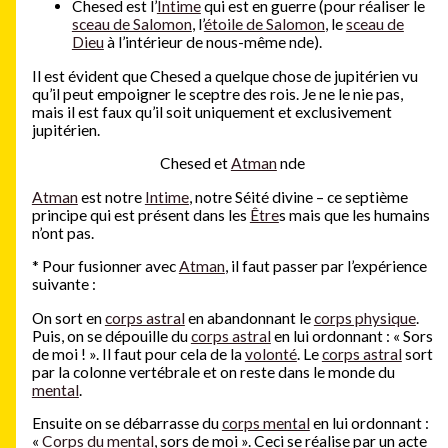
Chesed est l’
Intime
qui est en guerre (pour réaliser le
sceau de Salomon
, l’
étoile de Salomon
, le
sceau de
Dieu
à l’intérieur de nous-même nde).
Il est évident que Chesed a quelque chose de jupitérien vu
qu’il peut empoigner le sceptre des rois. Je ne le nie pas,
mais il est faux qu’il soit uniquement et exclusivement
jupitérien.
Chesed et
Atman
nde
Atman
est notre
Intime
, notre Séité divine – ce septième
principe qui est présent dans les
Être
s mais que les humains
n’ont pas.
*
Pour fusionner avec
Atman
, il faut passer par l’expérience
suivante :
On sort en
corps astral
en abandonnant le
corps physique
.
Puis, on se dépouille du
corps astral
en lui ordonnant : « Sors
de moi ! ». Il faut pour cela de la
volonté
. Le
corps astral
sort
par la colonne vertébrale et on reste dans le monde du
mental
.
Ensuite on se débarrasse du
corps mental
en lui ordonnant :
«
Corps du mental
, sors de moi ». Ceci se réalise par un acte