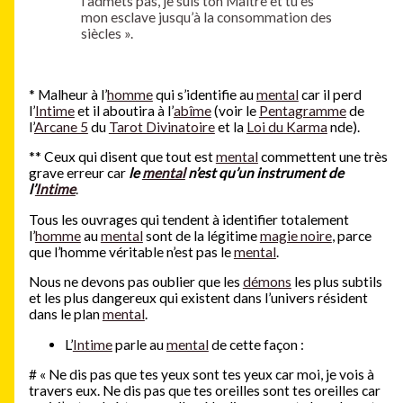
l’admets pas, je suis ton Maître et tu es
mon esclave jusqu’à la consommation des
siècles ».
*
Malheur à l’
homme
qui s’identifie au
mental
car il perd
l’
Intime
et il aboutira à l’
abîme
(voir le
Pentagramme
de
l’
Arcane 5
du
Tarot Divinatoire
et la
Loi du Karma
nde).
**
Ceux qui disent que tout est
mental
commettent une très
grave erreur car
le
mental
n’est qu’un instrument de
l’
Intime
.
Tous les ouvrages qui tendent à identifier totalement
l’
homme
au
mental
sont de la légitime
magie noire
, parce
que l’homme véritable n’est pas le
mental
.
Nous ne devons pas oublier que les
démons
les plus subtils
et les plus dangereux qui existent dans l’univers résident
dans le plan
mental
.
L’
Intime
parle au
mental
de cette façon :
#
« Ne dis pas que tes yeux sont tes yeux car moi, je vois à
travers eux. Ne dis pas que tes oreilles sont tes oreilles car