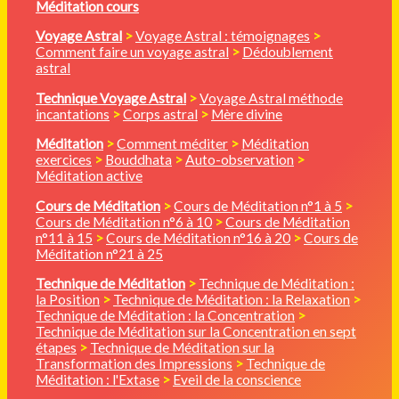
Méditation cours
Voyage Astral
>
Voyage Astral : témoignages
>
Comment faire un voyage astral
>
Dédoublement
astral
Technique Voyage Astral
>
Voyage Astral méthode
incantations
>
Corps astral
>
Mère divine
Méditation
>
Comment méditer
>
Méditation
exercices
>
Bouddhata
>
Auto-observation
>
Méditation active
Cours de Méditation
>
Cours de Méditation n°1 à 5
>
Cours de Méditation n°6 à 10
>
Cours de Méditation
n°11 à 15
>
Cours de Méditation n°16 à 20
>
Cours de
Méditation n°21 à 25
Technique de Méditation
>
Technique de Méditation :
la Position
>
Technique de Méditation : la Relaxation
>
Technique de Méditation : la Concentration
>
Technique de Méditation sur la Concentration en sept
étapes
>
Technique de Méditation sur la
Transformation des Impressions
>
Technique de
Méditation : l'Extase
>
Eveil de la conscience