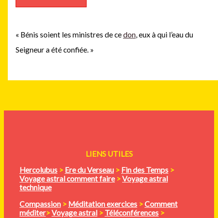
« Bénis soient les ministres de ce
don
, eux à qui l’eau du
Seigneur a été confiée. »
LIENS UTILES
Hercolubus
>
Ere du Verseau
>
Fin des Temps
>
Voyage astral comment faire
>
Voyage astral
technique
Compassion
>
Méditation
exercices
>
Comment
méditer
>
Voyage astral
>
Téléconférences
>