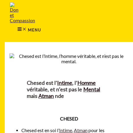
MAIN
Aller
MENU
au
contenu
MENU
Rechercher
Chesed est l’
Intime
, l’
Homme
véritable, et n’est pas le
Mental
mais
Atman
nde
CHESED
Chesed est en soi l’
Intime
,
Atman
pour les