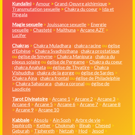
Kundalini
>
Amour
>
Grand-Oeuvre alchimique
>
Transmutation sexuelle
>
Chakra du coeur
>
Ida et
Pingala
Magie sexuelle
>
Jouissance sexuelle
>
Energie
sexuelle
>
Chasteté
>
Maïthuna
>
Arcane AZF
>
Lucifer
Chakras
>
Chakra Muladhara
:
chakra racine
ou
église
d'Ephèse
>
Chakra Svadhisthana
:
chakra prostatique
ou
église de Smyrne
>
Chakra Manipura
:
chakra du
plexus solaire
ou
église de Pergame
>
Chakra du coeur
:
chakra Anahata
ou
église de Thyatire
>
Chakra
Vishuddha
:
chakra de la gorge
ou
église de Sardes
>
Chakra Ajna
:
chakra frontal
ou
église de Philadelphie
>
Chakra Sahasrara
:
chakra coronal
ou
église de
Laodicée
Tarot Divinatoire
>
Arcane 1
>
Arcane 2
>
Arcane 3
>
Arcane 4
>
Arcane 5
>
Arcane 6
>
Arcane 7
>
Arcane 8
>
Arcane 9
>
Arcane 10
Kabbale
>
Absolu
>
Ain Soph
>
Arbre de vie
>
Sephiroth
>
Kether
>
Chokmah
>
Binah
>
Chesed
>
Geburah
>
Tiphereth
>
Netzah
>
Hod
>
Jesod
>