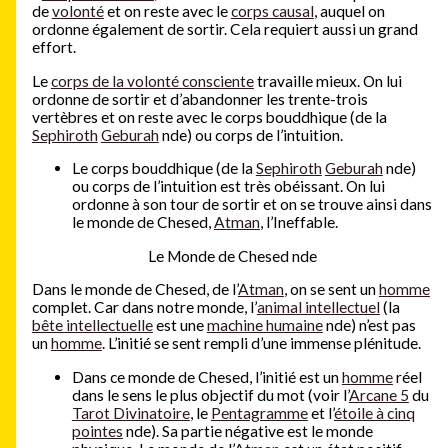
de
volonté
et on reste avec le
corps causal
, auquel on
ordonne également de sortir. Cela requiert aussi un grand
effort.
Le
corps de la volonté consciente
travaille mieux. On lui
ordonne de sortir et d’abandonner les trente-trois
vertèbres et on reste avec le corps bouddhique (de la
Sephiroth
Geburah
nde) ou corps de l’intuition.
Le corps bouddhique (de la
Sephiroth
Geburah
nde)
ou corps de l’intuition est très obéissant. On lui
ordonne à son tour de sortir et on se trouve ainsi dans
le monde de Chesed,
Atman
, l’Ineffable.
Le Monde de Chesed nde
Dans le monde de Chesed, de l’
Atman
, on se sent un
homme
complet. Car dans notre monde, l’
animal intellectuel
(la
bête intellectuelle
est une
machine humaine
nde) n’est pas
un
homme
. L’initié se sent rempli d’une immense plénitude.
Dans ce monde de Chesed, l’initié est un
homme
réel
dans le sens le plus objectif du mot (voir l’
Arcane 5
du
Tarot Divinatoire
, le
Pentagramme
et l’
étoile à cinq
pointes
nde). Sa partie négative est le monde