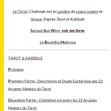
Le Christ
, Chokmah, est la
Lumière
du
Logos solaire
et
Amour
d'après
Tarot et Kabbale
S
amael
A
un
W
eor,
voir ses livres
Le
B
ouddha
M
aitreya
TAROT & KABBALE
P
rologue
P
remière Partie : Description et Etude Esotérique des 22
Arcanes Majeurs du Tarot
D
euxième Partie : L'Initiation à travers les 22 Arcanes
Majeurs du Tarot