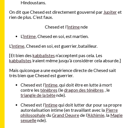
Hindoustans.
On dit que Chesed est directement gouverné par
Jupiter
et
rien de plus. C’est faux.
Chesed et l’
Intime
nde
L’
Intime
, Chesed en soi, est martien.
L’
Intime
, Chesed en soi, est guerrier, batailleur.
[Et bien des
kabbalistes
n’acceptent pas cela. Les
kabbalistes
iraient même jusqu’à considérer cela absurde.]
Mais quiconque a une expérience directe de Chesed sait
très bien que Chesed est guerrier.
Chesed est l’
Intime
, qui doit être en lutte à mort
contre les
ténèbres
(le
dragon des ténèbres
, le
triangle de la bête
nde).
Chesed est l’
Intime
qui doit lutter dur pour sa propre
autoréalisation intime (en travaillant avec la
Pierre
philosophale
du
Grand Oeuvre
de l’
Alchimie
, la
Magie
sexuelle
nde).