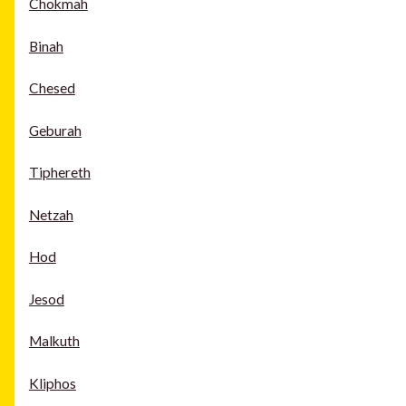
Chokmah
Binah
Chesed
Geburah
Tiphereth
Netzah
Hod
Jesod
Malkuth
Kliphos