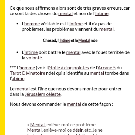
Ce que nous affirmons alors sont de très graves erreurs, car
ce sont là des choses du
mental
et non de l’
Intime
.
L’
homme
véritable est l’
Intime
et il n’a pas de
problèmes, les problèmes viennent du
mental
.
Chesed, l’
Intime
et le
Mental
nde
L’
Intime
doit battre le
mental
avec le fouet terrible de
la
volonté
.
***
L’
homme
(voir l’
étoile à cinq pointes
de l’
Arcane 5
du
Tarot Divinatoire
nde) qui s’identifie au
mental
tombe dans
l’
abîme
.
Le
mental
est l’âne que nous devons monter pour entrer
dans la
Jérusalem céleste
.
Nous devons commander le
mental
de cette façon :
«
Mental
, enlève-moi ce problème.
Mental
, enlève-moi ce
désir
, etc. Je ne