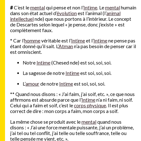
#
C’est le
mental
qui pense et non l’
Intime
. Le
mental
humain
dans son état actuel d’
évolution
est l’animal (l’
animal
intellectuel
nde) que nous portons à l’intérieur. Le concept
de Descartes selon lequel « je pense, donc j’existe » est
complètement faux.
*
Car l’
homme
véritable est l’
Intime
et l’
Intime
ne pense pas
étant donné qu’il sait. L’
Atman
n’a pas besoin de penser car il
est omniscient.
Notre
Intime
(Chesed nde) est soi, soi, soi.
La sagesse de notre
Intime
est soi, soi, soi.
L’
amour
de notre
Intime
est soi, soi, soi.
**
Quand nous disons : « J’ai faim, j’ai soif, etc. », ce que nous
affirmons est absurde parce que l’
Intime
n’a ni faim, ni soif.
Celui qui a faim et soif, c’est le
corps physique
. Il est plus
correct de dire : mon corps a faim, mon corps a soif.
La même chose se produit avec le
mental
quand nous
disons : « J’ai une force mentale puissante, j’ai un problème,
j’ai tel ou tel conflit, j’ai telle ou telle souffrance, telle ou
telle pensée me vient, etc. ».