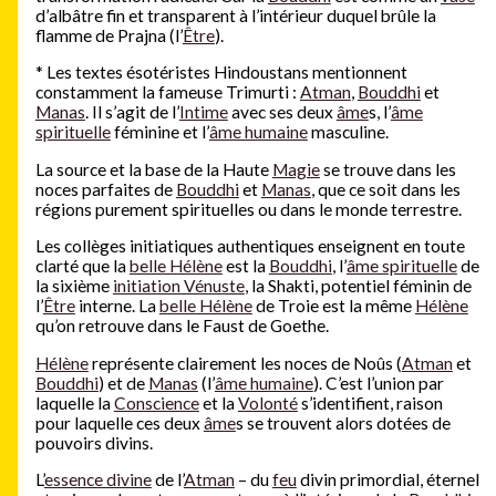
d’albâtre fin et transparent à l’intérieur duquel brûle la
flamme de Prajna (l’
Être
).
*
Les textes ésotéristes Hindoustans mentionnent
constamment la fameuse Trimurti :
Atman
,
Bouddhi
et
Manas
. Il s’agit de l’
Intime
avec ses deux
âme
s, l’
âme
spirituelle
féminine et l’
âme humaine
masculine.
La source et la base de la Haute
Magie
se trouve dans les
noces parfaites de
Bouddhi
et
Manas
, que ce soit dans les
régions purement spirituelles ou dans le monde terrestre.
Les collèges initiatiques authentiques enseignent en toute
clarté que la
belle Hélène
est la
Bouddhi
, l’
âme spirituelle
de
la sixième
initiation Vénuste
, la Shakti, potentiel féminin de
l’
Être
interne. La
belle Hélène
de Troie est la même
Hélène
qu’on retrouve dans le Faust de Goethe.
Hélène
représente clairement les noces de Noûs (
Atman
et
Bouddhi
) et de
Manas
(l’
âme humaine
). C’est l’union par
laquelle la
Conscience
et la
Volonté
s’identifient, raison
pour laquelle ces deux
âme
s se trouvent alors dotées de
pouvoirs divins.
L’
essence divine
de l’
Atman
– du
feu
divin primordial, éternel