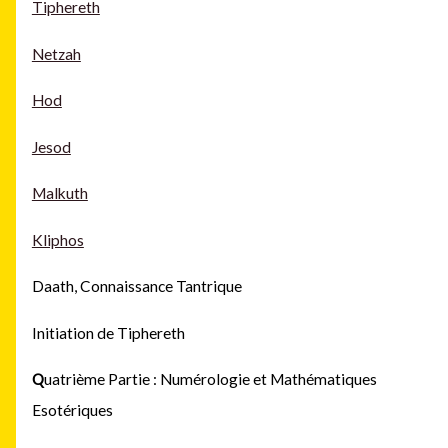
Tiphereth
Netzah
Hod
Jesod
Malkuth
Kliphos
Daath, Connaissance Tantrique
Initiation de Tiphereth
Q
uatrième Partie : Numérologie et Mathématiques
Esotériques