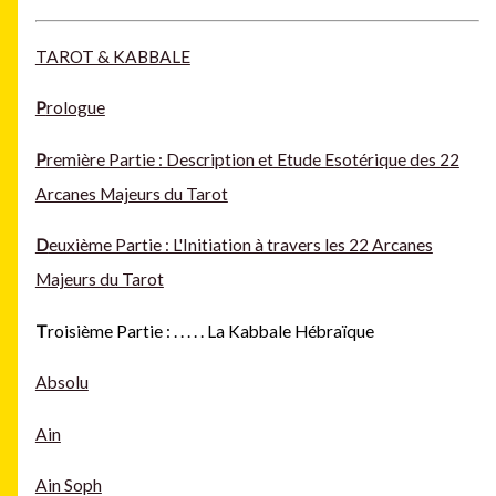
TAROT & KABBALE
P
rologue
P
remière Partie : Description et Etude Esotérique des 22
Arcanes Majeurs du Tarot
D
euxième Partie : L'Initiation à travers les 22 Arcanes
Majeurs du Tarot
T
roisième Partie :
. . . . .
La Kabbale Hébraïque
Absolu
Ain
Ain Soph