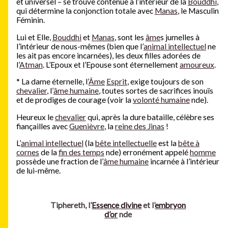
et universel – se trouve contenue à l’intérieur de la
Bouddhi
,
qui détermine la conjonction totale avec
Manas
, le Masculin
Féminin.
Lui et Elle,
Bouddhi
et
Manas
, sont les
âme
s jumelles à
l’intérieur de nous-mêmes (bien que l’
animal intellectuel
ne
les ait pas encore incarnées), les deux filles adorées de
l’
Atman
. L’Epoux et l’Epouse sont éternellement
amoureux
.
*
La dame éternelle, l’
Âme
Esprit
, exige toujours de son
chevalier
, l’
âme humaine
, toutes sortes de sacrifices inouïs
et de prodiges de courage (voir la
volonté humaine
nde).
Heureux le
chevalier
qui, après la dure bataille, célèbre ses
fiançailles avec
Guenièvre
, la
reine des Jinas
!
L’
animal intellectuel
(la
bête intellectuelle
est la
bête à
cornes
de la
fin des temps
nde) erronément appelé
homme
possède une fraction de l’
âme humaine
incarnée à l’intérieur
de lui-même.
Tiphereth, l’
Essence divine
et l’
embryon
d’or
nde