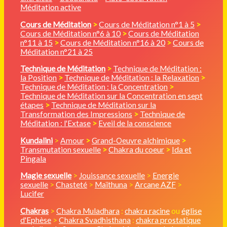
Méditation active
Cours de Méditation
>
Cours de Méditation n°1 à 5
>
Cours de Méditation n°6 à 10
>
Cours de Méditation
n°11 à 15
>
Cours de Méditation n°16 à 20
>
Cours de
Méditation n°21 à 25
Technique de Méditation
>
Technique de Méditation :
la Position
>
Technique de Méditation : la Relaxation
>
Technique de Méditation : la Concentration
>
Technique de Méditation sur la Concentration en sept
étapes
>
Technique de Méditation sur la
Transformation des Impressions
>
Technique de
Méditation : l'Extase
>
Eveil de la conscience
Kundalini
>
Amour
>
Grand-Oeuvre alchimique
>
Transmutation sexuelle
>
Chakra du coeur
>
Ida et
Pingala
Magie sexuelle
>
Jouissance sexuelle
>
Energie
sexuelle
>
Chasteté
>
Maïthuna
>
Arcane AZF
>
Lucifer
Chakras
>
Chakra Muladhara
:
chakra racine
ou
église
d'Ephèse
>
Chakra Svadhisthana
:
chakra prostatique