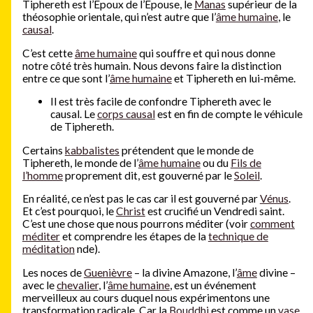
Tiphereth est l’Epoux de l’Epouse, le
Manas
supérieur de la
théosophie orientale, qui n’est autre que l’
âme humaine
, le
causal
.
C’est cette
âme humaine
qui souffre et qui nous donne
notre côté très humain. Nous devons faire la distinction
entre ce que sont l’
âme humaine
et Tiphereth en lui-même.
Il est très facile de confondre Tiphereth avec le
causal. Le
corps causal
est en fin de compte le véhicule
de Tiphereth.
Certains
kabbalistes
prétendent que le monde de
Tiphereth, le monde de l’
âme humaine
ou du
Fils de
l’homme
proprement dit, est gouverné par le
Soleil
.
En réalité, ce n’est pas le cas car il est gouverné par
Vénus
.
Et c’est pourquoi, le
Christ
est crucifié un Vendredi saint.
C’est une chose que nous pourrons méditer (voir
comment
méditer
et comprendre les étapes de la
technique de
méditation
nde).
Les noces de
Guenièvre
– la divine Amazone, l’
âme
divine –
avec le
chevalier
, l’
âme humaine
, est un événement
merveilleux au cours duquel nous expérimentons une
transformation radicale. Car la
Bouddhi
est comme un
vase