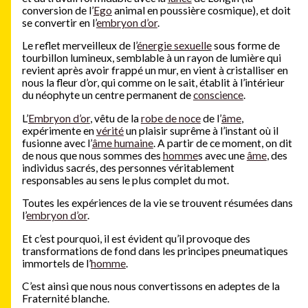
conversion de l’
Ego
animal en poussière cosmique), et doit
se convertir en l’
embryon d’or
.
Le reflet merveilleux de l’
énergie sexuelle
sous forme de
tourbillon lumineux, semblable à un rayon de lumière qui
revient après avoir frappé un mur, en vient à cristalliser en
nous la fleur d’or, qui comme on le sait, établit à l’intérieur
du néophyte un centre permanent de
conscience
.
L’
Embryon d’or
, vêtu de la
robe de noce
de l’
âme
,
expérimente en
vérité
un plaisir suprême à l’instant où il
fusionne avec l’
âme humaine
. A partir de ce moment, on dit
de nous que nous sommes des
homme
s avec une
âme
, des
individus sacrés, des personnes véritablement
responsables au sens le plus complet du mot.
Toutes les expériences de la vie se trouvent résumées dans
l’
embryon d’or
.
Et c’est pourquoi, il est évident qu’il provoque des
transformations de fond dans les principes pneumatiques
immortels de l’
homme
.
C’est ainsi que nous nous convertissons en adeptes de la
Fraternité blanche.