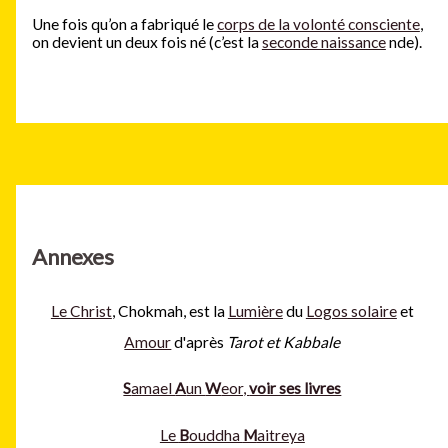
Une fois qu’on a fabriqué le
corps de la volonté consciente
,
on devient un deux fois né (c’est la
seconde naissance
nde).
Annexes
Le Christ
, Chokmah, est la
Lumière
du
Logos solaire
et
Amour
d'après
Tarot et Kabbale
S
amael
A
un
W
eor,
voir ses livres
Le
B
ouddha
M
aitreya