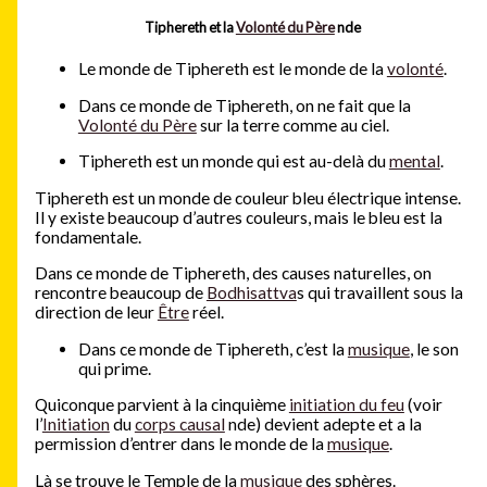
Tiphereth et la
Volonté du Père
nde
Le monde de Tiphereth est le monde de la
volonté
.
Dans ce monde de Tiphereth, on ne fait que la
Volonté du Père
sur la terre comme au ciel.
Tiphereth est un monde qui est au-delà du
mental
.
Tiphereth est un monde de couleur bleu électrique intense.
Il y existe beaucoup d’autres couleurs, mais le bleu est la
fondamentale.
Dans ce monde de Tiphereth, des causes naturelles, on
rencontre beaucoup de
Bodhisattva
s qui travaillent sous la
direction de leur
Être
réel.
Dans ce monde de Tiphereth, c’est la
musique
, le son
qui prime.
Quiconque parvient à la cinquième
initiation du feu
(voir
l’
Initiation
du
corps causal
nde) devient adepte et a la
permission d’entrer dans le monde de la
musique
.
Là se trouve le Temple de la
musique
des sphères.