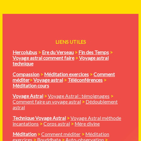
LIENS UTILES
Hercolubus
>
Ere du Verseau
>
Fin des Temps
>
Voyage astral comment faire
>
Voyage astral
technique
Compassion
>
Méditation
exercices
>
Comment
méditer
>
Voyage astral
>
Téléconférences
>
Méditation cours
Voyage Astral
>
Voyage Astral : témoignages
>
Comment faire un voyage astral
>
Dédoublement
astral
Technique Voyage Astral
>
Voyage Astral méthode
incantations
>
Corps astral
>
Mère divine
Méditation
>
Comment méditer
>
Méditation
exercices
>
Bouddhata
>
Auto-observation
>