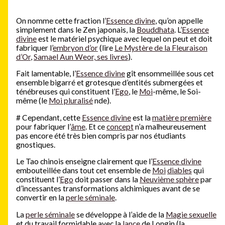
On nomme cette fraction l’
Essence divine
, qu’on appelle
simplement dans le Zen japonais, la
Bouddhata
. L’
Essence
divine
est le matériel psychique avec lequel on peut et doit
fabriquer l’
embryon d’or
(lire
Le Mystère de la Fleuraison
d’Or
,
Samael Aun Weor, ses livres
).
Fait lamentable, l’
Essence divine
gît ensommeillée sous cet
ensemble bigarré et grotesque d’entités submergées et
ténébreuses qui constituent l’
Ego
, le
Moi
-même, le Soi-
même (le
Moi pluralisé
nde).
#
Cependant, cette
Essence divine
est la
matière première
pour fabriquer l’
âme
. Et ce
concept
n’a malheureusement
pas encore été très bien compris par nos étudiants
gnostiques.
Le Tao chinois enseigne clairement que l’
Essence divine
embouteillée dans tout cet ensemble de
Moi
diables
qui
constituent l’
Ego
doit passer dans la
Neuvième sphère
par
d’incessantes transformations alchimiques avant de se
convertir en la
perle séminale
.
La
perle séminale
se développe à l’aide de la
Magie sexuelle
et du travail formidable avec la
lance
de Longin (la