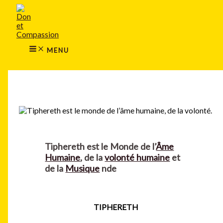
MAIN
Aller
MENU
au
contenu
MENU
Rechercher
Tiphereth est le Monde de l’
Âme
Humaine
, de la
volonté humaine
et
de la
Musique
nde
TIPHERETH