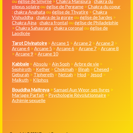
ou
église de Smyrne
>
Chakra Manipura
:
chakra du
plexus solaire
ou
église de Pergame
>
Chakra du coeur
:
chakra Anahata
ou
église de Thyatire
>
Chakra
Vishuddha
:
chakra de la gorge
ou
église de Sardes
>
Chakra Ajna
:
chakra frontal
ou
église de Philadelphie
>
Chakra Sahasrara
:
chakra coronal
ou
église de
Laodicée
Tarot Divinatoire
>
Arcane 1
>
Arcane 2
>
Arcane 3
>
Arcane 4
>
Arcane 5
>
Arcane 6
>
Arcane 7
>
Arcane 8
>
Arcane 9
>
Arcane 10
Kabbale
>
Absolu
>
Ain Soph
>
Arbre de vie
>
Sephiroth
>
Kether
>
Chokmah
>
Binah
>
Chesed
>
Geburah
>
Tiphereth
>
Netzah
>
Hod
>
Jesod
>
Malkuth
>
Kliphos
Bouddha Maitreya
>
Samael Aun Weor, ses livres
>
Mariage Parfait
>
Psychologie Révolutionnaire
>
Achimie sexuelle