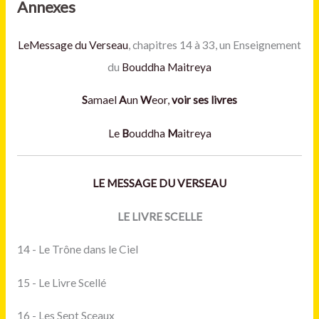
Annexes
LeMessage du Verseau
, chapitres 14 à 33, un Enseignement
du
Bouddha Maitreya
S
amael
A
un
W
eor,
voir ses livres
Le
B
ouddha
M
aitreya
LE MESSAGE DU VERSEAU
LE LIVRE SCELLE
14 - Le Trône dans le Ciel
15 - Le Livre Scellé
16 - Les Sept Sceaux