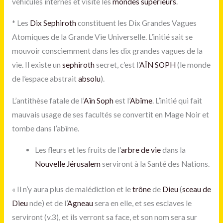
véhicules internes et visite les
mondes supérieurs
.
*
Les
Dix Sephiroth
constituent les Dix Grandes Vagues
Atomiques de la Grande Vie Universelle. L’initié sait se
mouvoir consciemment dans les dix grandes vagues de la
vie. Il existe un
sephiroth
secret, c’est l’
AÏN SOPH
(le monde
de l’espace abstrait
absolu
).
L’antithèse fatale de l’
Aïn Soph
est l’
Abîme
. L’initié qui fait
mauvais usage de ses facultés se convertit en Mage Noir et
tombe dans l’abîme.
Les fleurs et les fruits de l’
arbre de vie
dans la
Nouvelle Jérusalem
serviront à la Santé des Nations.
« Il n’y aura plus de malédiction et le
trône
de
Dieu
(
sceau de
Dieu
nde) et de l’
Agneau
sera en elle, et ses esclaves le
serviront (v.3), et ils verront sa face, et son nom sera sur