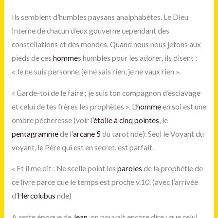
Ils semblent d’humbles paysans analphabètes. Le Dieu
Interne de chacun d’eux gouverne cependant des
constellations et des mondes. Quand nous nous jetons aux
pieds de ces
homme
s humbles pour les adorer, ils disent :
« Je ne suis personne, je ne sais rien, je ne vaux rien ».
« Garde-toi de le faire ; je suis ton compagnon d’esclavage
et celui de tes frères les prophètes ». L’
homme
en soi est une
ombre pécheresse (voir l’
étoile à cinq pointes
, le
pentagramme
de l’
arcane 5
du tarot nde). Seul le Voyant du
voyant, le Père qui est en secret, est parfait.
« Et il me dit : Ne scelle point les
paroles
de la prophétie de
ce livre parce que le temps est proche v.10. (avec l’arrivée
d’
Hercolubus
nde)
A cette époque de
Jean
, on pouvait encore dire : que celui