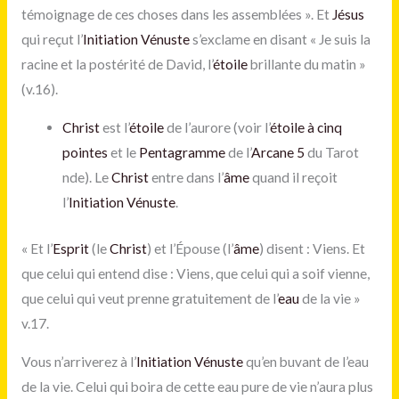
témoignage de ces choses dans les assemblées ». Et
Jésus
qui reçut l’
Initiation Vénuste
s’exclame en disant « Je suis la
racine et la postérité de David, l’
étoile
brillante du matin »
(v.16).
Christ
est l’
étoile
de l’aurore (voir l’
étoile à cinq
pointes
et le
Pentagramme
de l’
Arcane 5
du Tarot
nde). Le
Christ
entre dans l’
âme
quand il reçoit
l’
Initiation Vénuste
.
« Et l’
Esprit
(le
Christ
) et l’Épouse (l’
âme
) disent : Viens. Et
que celui qui entend dise : Viens, que celui qui a soif vienne,
que celui qui veut prenne gratuitement de l’
eau
de la vie »
v.17.
Vous n’arriverez à l’
Initiation Vénuste
qu’en buvant de l’eau
de la vie. Celui qui boira de cette eau pure de vie n’aura plus