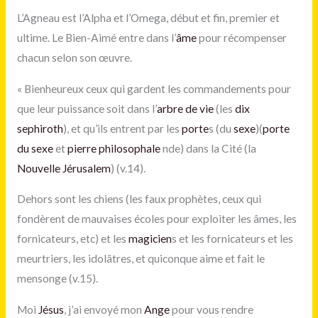
L’Agneau est l’Alpha et l’Omega, début et fin, premier et
ultime. Le Bien-Aimé entre dans l’
âme
pour récompenser
chacun selon son œuvre.
« Bienheureux ceux qui gardent les commandements pour
que leur puissance soit dans l’
arbre de vie
(les
dix
sephiroth
), et qu’ils entrent par les
porte
s (du
sexe
)(
porte
du sexe
et
pierre philosophale
nde) dans la Cité (la
Nouvelle Jérusalem
) (v.14).
Dehors sont les chiens (les faux prophètes, ceux qui
fondèrent de mauvaises écoles pour exploiter les âmes, les
fornicateurs, etc) et les
magicien
s et les fornicateurs et les
meurtriers, les idolâtres, et quiconque aime et fait le
mensonge (v.15).
Moi
Jésus
, j’ai envoyé mon
Ange
pour vous rendre