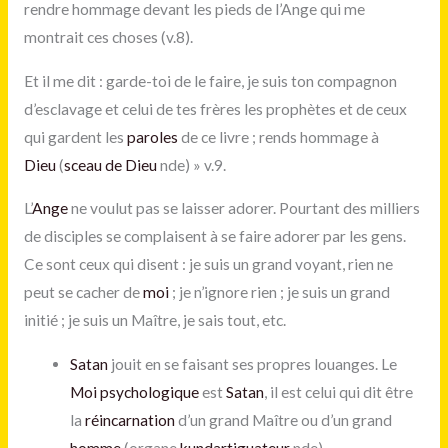
rendre hommage devant les pieds de l’Ange qui me
montrait ces choses (v.8).
Et il me dit : garde-toi de le faire, je suis ton compagnon
d’esclavage et celui de tes frères les prophètes et de ceux
qui gardent les
paroles
de ce livre ; rends hommage à
Dieu
(
sceau de Dieu
nde) » v.9.
L’
Ange
ne voulut pas se laisser adorer. Pourtant des milliers
de disciples se complaisent à se faire adorer par les gens.
Ce sont ceux qui disent : je suis un grand voyant, rien ne
peut se cacher de
moi
; je n’ignore rien ; je suis un grand
initié ; je suis un Maître, je sais tout, etc.
Satan
jouit en se faisant ses propres louanges. Le
Moi psychologique
est
Satan
, il est celui qui dit être
la
réincarnation
d’un grand Maître ou d’un grand
homme
(organe
kundartiguateur
nde).