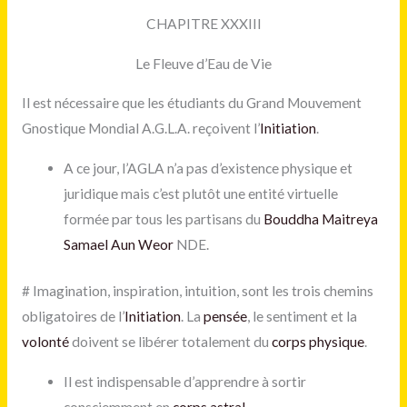
CHAPITRE XXXIII
Le Fleuve d’Eau de Vie
Il est nécessaire que les étudiants du Grand Mouvement
Gnostique Mondial A.G.L.A. reçoivent l’
Initiation
.
A ce jour, l’AGLA n’a pas d’existence physique et
juridique mais c’est plutôt une entité virtuelle
formée par tous les partisans du
Bouddha Maitreya
Samael Aun Weor
NDE.
#
Imagination, inspiration, intuition, sont les trois chemins
obligatoires de l’
Initiation
. La
pensée
, le sentiment et la
volonté
doivent se libérer totalement du
corps physique
.
Il est indispensable d’apprendre à sortir
consciemment en
corps astral
.