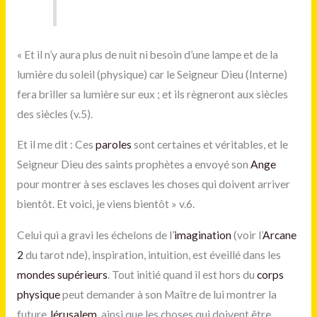
« Et il n’y aura plus de nuit ni besoin d’une lampe et de la
lumière du soleil (physique) car le Seigneur Dieu (Interne)
fera briller sa lumière sur eux ; et ils règneront aux siècles
des siècles (v.5).
Et il me dit : Ces
paroles
sont certaines et véritables, et le
Seigneur Dieu des saints prophètes a envoyé son
Ange
pour montrer à ses esclaves les choses qui doivent arriver
bientôt. Et voici, je viens bientôt » v.6.
Celui qui a gravi les échelons de l’
imagination
(voir l’
Arcane
2
du tarot nde), inspiration, intuition, est éveillé dans les
mondes supérieurs
. Tout initié quand il est hors du
corps
physique
peut demander à son Maître de lui montrer la
future
Jérusalem
, ainsi que les choses qui doivent être