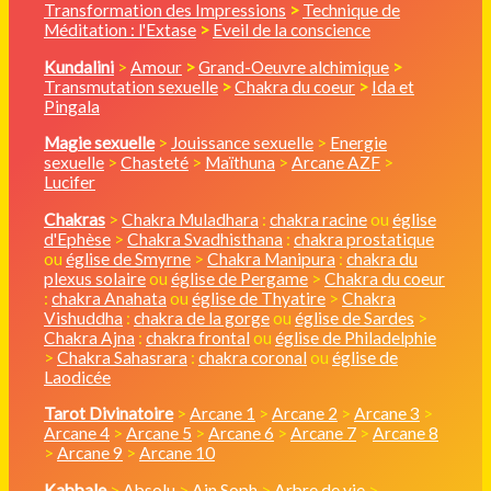
Transformation des Impressions
>
Technique de
Méditation : l'Extase
>
Eveil de la conscience
Kundalini
>
Amour
>
Grand-Oeuvre alchimique
>
Transmutation sexuelle
>
Chakra du coeur
>
Ida et
Pingala
Magie sexuelle
>
Jouissance sexuelle
>
Energie
sexuelle
>
Chasteté
>
Maïthuna
>
Arcane AZF
>
Lucifer
Chakras
>
Chakra Muladhara
:
chakra racine
ou
église
d'Ephèse
>
Chakra Svadhisthana
:
chakra prostatique
ou
église de Smyrne
>
Chakra Manipura
:
chakra du
plexus solaire
ou
église de Pergame
>
Chakra du coeur
:
chakra Anahata
ou
église de Thyatire
>
Chakra
Vishuddha
:
chakra de la gorge
ou
église de Sardes
>
Chakra Ajna
:
chakra frontal
ou
église de Philadelphie
>
Chakra Sahasrara
:
chakra coronal
ou
église de
Laodicée
Tarot Divinatoire
>
Arcane 1
>
Arcane 2
>
Arcane 3
>
Arcane 4
>
Arcane 5
>
Arcane 6
>
Arcane 7
>
Arcane 8
>
Arcane 9
>
Arcane 10
Kabbale
>
Absolu
>
Ain Soph
>
Arbre de vie
>