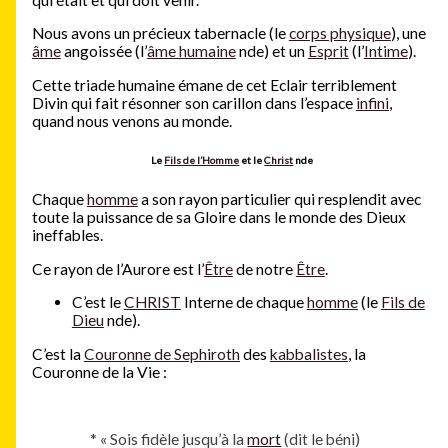
Nous avons un précieux tabernacle (le
corps physique
), une
âme
angoissée (l’
âme humaine
nde) et un
Esprit
(l’
Intime
).
Cette triade humaine émane de cet Eclair terriblement
Divin qui fait résonner son carillon dans l’espace
infini
,
quand nous venons au monde.
Le
Fils de l’Homme
et le
Christ
nde
Chaque
homme
a son rayon particulier qui resplendit avec
toute la puissance de sa Gloire dans le monde des Dieux
ineffables.
Ce rayon de l’Aurore est l’
Être
de notre
Être
.
C’est le
CHRIST
Interne de chaque
homme
(le
Fils de
Dieu
nde).
C’est la
Couronne de Sephiroth
des
kabbalistes
, la
Couronne de la Vie :
*
« Sois fidèle jusqu’à la
mort
(dit le béni)