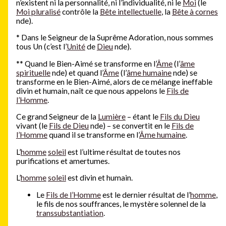
n’existent ni la personnalité, ni l’individualité, ni le
Moi
(le
Moi pluralisé
contrôle la
Bête intellectuelle
, la
Bête à cornes
nde).
*
Dans le Seigneur de la Suprême Adoration, nous sommes
tous Un (c’est l’
Unité
de
Dieu
nde).
**
Quand le Bien-Aimé se transforme en l’
Âme
(l’
âme
spirituelle
nde) et quand l’
Âme
(l’
âme humaine
nde) se
transforme en le Bien-Aimé, alors de ce mélange ineffable
divin et humain, naît ce que nous appelons le
Fils de
l’Homme
.
Ce grand Seigneur de la
Lumière
– étant le
Fils du Dieu
vivant (le
Fils de Dieu
nde) – se convertit en le
Fils de
l’Homme
quand il se transforme en l’
Âme humaine
.
L’
homme
soleil
est l’ultime résultat de toutes nos
purifications et amertumes.
L’
homme
soleil
est divin et humain.
Le
Fils de l’Homme
est le dernier résultat de l’
homme
,
le fils de nos souffrances, le mystère solennel de la
transsubstantiation
.