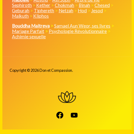
Sephiroth
>
Kether
>
Chokmah
>
Binah
>
Chesed
>
Geburah
>
Tiphereth
>
Netzah
>
Hod
>
Jesod
>
Malkuth
>
Kliphos
Bouddha Maitreya
>
Samael Aun Weor, ses livres
>
Mariage Parfait
>
Psychologie Révolutionnaire
>
Achimie sexuelle
Copyright © 2026 Don et Compassion.