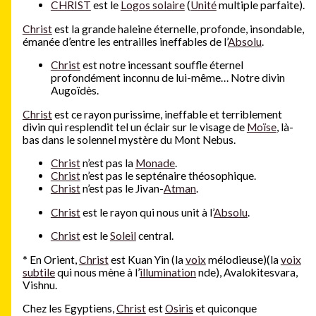
CHRIST
est le
Logos solaire
(
Unité
multiple parfaite).
Christ
est la grande haleine éternelle, profonde, insondable,
émanée d’entre les entrailles ineffables de l’
Absolu
.
Christ
est notre incessant souffle éternel
profondément inconnu de lui-même… Notre divin
Augoïdès.
Christ
est ce rayon purissime, ineffable et terriblement
divin qui resplendit tel un éclair sur le visage de
Moïse
, là-
bas dans le solennel mystère du Mont Nebus.
Christ
n’est pas la
Monade
.
Christ
n’est pas le septénaire théosophique.
Christ
n’est pas le Jivan-
Atman
.
Christ
est le rayon qui nous unit à l’
Absolu
.
Christ
est le
Soleil
central.
*
En Orient,
Christ
est Kuan Yin (la
voix
mélodieuse)(la
voix
subtile
qui nous mène à l’
illumination
nde), Avalokitesvara,
Vishnu.
Chez les Egyptiens,
Christ
est
Osiris
et quiconque