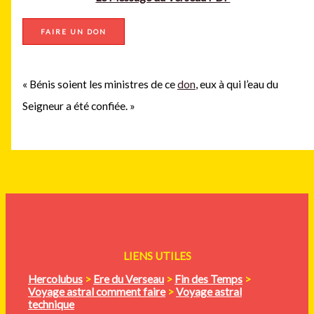
FAIRE UN DON
« Bénis soient les ministres de ce
don
, eux à qui l’eau du
Seigneur a été confiée. »
LIENS UTILES
Hercolubus
>
Ere du Verseau
>
Fin des Temps
>
Voyage astral comment faire
>
Voyage astral
technique