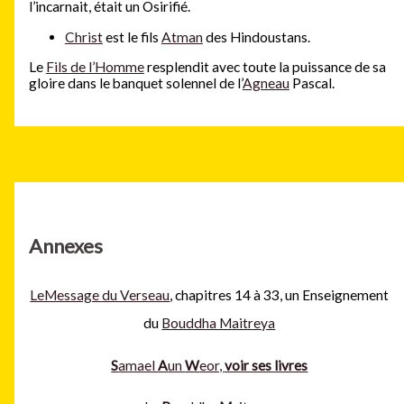
l’incarnait, était un Osirifié.
Christ
est le fils
Atman
des Hindoustans.
Le
Fils de l’Homme
resplendit avec toute la puissance de sa
gloire dans le banquet solennel de l’
Agneau
Pascal.
Annexes
LeMessage du Verseau
, chapitres 14 à 33, un Enseignement
du
Bouddha Maitreya
S
amael
A
un
W
eor,
voir ses livres