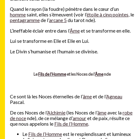
Quand le rayon (la foudre) pénètre dans le cœur d’un
homme
saint, elles s’émeuvent (voir l’
étoile à cinq pointes
, le
pentagramme
de l’
arcane 5
du tarot nde).
L’ineffable éclair entre dans l’
Âme
et se transforme en elle.
Lui se transforme en Elle et Elle en Lui.
Le Divin s’humanise et l’humain se divinise.
Le
Fils de l’Homme
et les Noces de l’
Âme
nde
Ce sont là les Noces éternelles de l’
âme
et de l’
Agneau
Pascal.
De ces Noces de l’
Alchimie
(les Noces de l’
âme
avec la
robe
de noce
nde), de ce mélange d’
amour
et de paix, résulte ce
que nous appelons le
Fils de l’Homme
.
Le
Fils de l’Homme
est le resplendissant et lumineux