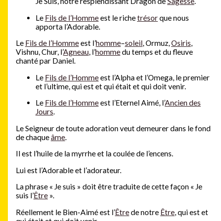
Je Suis, notre resplendissant Dragon de
Sagesse
.
Le
Fils de l’Homme
est le riche
trésor
que nous
apporta l’Adorable.
Le
Fils de l’Homme
est l’
homme
–
soleil
, Ormuz,
Osiris
,
Vishnu, Chur, l’
Agneau
, l’
homme
du temps et du fleuve
chanté par Daniel.
Le
Fils de l’Homme
est l’Alpha et l’Omega, le premier
et l’ultime, qui est et qui était et qui doit venir.
Le
Fils de l’Homme
est l’Eternel Aimé, l’
Ancien des
Jours
.
Le Seigneur de toute adoration veut demeurer dans le fond
de chaque
âme
.
Il est l’huile de la myrrhe et la coulée de l’encens.
Lui est l’Adorable et l’adorateur.
La phrase « Je suis » doit être traduite de cette façon « Je
suis l’
Être
».
Réellement le Bien-Aimé est l’
Être
de notre
Être
, qui est et
qui était et qui doit venir.