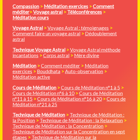
Compassion
>
Méditation
exercices
>
Comment
méditer
>
Voyage astral
>
Téléconférences
>
Méditation cours
Voyage Astral
>
Voyage Astral : témoignages
>
Comment faire un voyage astral
>
Dédoublement
astral
Technique Voyage Astral
>
Voyage Astral méthode
incantations
>
Corps astral
>
Mère divine
Méditation
>
Comment méditer
>
Méditation
exercices
>
Bouddhata
>
Auto-observation
>
Méditation active
Cours de Méditation
>
Cours de Méditation n°1 à 5
>
Cours de Méditation n°6 à 10
>
Cours de Méditation
n°11 à 15
>
Cours de Méditation n°16 à 20
>
Cours de
Méditation n°21 à 25
Technique de Méditation
>
Technique de Méditation :
la Position
>
Technique de Méditation : la Relaxation
>
Technique de Méditation : la Concentration
>
Technique de Méditation sur la Concentration en sept
étapes
>
Technique de Méditation sur la