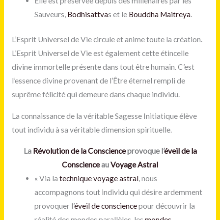
Elle est préservée depuis des millénaires par les
Sauveurs,
Bodhisattva
s et le
Bouddha Maitreya
.
L’Esprit Universel de Vie circule et anime toute la création.
L’Esprit Universel de Vie est également cette étincelle
divine immortelle présente dans tout être humain. C’est
l’essence divine provenant de l’Être éternel rempli de
suprême félicité qui demeure dans chaque individu.
La connaissance de la véritable Sagesse Initiatique élève
tout individu à sa véritable dimension spirituelle.
La
Révolution de la Conscience
provoque l’
éveil de la
Conscience
au
Voyage Astral
« Via la
technique voyage astral
, nous
accompagnons tout individu qui désire ardemment
provoquer l’
éveil de conscience
pour découvrir la
réalité des mondes parallèles, les
mondes