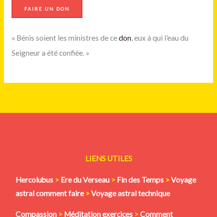
FAIRE UN DON
« Bénis soient les ministres de ce
don
, eux à qui l’eau du
Seigneur a été confiée. »
LIENS UTILES
Hercolubus
>
Ere du Verseau
>
Fin des Temps
>
Voyage
astral comment faire
>
Voyage astral technique
Compassion
>
Méditation
exercices
>
Comment