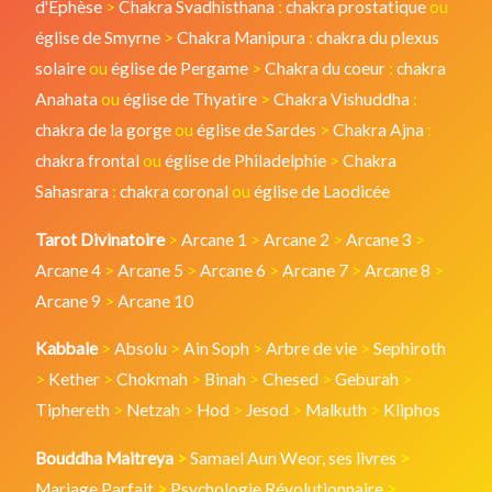
d'Ephèse
>
Chakra Svadhisthana
:
chakra prostatique
ou
église de Smyrne
>
Chakra Manipura
:
chakra du plexus
solaire
ou
église de Pergame
>
Chakra du coeur
:
chakra
Anahata
ou
église de Thyatire
>
Chakra Vishuddha
:
chakra de la gorge
ou
église de Sardes
>
Chakra Ajna
:
chakra frontal
ou
église de Philadelphie
>
Chakra
Sahasrara
:
chakra coronal
ou
église de Laodicée
Tarot Divinatoire
>
Arcane 1
>
Arcane 2
>
Arcane 3
>
Arcane 4
>
Arcane 5
>
Arcane 6
>
Arcane 7
>
Arcane 8
>
Arcane 9
>
Arcane 10
Kabbale
>
Absolu
>
Ain Soph
>
Arbre de vie
>
Sephiroth
>
Kether
>
Chokmah
>
Binah
>
Chesed
>
Geburah
>
Tiphereth
>
Netzah
>
Hod
>
Jesod
>
Malkuth
>
Kliphos
Bouddha Maitreya
>
Samael Aun Weor, ses livres
>
Mariage Parfait
>
Psychologie Révolutionnaire
>