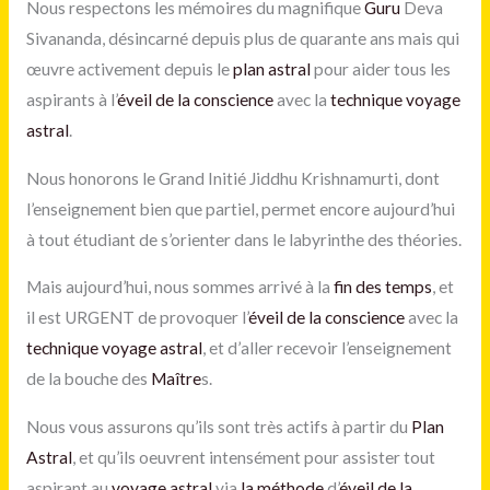
Nous respectons les mémoires du magnifique
Guru
Deva
Sivananda, désincarné depuis plus de quarante ans mais qui
œuvre activement depuis le
plan astral
pour aider tous les
aspirants à l’
éveil de la conscience
avec la
technique voyage
astral
.
Nous honorons le Grand Initié Jiddhu Krishnamurti, dont
l’enseignement bien que partiel, permet encore aujourd’hui
à tout étudiant de s’orienter dans le labyrinthe des théories.
Mais aujourd’hui, nous sommes arrivé à la
fin des temps
, et
il est URGENT de provoquer l’
éveil de la conscience
avec la
technique voyage astral
, et d’aller recevoir l’enseignement
de la bouche des
Maître
s.
Nous vous assurons qu’ils sont très actifs à partir du
Plan
Astral
, et qu’ils oeuvrent intensément pour assister tout
aspirant au
voyage astral
via
la méthode
d’
éveil de la