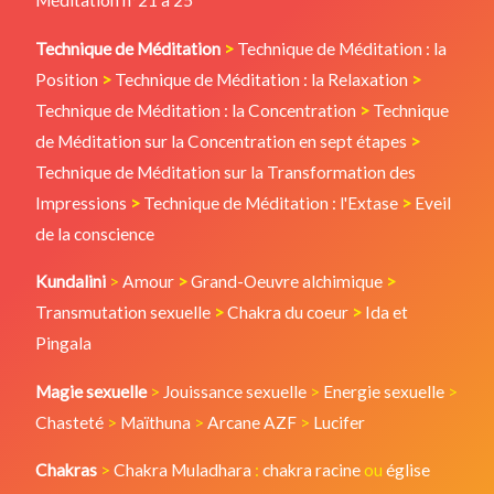
Méditation n°21 à 25
Technique de Méditation
>
Technique de Méditation : la
Position
>
Technique de Méditation : la Relaxation
>
Technique de Méditation : la Concentration
>
Technique
de Méditation sur la Concentration en sept étapes
>
Technique de Méditation sur la Transformation des
Impressions
>
Technique de Méditation : l'Extase
>
Eveil
de la conscience
Kundalini
>
Amour
>
Grand-Oeuvre alchimique
>
Transmutation sexuelle
>
Chakra du coeur
>
Ida et
Pingala
Magie sexuelle
>
Jouissance sexuelle
>
Energie sexuelle
>
Chasteté
>
Maïthuna
>
Arcane AZF
>
Lucifer
Chakras
>
Chakra Muladhara
:
chakra racine
ou
église