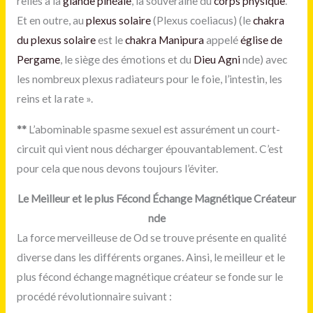
reliés à la
glande pinéale
, la souveraine du
corps physique
.
Et en outre, au
plexus solaire
(Plexus coeliacus) (le
chakra
du plexus solaire
est le
chakra Manipura
appelé
église de
Pergame
, le siège des émotions et du
Dieu Agni
nde) avec
les nombreux plexus radiateurs pour le foie, l’intestin, les
reins et la rate ».
**
L’abominable spasme sexuel est assurément un court-
circuit qui vient nous décharger épouvantablement. C’est
pour cela que nous devons toujours l’éviter.
Le Meilleur et le plus Fécond Échange Magnétique Créateur
nde
La force merveilleuse de Od se trouve présente en qualité
diverse dans les différents organes. Ainsi, le meilleur et le
plus fécond échange magnétique créateur se fonde sur le
procédé révolutionnaire suivant :