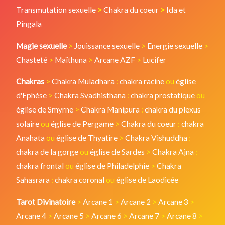
Transmutation sexuelle
>
Chakra du coeur
>
Ida et
Pingala
Magie sexuelle
>
Jouissance sexuelle
>
Energie sexuelle
>
Chasteté
>
Maïthuna
>
Arcane AZF
>
Lucifer
Chakras
>
Chakra Muladhara
:
chakra racine
ou
église
d'Ephèse
>
Chakra Svadhisthana
:
chakra prostatique
ou
église de Smyrne
>
Chakra Manipura
:
chakra du plexus
solaire
ou
église de Pergame
>
Chakra du coeur
:
chakra
Anahata
ou
église de Thyatire
>
Chakra Vishuddha
:
chakra de la gorge
ou
église de Sardes
>
Chakra Ajna
:
chakra frontal
ou
église de Philadelphie
>
Chakra
Sahasrara
:
chakra coronal
ou
église de Laodicée
Tarot Divinatoire
>
Arcane 1
>
Arcane 2
>
Arcane 3
>
Arcane 4
>
Arcane 5
>
Arcane 6
>
Arcane 7
>
Arcane 8
>