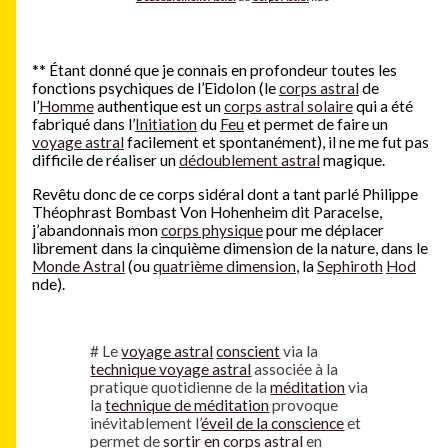
**
Étant donné que je connais en profondeur toutes les
fonctions psychiques de l’Eidolon (le
corps astral
de
l’
Homme
authentique est un
corps astral solaire
qui a été
fabriqué dans l’
Initiation
du
Feu
et permet de faire un
voyage astral
facilement et spontanément), il ne me fut pas
difficile de réaliser un
dédoublement astral
magique.
Revêtu donc de ce corps sidéral dont a tant parlé Philippe
Théophrast Bombast Von Hohenheim dit Paracelse,
j’abandonnais mon
corps physique
pour me déplacer
librement dans la cinquième dimension de la nature, dans le
Monde Astral
(ou
quatrième dimension
, la
Sephiroth
Hod
nde).
#
Le
voyage astral
conscient
via la
technique voyage astral
associée à la
pratique quotidienne de la
méditation
via
la
technique de méditation
provoque
inévitablement l’
éveil de la conscience
et
permet de
sortir en corps astral
en