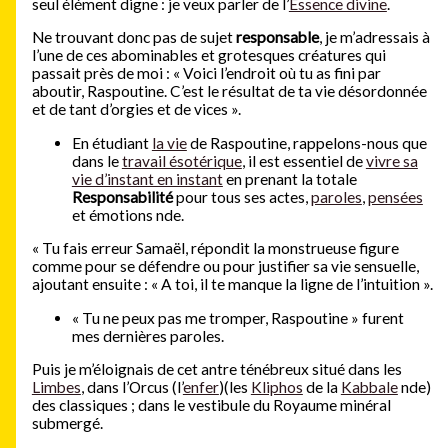
seul élément digne : je veux parler de l’
Essence divine
.
Ne trouvant donc pas de sujet
responsable
, je m’adressais à
l’une de ces abominables et grotesques créatures qui
passait près de moi : « Voici l’endroit où tu as fini par
aboutir, Raspoutine. C’est le résultat de ta vie désordonnée
et de tant d’orgies et de vices ».
En étudiant
la vie
de Raspoutine, rappelons-nous que
dans le
travail ésotérique
, il est essentiel de
vivre sa
vie d’instant en instant
en prenant la totale
Responsabilité
pour tous ses actes,
paroles
,
pensées
et émotions nde.
« Tu fais erreur Samaël, répondit la monstrueuse figure
comme pour se défendre ou pour justifier sa vie sensuelle,
ajoutant ensuite : « A toi, il te manque la ligne de l’intuition ».
« Tu ne peux pas me tromper, Raspoutine » furent
mes dernières paroles.
Puis je m’éloignais de cet antre ténébreux situé dans les
Limbes
, dans l’Orcus (l’
enfer
)(les
Kliphos
de la
Kabbale
nde)
des classiques ; dans le vestibule du Royaume minéral
submergé.