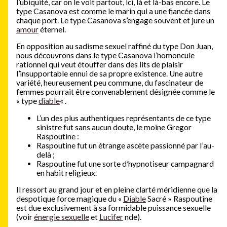
l’ubiquité, car on le voit partout, ici, là et là-bas encore. Le
type Casanova est comme le marin qui a une fiancée dans
chaque port. Le type Casanova s’engage souvent et jure un
amour
éternel.
En opposition au sadisme sexuel raffiné du type Don Juan,
nous découvrons dans le type Casanova l’homoncule
rationnel qui veut étouffer dans des lits de plaisir
l’insupportable ennui de sa propre existence. Une autre
variété, heureusement peu commune, du fascinateur de
femmes pourrait être convenablement désignée comme le
« type
diable
« .
L’un des plus authentiques représentants de ce type
sinistre fut sans aucun doute, le moine Gregor
Raspoutine :
Raspoutine fut un étrange ascète passionné par l’au-
delà ;
Raspoutine fut une sorte d’hypnotiseur campagnard
en habit religieux.
Il ressort au grand jour et en pleine clarté méridienne que la
despotique force magique du «
Diable
Sacré » Raspoutine
est due exclusivement à sa formidable puissance sexuelle
(voir
énergie sexuelle
et
Lucifer
nde).