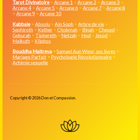
Tarot Divinatoire
>
Arcane 1
>
Arcane 2
>
Arcane 3
>
Arcane 4
>
Arcane 5
>
Arcane 6
>
Arcane 7
>
Arcane 8
>
Arcane 9
>
Arcane 10
Kabbale
>
Absolu
>
Ain Soph
>
Arbre de vie
>
Sephiroth
>
Kether
>
Chokmah
>
Binah
>
Chesed
>
Geburah
>
Tiphereth
>
Netzah
>
Hod
>
Jesod
>
Malkuth
>
Kliphos
Bouddha Maitreya
>
Samael Aun Weor, ses livres
>
Mariage Parfait
>
Psychologie Révolutionnaire
>
Achimie sexuelle
Copyright © 2026 Don et Compassion.