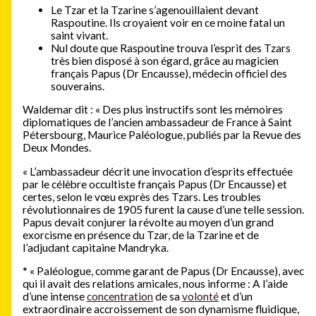
Le Tzar et la Tzarine s’agenouillaient devant
Raspoutine. Ils croyaient voir en ce moine fatal un
saint vivant.
Nul doute que Raspoutine trouva l’esprit des Tzars
très bien disposé à son égard, grâce au magicien
français Papus (Dr Encausse), médecin officiel des
souverains.
Waldemar dit : « Des plus instructifs sont les mémoires
diplomatiques de l’ancien ambassadeur de France à Saint
Pétersbourg, Maurice Paléologue, publiés par la Revue des
Deux Mondes.
« L’ambassadeur décrit une invocation d’esprits effectuée
par le célèbre occultiste français Papus (Dr Encausse) et
certes, selon le vœu exprès des Tzars. Les troubles
révolutionnaires de 1905 furent la cause d’une telle session.
Papus devait conjurer la révolte au moyen d’un grand
exorcisme en présence du Tzar, de la Tzarine et de
l’adjudant capitaine Mandryka.
*
« Paléologue, comme garant de Papus (Dr Encausse), avec
qui il avait des relations amicales, nous informe : A l’aide
d’une intense
concentration
de sa
volonté
et d’un
extraordinaire accroissement de son dynamisme fluidique,