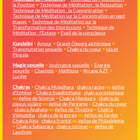
la Position
>
Technique de Méditation : la Relaxation
>
Technique de Méditation : la Concentration
>
Technique de Méditation sur la Concentration en sept
étapes
>
Technique de Méditation sur la
Transformation des Impressions
>
Technique de
Méditation : l'Extase
>
Eveil de la conscience
Kundalini
>
Amour
>
Grand-Oeuvre alchimique
>
Transmutation sexuelle
>
Chakra du coeur
>
Ida et
Pingala
Magie sexuelle
>
Jouissance sexuelle
>
Energie
sexuelle
>
Chasteté
>
Maïthuna
>
Arcane AZF
>
Lucifer
Chakras
>
Chakra Muladhara
:
chakra racine
ou
église
d'Ephèse
>
Chakra Svadhisthana
:
chakra prostatique
ou
église de Smyrne
>
Chakra Manipura
:
chakra du
plexus solaire
ou
église de Pergame
>
Chakra du coeur
:
chakra Anahata
ou
église de Thyatire
>
Chakra
Vishuddha
:
chakra de la gorge
ou
église de Sardes
>
Chakra Ajna
:
chakra frontal
ou
église de Philadelphie
>
Chakra Sahasrara
:
chakra coronal
ou
église de
Laodicée