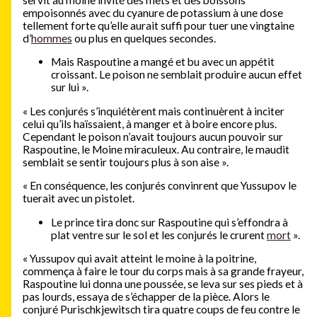
empoisonnés avec du cyanure de potassium à une dose
tellement forte qu’elle aurait suffi pour tuer une vingtaine
d’
hommes
ou plus en quelques secondes.
Mais Raspoutine a mangé et bu avec un appétit
croissant. Le poison ne semblait produire aucun effet
sur lui ».
« Les conjurés s’inquiétèrent mais continuèrent à inciter
celui qu’ils haïssaient, à manger et à boire encore plus.
Cependant le poison n’avait toujours aucun pouvoir sur
Raspoutine, le Moine miraculeux. Au contraire, le maudit
semblait se sentir toujours plus à son aise ».
« En conséquence, les conjurés convinrent que Yussupov le
tuerait avec un pistolet.
Le prince tira donc sur Raspoutine qui s’effondra à
plat ventre sur le sol et les conjurés le crurent
mort
».
« Yussupov qui avait atteint le moine à la poitrine,
commença à faire le tour du corps mais à sa grande frayeur,
Raspoutine lui donna une poussée, se leva sur ses pieds et à
pas lourds, essaya de s’échapper de la pièce. Alors le
conjuré Purischkjewitsch tira quatre coups de feu contre le