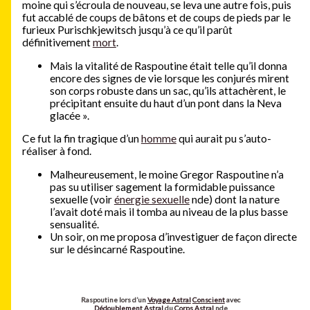
moine qui s’écroula de nouveau, se leva une autre fois, puis
fut accablé de coups de bâtons et de coups de pieds par le
furieux Purischkjewitsch jusqu’à ce qu’il parût
définitivement
mort
.
Mais la vitalité de Raspoutine était telle qu’il donna
encore des signes de vie lorsque les conjurés mirent
son corps robuste dans un sac, qu’ils attachèrent, le
précipitant ensuite du haut d’un pont dans la Neva
glacée ».
Ce fut la fin tragique d’un
homme
qui aurait pu s’auto-
réaliser à fond.
Malheureusement, le moine Gregor Raspoutine n’a
pas su utiliser sagement la formidable puissance
sexuelle (voir
énergie sexuelle
nde) dont la nature
l’avait doté mais il tomba au niveau de la plus basse
sensualité.
Un soir, on me proposa d’investiguer de façon directe
sur le désincarné Raspoutine.
Raspoutine lors d’un
Voyage Astral
Conscient
avec
Dédoublement Astral
du
Corps Astral
nde