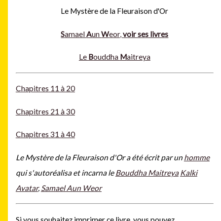
Le Mystère de la Fleuraison d'Or
S
amael
A
un
W
eor,
voir ses livres
Le
B
ouddha
M
aitreya
Chapitres 11 à 20
Chapitres 21 à 30
Chapitres 31 à 40
Le Mystère de la Fleuraison d'Or a été écrit par un
homme
qui s'autoréalisa et incarna le
Bouddha Maitreya
Kalki
Avatar
,
Samael Aun Weor
Si vous souhaitez imprimer ce livre, vous pouvez