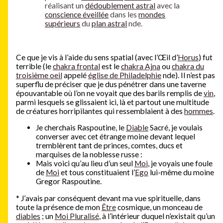
réalisant un
dédoublement astral
avec la
conscience éveillée
dans les
mondes
supérieurs
du
plan astral
nde.
Ce que je vis à l’aide du sens spatial (avec l’Œil d’
Horus
) fut
terrible (le
chakra frontal
est le
chakra Ajna
ou
chakra du
troisième oeil
appelé
église de Philadelphie
nde). Il n’est pas
superflu de préciser que je dus pénétrer dans une taverne
épouvantable où l’on ne voyait que des barils remplis de
vin
,
parmi lesquels se glissaient ici, là et partout une multitude
de créatures horripilantes qui ressemblaient à des
hommes
.
Je cherchais Raspoutine, le
Diable
Sacré, je voulais
converser avec cet étrange moine devant lequel
tremblèrent tant de princes, comtes, ducs et
marquises de la noblesse russe :
Mais voici qu’au lieu d’un seul
Moi
, je voyais une foule
de
Moi
et tous constituaient l’
Ego
lui-même du moine
Gregor Raspoutine.
*
J’avais par conséquent devant ma vue spirituelle, dans
toute la présence de mon
Être
cosmique, un monceau de
diables
; un
Moi Pluralisé
, à l’intérieur duquel n’existait qu’un