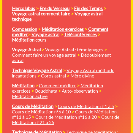
Hercolubus
>
Ere du Verseau
>
Fin des Temps
>
Voyage astral comment faire
>
Voyage astral
technique
Compassion
>
Méditation
exercices
>
Comment
méditer
>
Voyage astral
>
Téléconférences
>
Méditation cours
Voyage Astral
>
Voyage Astral : témoignages
>
Comment faire un voyage astral
>
Dédoublement
astral
Technique Voyage Astral
>
Voyage Astral méthode
incantations
>
Corps astral
>
Mère divine
Méditation
>
Comment méditer
>
Méditation
exercices
>
Bouddhata
>
Auto-observation
>
Méditation active
Cours de Méditation
>
Cours de Méditation n°1 à 5
>
Cours de Méditation n°6 à 10
>
Cours de Méditation
n°11 à 15
>
Cours de Méditation n°16 à 20
>
Cours de
Méditation n°21 à 25
Technique de Méditation
>
Technique de Méditation :