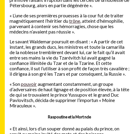
primitive faisant irruption dans les cercles de la noblesse de
Pétersbourg, alors en partie dégénérée ».
« L’une de ses premières prouesses à la cour fut de traiter
magnétiquement l’héritier du
trône
, atteint d’hémophilie,
parvenant à contenir ses hémorragies, chose que les
médecins n’avaient pas réussie ».
Le savant Waldemar poursuit en disant : « A partir de cet
instant, les grands ducs, les ministres et toute la camarilla
de la noblesse tremblèrent devant lui, car le fait qu’il avait
entre ses mains la vie du Tzarévitch lui avait gagné la
confiance illimitée du Tzar et de la Tzarine. Et cette
confiance, il sut l’utiliser à son profit de façon très cavalière ;
il dirigea à son gré les Tzars et par conséquent, la Russie ».
« Son
pouvoir
augmentant constamment, un groupe
d’adversaires de haut lignage et de position élevée, à la tête
de qui se trouvaient le prince Yussupov et le grand Duc
Pavlovitsch, décida de supprimer l’importun « Moine
Miraculeux ».
Raspoutine et la Mort nde
« Et ainsi, lors d’un souper donné au palais du prince, on
servit au moine invité des mets et des boissons