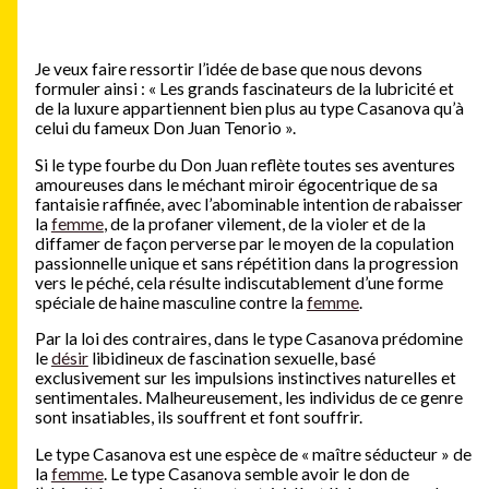
Je veux faire ressortir l’idée de base que nous devons
formuler ainsi : « Les grands fascinateurs de la lubricité et
de la luxure appartiennent bien plus au type Casanova qu’à
celui du fameux Don Juan Tenorio ».
Si le type fourbe du Don Juan reflète toutes ses aventures
amoureuses dans le méchant miroir égocentrique de sa
fantaisie raffinée, avec l’abominable intention de rabaisser
la
femme
, de la profaner vilement, de la violer et de la
diffamer de façon perverse par le moyen de la copulation
passionnelle unique et sans répétition dans la progression
vers le péché, cela résulte indiscutablement d’une forme
spéciale de haine masculine contre la
femme
.
Par la loi des contraires, dans le type Casanova prédomine
le
désir
libidineux de fascination sexuelle, basé
exclusivement sur les impulsions instinctives naturelles et
sentimentales. Malheureusement, les individus de ce genre
sont insatiables, ils souffrent et font souffrir.
Le type Casanova est une espèce de « maître séducteur » de
la
femme
. Le type Casanova semble avoir le don de