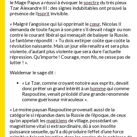
le Mage Papus a réussi à évoquer le
spectre
du très pieux
Tzar Alexandre III : des signes indubitables ont prouvé la
présence de l’
esprit
invisible.
« Malgré l’angoisse qui lui opprimait le
cœur
, Nicolas II
demanda de toute façon à son père s’il devait réagir ou non
contre le courant libéral qui menaçait de balayer la Russie.
Le fantôme répondit : « Tu dois extirper coûte que coûte la
révolution naissante. Mais un jour elle renaîtra et sera plus
violente, d’autant plus violente que sera dure l’actuelle
répression. Qu’importe ! Courage, mon fils, ne cesse pas de
lutter ! ».
Waldemar le sage dit :
« Le Tzar, comme croyant notoire aux esprits, devait
donc prêter un grand intérêt à un
homme
qui comme
Raspoutine, venait précédé d’une grande renommée
comme guérisseur miraculeux ».
« Le moine paysan Raspoutine provenait aussi de la
catégorie si répandue dans la Russie de l’époque, de ceux
qu’on appelait les
magiciens
de village, possédant un
magnétisme vital si extraordinaire, dû à son insolite
puissance sexuelle, qu’il a dû produire l’effet d’une force