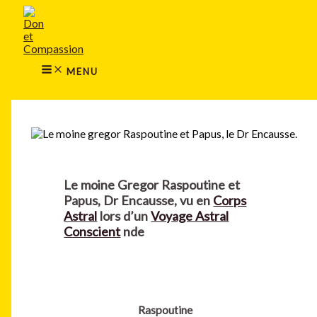
MAIN
Aller
MENU
au
contenu
MENU
Rechercher
Le moine Gregor Raspoutine et
Papus, Dr Encausse, vu en
Corps
Astral
lors d’un
Voyage Astral
Conscient
nde
Raspoutine