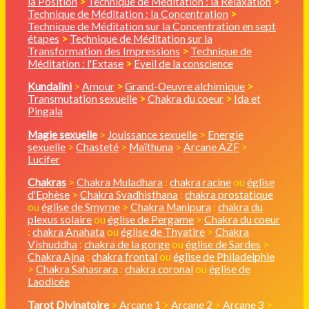
la Position
>
Technique de Méditation : la Relaxation
>
Technique de Méditation : la Concentration
>
Technique de Méditation sur la Concentration en sept
étapes
>
Technique de Méditation sur la
Transformation des Impressions
>
Technique de
Méditation : l'Extase
>
Eveil de la conscience
Kundalini
>
Amour
>
Grand-Oeuvre alchimique
>
Transmutation sexuelle
>
Chakra du coeur
>
Ida et
Pingala
Magie sexuelle
>
Jouissance sexuelle
>
Energie
sexuelle
>
Chasteté
>
Maïthuna
>
Arcane AZF
>
Lucifer
Chakras
>
Chakra Muladhara
:
chakra racine
ou
église
d'Ephèse
>
Chakra Svadhisthana
:
chakra prostatique
ou
église de Smyrne
>
Chakra Manipura
:
chakra du
plexus solaire
ou
église de Pergame
>
Chakra du coeur
:
chakra Anahata
ou
église de Thyatire
>
Chakra
Vishuddha
:
chakra de la gorge
ou
église de Sardes
>
Chakra Ajna
:
chakra frontal
ou
église de Philadelphie
>
Chakra Sahasrara
:
chakra coronal
ou
église de
Laodicée
Tarot Divinatoire
>
Arcane 1
>
Arcane 2
>
Arcane 3
>