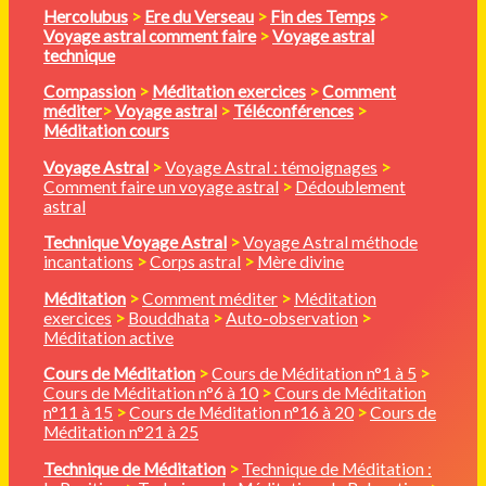
Hercolubus
>
Ere du Verseau
>
Fin des Temps
>
Voyage astral comment faire
>
Voyage astral
technique
Compassion
>
Méditation
exercices
>
Comment
méditer
>
Voyage astral
>
Téléconférences
>
Méditation cours
Voyage Astral
>
Voyage Astral : témoignages
>
Comment faire un voyage astral
>
Dédoublement
astral
Technique Voyage Astral
>
Voyage Astral méthode
incantations
>
Corps astral
>
Mère divine
Méditation
>
Comment méditer
>
Méditation
exercices
>
Bouddhata
>
Auto-observation
>
Méditation active
Cours de Méditation
>
Cours de Méditation n°1 à 5
>
Cours de Méditation n°6 à 10
>
Cours de Méditation
n°11 à 15
>
Cours de Méditation n°16 à 20
>
Cours de
Méditation n°21 à 25
Technique de Méditation
>
Technique de Méditation :