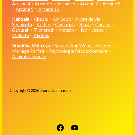
Arcane 4
>
Arcane 5
>
Arcane 6
>
Arcane 7
>
Arcane 8
>
Arcane 9
>
Arcane 10
Kabbale
>
Absolu
>
Ain Soph
>
Arbre de vie
>
Sephiroth
>
Kether
>
Chokmah
>
Binah
>
Chesed
>
Geburah
>
Tiphereth
>
Netzah
>
Hod
>
Jesod
>
Malkuth
>
Kliphos
Bouddha Maitreya
>
Samael Aun Weor, ses livres
>
Mariage Parfait
>
Psychologie Révolutionnaire
>
Achimie sexuelle
Copyright © 2026 Don et Compassion.