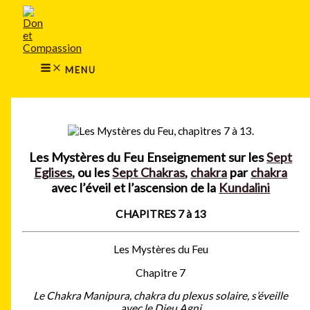
MAIN
Aller
MENU
au
contenu
MENU
Rechercher
Les Mystères du Feu
Enseignement sur les
Sept
Eglises
, ou les
Sept Chakras
,
chakra
par
chakra
avec l’éveil et l’ascension de la
Kundalini
CHAPITRES 7 à 13
Les Mystères du Feu
Chapitre 7
Le Chakra Manipura, chakra du plexus solaire, s’éveille
avec le Dieu Agni