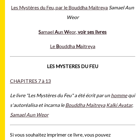
Les Mystères du Feu, par le Bouddha Maitreya
Samael Aun
Weor
S
amael
A
un
W
eor,
voir ses livres
Le
B
ouddha
M
aitreya
LES MYSTERES DU FEU
CHAPITRES 7 à 13
Le livre "Les Mystères du Feu" a été écrit par un
homme
qui
s'autoréalisa et incarna le
Bouddha Maitreya
Kalki Avatar
,
Samael Aun Weor
Si vous souhaitez imprimer ce livre, vous pouvez