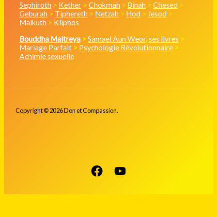
Sephiroth
>
Kether
>
Chokmah
>
Binah
>
Chesed
>
Geburah
>
Tiphereth
>
Netzah
>
Hod
>
Jesod
>
Malkuth
>
Kliphos
Bouddha Maitreya
>
Samael Aun Weor, ses livres
>
Mariage Parfait
>
Psychologie Révolutionnaire
>
Achimie sexuelle
Copyright © 2026 Don et Compassion.