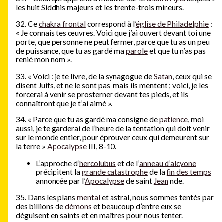
les huit Siddhis majeurs et les trente-trois mineurs.
32. Ce
chakra frontal
correspond à l’
église de Philadelphie
:
« Je connais tes œuvres. Voici que j’ai ouvert devant toi une
porte, que personne ne peut fermer, parce que tu as un peu
de puissance, que tu as gardé ma
parole
et que tu n’as pas
renié mon nom ».
33. « Voici : je te livre, de la synagogue de
Satan
, ceux qui se
disent Juifs, et ne le sont pas, mais ils mentent ; voici, je les
forcerai à venir se prosterner devant tes pieds, et ils
connaîtront que je t’ai aimé ».
34. « Parce que tu as gardé ma consigne de
patience
, moi
aussi, je te garderai de l’heure de la tentation qui doit venir
sur le monde entier, pour éprouver ceux qui demeurent sur
la terre »
Apocalypse
III, 8-10.
L’approche d’
hercolubus
et de l’
anneau d’alcyone
précipitent la
grande catastrophe
de la
fin des temps
annoncée par l’
Apocalypse
de saint
Jean
nde.
35. Dans les plans
mental
et astral, nous sommes tentés par
des billions de
démons
et beaucoup d’entre eux se
déguisent en saints et en maîtres pour nous tenter.