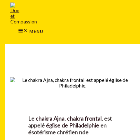
MAIN
Aller
MENU
au
contenu
MENU
Rechercher
Le
chakra Ajna
,
chakra frontal
, est
appelé
église de Philadelphie
en
ésotérisme chrétien nde