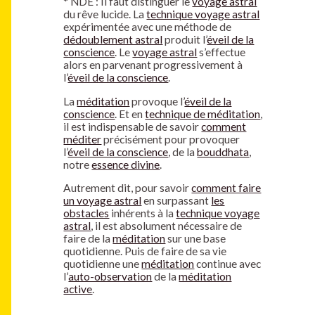
*
NDE : Il faut distinguer le
voyage astral
du rêve lucide. La
technique voyage astral
expérimentée avec une méthode de
dédoublement astral
produit l’
éveil de la
conscience
. Le
voyage astral
s’effectue
alors en parvenant progressivement à
l’
éveil de la conscience
.
La
méditation
provoque l’
éveil de la
conscience
. Et en
technique de méditation
,
il est indispensable de savoir
comment
méditer
précisément pour provoquer
l’
éveil de la conscience
, de la
bouddhata
,
notre
essence divine
.
Autrement dit, pour savoir
comment faire
un voyage astral
en surpassant
les
obstacles
inhérents à la
technique voyage
astral
, il est absolument nécessaire de
faire de la
méditation
sur une base
quotidienne. Puis de faire de sa vie
quotidienne une
méditation
continue avec
l’
auto-observation
de la
méditation
active
.