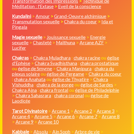
Transformation des Impressions
>
Technique de
Méditation : l'Extase
>
Eveil de la conscience
Kundalini
>
Amour
>
Grand-Oeuvre alchimique
>
Transmutation sexuelle
>
Chakra du coeur
>
Ida et
Pingala
Magie sexuelle
>
Jouissance sexuelle
>
Energie
sexuelle
>
Chasteté
>
Maïthuna
>
Arcane AZF
>
Lucifer
Chakras
>
Chakra Muladhara
:
chakra racine
ou
église
d'Ephèse
>
Chakra Svadhisthana
:
chakra prostatique
ou
église de Smyrne
>
Chakra Manipura
:
chakra du
plexus solaire
ou
église de Pergame
>
Chakra du coeur
:
chakra Anahata
ou
église de Thyatire
>
Chakra
Vishuddha
:
chakra de la gorge
ou
église de Sardes
>
Chakra Ajna
:
chakra frontal
ou
église de Philadelphie
>
Chakra Sahasrara
:
chakra coronal
ou
église de
Laodicée
Tarot Divinatoire
>
Arcane 1
>
Arcane 2
>
Arcane 3
>
Arcane 4
>
Arcane 5
>
Arcane 6
>
Arcane 7
>
Arcane 8
>
Arcane 9
>
Arcane 10
Kabbale
>
Absolu
>
Ain Soph
>
Arbre de vie
>