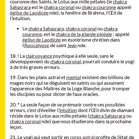
couronne des Saints, le Lotus aux mille pétales (le
chakra
Sahasrara
est le
chakra coronal
ou
chakra couronne
appelé
église de Laodicée
nde), la fenêtre de Brahma, l’Œil de
l’intuition.
Le
chakra Sahasrara
,
chakra coronal
ou
chakra
couronne
, est le
chakra de la glande pinéale
; appelé
église de Laodicée
en ésotérisme chrétien dans
l’
Apocalypse
de saint
Jean
nde.
18.
!
La
clairvoyance
psychique à elle seule, sans le
développement du
chakra coronal
, pourrait conduire le yogi
à de très graves erreurs.
19. Dans les plans astral et
mental
existent des billions de
mages noirs qui se déguisent en saints ou qui assument
l’apparence des Maîtres de la Loge Blanche, pour tromper
les disciples ou pour dicter de faux oracles.
20.
*
La seule façon de se prémunir contre ces possibles
erreurs, c’est d’éveiller l’
intuition
dont l’Œil divin de diamant
réside dans le Lotus aux mille pétales (
chakra Sahasrara
ou
chakra coronal
nde) que nous étudierons dans la prochaine
leçon.
21. Le yogi qui veut sortir en
corps astral
profite de l’état de