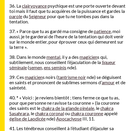
36. La
clairvoyance
psychique est une porte ouverte devant
toi mais il faut que tu acquières de la puissance et gardes la
parole
du
Seigneur
pour que tu ne tombes pas dans la
tentation.
37. « Parce que tu as gardé ma consigne de
patience
, moi
aussi, je te garderai de l’heure de la tentation qui doit venir
sur le monde entier, pour éprouver ceux qui demeurent sur
la terre ».
38. Dans le monde
mental
, il y a des
magicien
s qui,
subtilement, nous conseillent l’éjaculation de la
liqueur
séminale
(
semen
,
ens seminis
nde).
39. Ces
magicien
s noirs (
tantrisme noir
nde) se déguisent
en saints et prononcent de sublimes sermons d’
amour
et de
sainteté.
40.
*
« Voici : je reviens bientôt ; tiens ferme ce que tu as,
pour que personne ne ravisse ta couronne » (la couronne
des saints est le
chakra de la glande pinéale
, le
chakra
Sasahrara
, le
chakra coronal
ou
chakra couronne
appelé
église de Laodicée
nde)
Apocaclypse
III, 11.
41. Les ténébreux conseillent à l’étudiant d’éjaculer sa