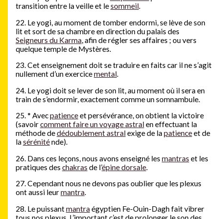
transition entre la veille et le
sommeil
.
22. Le yogi, au moment de tomber endormi, se lève de son
lit et sort de sa chambre en direction du palais des
Seigneurs du Karma
, afin de régler ses affaires ; ou vers
quelque temple de Mystères.
23. Cet enseignement doit se traduire en faits car il ne s’agit
nullement d’un exercice
mental
.
24. Le yogi doit se lever de son lit, au moment où il sera en
train de s’endormir, exactement comme un somnambule.
25.
*
Avec
patience
et persévérance, on obtient la victoire
(savoir
comment faire un voyage astral
en effectuant la
méthode de
dédoublement astral
exige de la
patience
et de
la
sérénité
nde).
26. Dans ces leçons, nous avons enseigné les
mantras
et les
pratiques des
chakras
de l’
épine dorsale
.
27. Cependant nous ne devons pas oublier que les plexus
ont aussi leur
mantra
.
28. Le puissant
mantra
égyptien Fe-Ouin-Dagh fait vibrer
tous nos plexus. L’important c’est de prolonger le son des