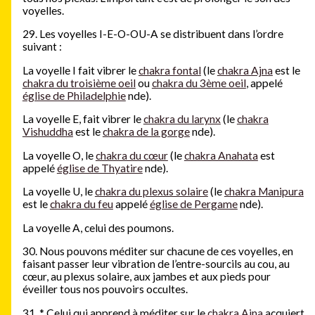
voyelles.
29. Les voyelles I-E-O-OU-A se distribuent dans l’ordre
suivant :
La voyelle I fait vibrer le
chakra fontal
(le
chakra Ajna
est le
chakra du troisième oeil
ou
chakra du 3ème oeil
, appelé
église de Philadelphie
nde).
La voyelle E, fait vibrer le
chakra du larynx
(le
chakra
Vishuddha
est le
chakra de la gorge
nde).
La voyelle O, le
chakra du cœur
(le
chakra Anahata
est
appelé
église de Thyatire
nde).
La voyelle U, le
chakra du plexus solaire
(le
chakra Manipura
est le
chakra du feu
appelé
église de Pergame
nde).
La voyelle A, celui des poumons.
30. Nous pouvons méditer sur chacune de ces voyelles, en
faisant passer leur vibration de l’entre-sourcils au cou, au
cœur, au plexus solaire, aux jambes et aux pieds pour
éveiller tous nos pouvoirs occultes.
31.
*
Celui qui apprend à méditer sur le
chakra Ajna
acquiert