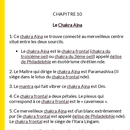
CHAPITRE 10
Le
Chakra Ajna
1. Ce
chakra Ajna
se trouve connecté au merveilleux centre
situé entre les deux sourcils.
Le
chakra Ajna
est le
chakra frontal
(
chakra du
troisième oeil
ou
chakra du 3ème oeil
) appelé
église
de Philadelphie
en ésotérisme chrétien nde.
2. Le Maître qui dirige le
chakra Ajna
est Paramashiva (Il
siège dans le lotus du
chakra frontal
nde).
3. Le
mantra
qui fait vibrer ce
chakra Ajna
est Om.
4. Ce
chakra frontal
a deux pétales. Le plexus qui
correspond à ce
chakra frontal
est le « caverneux ».
5. Ce merveilleux
chakra Ajna
est d’un blanc extrêmement
pur (le
chakra frontal
est appelé
église de Philadelphie
nde).
Le
chakra frontal
est le siège de l’Itara Lingam.