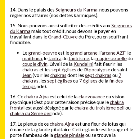
14. Dans le palais des
Seigneurs du Karma
, nous pouvons
régler nos affaires (nos dettes karmiques).
15. Nous pouvons aussi solliciter des crédits aux
Seigneurs
du Karma
mais tout crédit, nous devons le payer en
travaillant dans le
Grand-Œuvre
du Père, ou en souffrant
l’indicible.
Le
grand-oeuvre
est le
grand arcane
, l’
arcane AZF
, le
maithuna
, le
tantra
du
tantrisme
, la
magie sexuelle
du
couple divin
. L’éveil de la
Kundalini
fait fleurir les
chakras
et les
sept églises
de l’
Apocalypse
de saint
Jean
(voir les
chakras
dont les
sept chakras
ou
7
chakras
, les
sept églises
ou
7 églises
de la
fin des
temps
nde).
16. Ce
chakra Ajna
est celui de la
clairvoyance
ou vision
psychique (c’est pour cette raison précise que le
chakra
frontal
est aussi désigné par le
chakra du troisième oeil
ou
chakra du 3ème oeil
nde).
17. Le plexus de ce
chakra Ajna
est une fleur de lotus qui
émane de la glande pituitaire. Cette glande est le page et le
porte flambeau de la
glande pinéale
où se trouve la