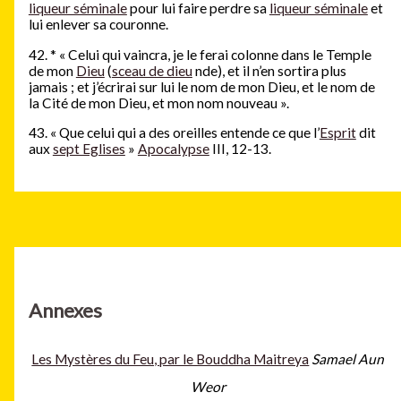
liqueur séminale
pour lui faire perdre sa
liqueur séminale
et
lui enlever sa couronne.
42.
*
« Celui qui vaincra, je le ferai colonne dans le Temple
de mon
Dieu
(
sceau de dieu
nde), et il n’en sortira plus
jamais ; et j’écrirai sur lui le nom de mon Dieu, et le nom de
la Cité de mon Dieu, et mon nom nouveau ».
43. « Que celui qui a des oreilles entende ce que l’
Esprit
dit
aux
sept Eglises
»
Apocalypse
III, 12-13.
Annexes
Les Mystères du Feu, par le Bouddha Maitreya
Samael Aun
Weor