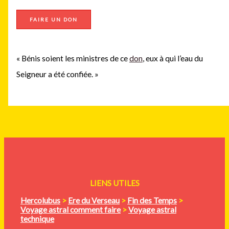
FAIRE UN DON
« Bénis soient les ministres de ce
don
, eux à qui l’eau du
Seigneur a été confiée. »
LIENS UTILES
Hercolubus
>
Ere du Verseau
>
Fin des Temps
>
Voyage astral comment faire
>
Voyage astral
technique