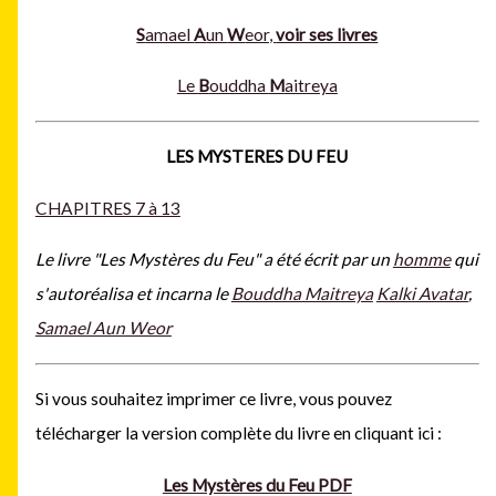
S
amael
A
un
W
eor,
voir ses livres
Le
B
ouddha
M
aitreya
LES MYSTERES DU FEU
CHAPITRES 7 à 13
Le livre "Les Mystères du Feu" a été écrit par un
homme
qui
s'autoréalisa et incarna le
Bouddha Maitreya
Kalki Avatar
,
Samael Aun Weor
Si vous souhaitez imprimer ce livre, vous pouvez
télécharger la version complète du livre en cliquant ici :
Les Mystères du Feu PDF