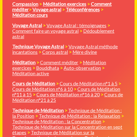
Compassion
>
Méditation
exercices
>
Comment
méditer
>
Voyage astral
>
Téléconférences
>
Méditation cours
Voyage Astral
>
Voyage Astral : témoignages
>
Comment faire un voyage astral
>
Dédoublement
astral
Technique Voyage Astral
>
Voyage Astral méthode
incantations
>
Corps astral
>
Mère divine
Méditation
>
Comment méditer
>
Méditation
exercices
>
Bouddhata
>
Auto-observation
>
Méditation active
Cours de Méditation
>
Cours de Méditation n°1 à 5
>
Cours de Méditation n°6 à 10
>
Cours de Méditation
n°11 à 15
>
Cours de Méditation n°16 à 20
>
Cours de
Méditation n°21 à 25
Technique de Méditation
>
Technique de Méditation :
la Position
>
Technique de Méditation : la Relaxation
>
Technique de Méditation : la Concentration
>
Technique de Méditation sur la Concentration en sept
étapes
>
Technique de Méditation sur la