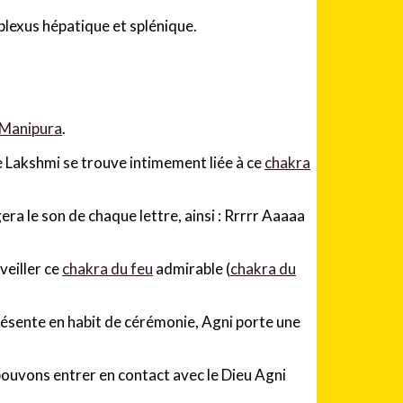
es plexus hépatique et splénique.
 Manipura
.
e Lakshmi se trouve intimement liée à ce
chakra
gera le son de chaque lettre, ainsi : Rrrrr Aaaaa
veiller ce
chakra du feu
admirable (
chakra du
présente en habit de cérémonie, Agni porte une
pouvons entrer en contact avec le Dieu Agni