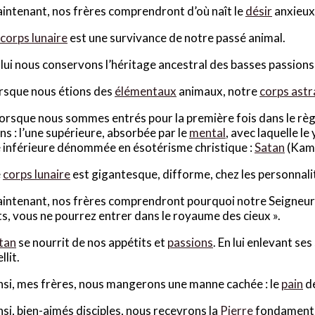
intenant, nos frères comprendront d’où naît le
désir
anxieux 
corps lunaire
est une survivance de notre passé animal.
 lui nous conservons l’héritage ancestral des basses passions
rsque nous étions des
élémentaux
animaux, notre
corps astr
orsque nous sommes entrés pour la première fois dans le rè
ns : l’une supérieure, absorbée par le
mental
, avec laquelle l
e inférieure dénommée en ésotérisme christique :
Satan
(Kama
e
corps lunaire
est gigantesque, difforme, chez les personnali
intenant, nos frères comprendront pourquoi notre Seigneur
s, vous ne pourrez entrer dans le royaume des cieux ».
tan
se nourrit de nos appétits et
passions
. En lui enlevant se
llit.
nsi, mes frères, nous mangerons une manne cachée : le
pain
de
nsi, bien-aimés disciples, nous recevrons la
Pierre
fondamental