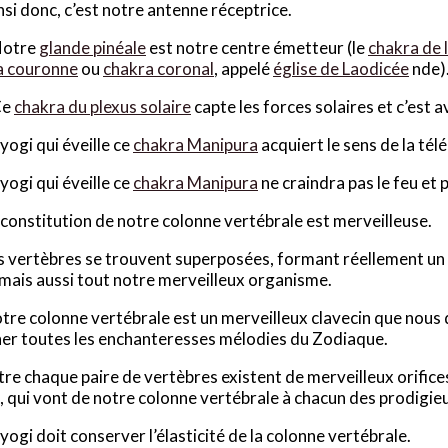
nsi donc, c’est notre antenne réceptrice.
otre
glande pinéale
est notre centre émetteur (le
chakra de 
a couronne
ou
chakra coronal
, appelé
église de Laodicée
nde)
Ce
chakra du plexus solaire
capte les forces solaires et c’est av
 yogi qui éveille ce
chakra Manipura
acquiert le sens de la tél
 yogi qui éveille ce
chakra Manipura
ne craindra pas le feu et
 constitution de notre colonne vertébrale est merveilleuse.
s vertèbres se trouvent superposées, formant réellement un 
mais aussi tout notre merveilleux organisme.
tre colonne vertébrale est un merveilleux clavecin que nous 
er toutes les enchanteresses mélodies du Zodiaque.
tre chaque paire de vertèbres existent de merveilleux orifice
e, qui vont de notre colonne vertébrale à chacun des prodigi
 yogi doit conserver l’élasticité de la colonne vertébrale.