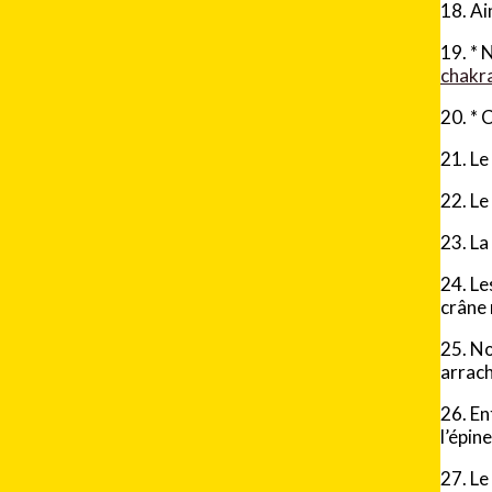
18. Ai
19.
*
N
chakr
20.
*
21. Le
22. Le
23. La
24. Le
crâne 
25. No
arrach
26. En
l’épin
27. Le