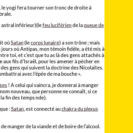
 le yogi fera tourner son tronc de droite à
brale.
, astral inférieur)(le
feu luciférien
de la
queue de
oit où
Satan
(le
corps lunaire
) a son trône ; mais
 jours où Antipas, mon témoin fidèle, a été mis à
tre toi, et c’est que tu as là des gens attachés à
 aux fils d’Israël, pour les amener à pécher en
 des gens qui suivent la doctrine des Nicolaïtes.
 combattrai avec l’épée de ma bouche ».
ises
! A celui qui vaincra, je donnerai à manger
nom nouveau, que personne ne connaît, si ce
la fin des temps nde).
ique :
Satan
, est connecté au
chakra du plexus
de manger de la viande et de boire de l’alcool.