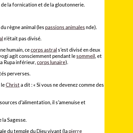
de la fornication et de la gloutonnerie.
 du règne animal (les
passions animales
nde).
al
n’était pas divisé.
gne humain, ce
corps astral
s’est divisé en deux
e yogi agit consciemment pendant le
sommeil
, et
 Rupa inférieur,
corps lunaire
).
tés perverses.
 le
Christ
a dit : « Si vous ne devenez comme des
s sources d’alimentation, il s’amenuise et
 la Sagesse.
e du temple du Dieu vivant (la
pierre