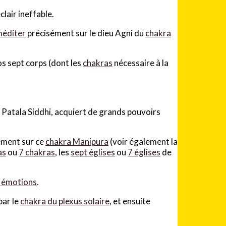
lair ineffable.
éditer
précisément sur le dieu Agni du
chakra
os sept corps (dont les
chakras
nécessaire à la
 Patala Siddhi, acquiert de grands pouvoirs
ément sur ce
chakra Manipura
(voir également la
as
ou
7 chakras
, les
sept églises
ou
7 églises
de
 émotions
.
par le
chakra du plexus solaire
, et ensuite