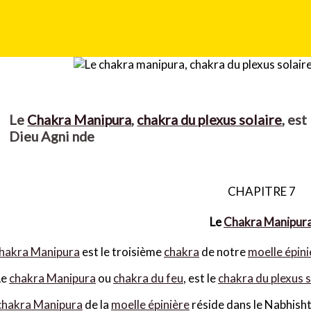
Le
Chakra Manipura
,
chakra du plexus solaire
, est
Dieu Agni nde
CHAPITRE 7
Le
Chakra Manipur
hakra Manipura
est le troisième
chakra
de notre
moelle épini
Le
chakra Manipura
ou
chakra du feu
, est le
chakra du plexus s
chakra Manipura
de la
moelle épinière
réside dans le Nabhisht