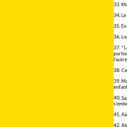
33. Ma
34. Le
35. En
36. Lo
37.
*
L
portio
l’autr
38. C
39. Ma
enfant
40.
Sa
s’embe
41. Ai
42. Ai