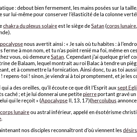
atique : debout bien fermement, les mains posées sur la taille,
 sur lui-même pour conserver l’élasticité de la colonne verté
e
chakra du plexus solaire
est le siège de
Satan
(
corps lunaire
nde).
pocalypse
nous avertit ainsi : « Je sais où tu habites : à l’endr
ns ferme à mon nom, et tu n’as point renié ma foi, même en ces
chez vous, où demeure
Satan
. Cependant j’ai quelque grief con
trine de Balaam, lequel montrait au roi Balac à tendre un piège
nt, et à commettre la fornication. Ainsi donc, tu as toi aussi
 ! repens-toi ! sinon, je viendrai à toi promptement, et je les
i qui a des oreilles, qu’il écoute ce que dit l’Esprit aux
sept Egl
s caché ; et je lui donnerai une petite
pierre
portant gravé un 
elui qui le reçoit » (
Apocalypse
II, 13, 17)(
hercolubus
annonce 
corps lunaire
ou astral inférieur, appelé en ésotérisme christ
e
.
intenant nos disciples reconnaîtront d’où viennent les
désirs