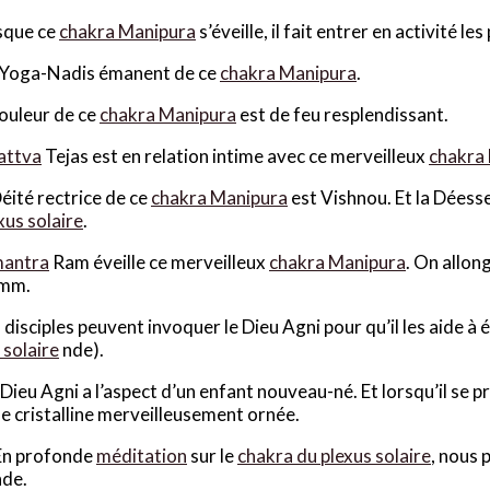
sque ce
chakra Manipura
s’éveille, il fait entrer en activité l
x Yoga-Nadis émanent de ce
chakra Manipura
.
couleur de ce
chakra Manipura
est de feu resplendissant.
attva
Tejas est en relation intime avec ce merveilleux
chakra
Déité rectrice de ce
chakra Manipura
est Vishnou. Et la Déess
xus solaire
.
antra
Ram éveille ce merveilleux
chakra Manipura
. On allon
mm.
 disciples peuvent invoquer le Dieu Agni pour qu’il les aide à é
 solaire
nde).
 Dieu Agni a l’aspect d’un enfant nouveau-né. Et lorsqu’il se 
e cristalline merveilleusement ornée.
En profonde
méditation
sur le
chakra du plexus solaire
, nous 
nde.