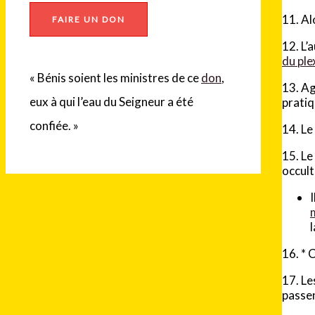
11. Al
FAIRE UN DON
12. L’
du ple
« Bénis soient les ministres de ce
don
,
13. Ag
eux à qui l’eau du Seigneur a été
pratiq
confiée. »
14. Le
15. Le
occult
16.
*
17. Le
passen