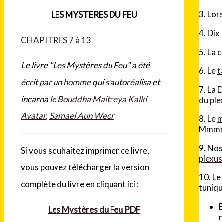
3. Lor
LES MYSTERES DU FEU
4. Di
CHAPITRES 7 à 13
5. La 
Le livre "Les Mystères du Feu" a été
6. Le
t
écrit par un
homme
qui s'autoréalisa et
7. La 
incarna le
Bouddha Maitreya
Kalki
du ple
Avatar
,
Samael Aun Weor
8. Le
m
Mmm
9. Nos
Si vous souhaitez imprimer ce livre,
plexus
vous pouvez télécharger la version
10. Le
complète du livre en cliquant ici :
tuniqu
Les Mystères du Feu PDF