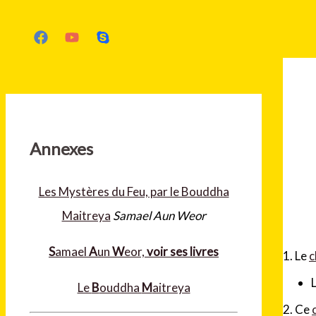
Rechercher
Annexes
Les Mystères du Feu, par le Bouddha
Maitreya
Samael Aun Weor
S
amael
A
un
W
eor,
voir ses livres
1. Le
c
Le
B
ouddha
M
aitreya
2. Ce