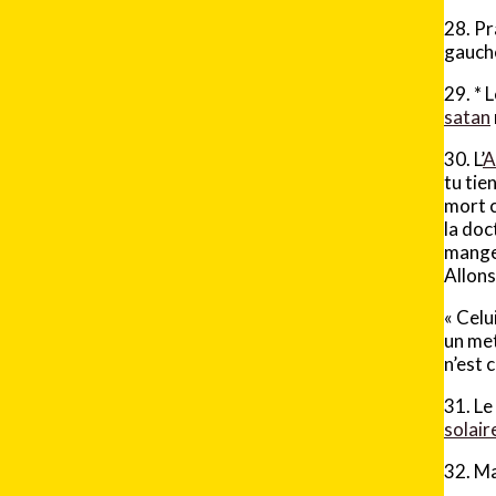
28. Pr
gauche
29.
*
L
satan
30. L’
A
tu tie
mort 
la doc
mangea
Allons
« Celu
un met
n’est c
31. Le
solair
32. Ma