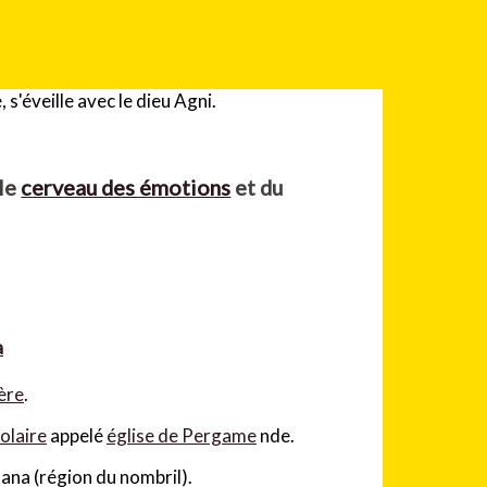
 le
cerveau des émotions
et du
a
ère
.
olaire
appelé
église de Pergame
nde.
ana (région du nombril).