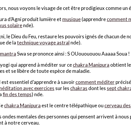
ors, nous voyons le visage de cet être prodigieux comme un éc
aura d’Agni produit lumière et
musique
(apprendre
comment m
xus solaire
nde).
ni, le Dieu du Feu, restaure les pouvoirs ignés de chacun de n
ue de la
technique voyage astral
nde).
mantra
Swa se prononce ainsi : S OUouououou Aaaaa Soua !
 yogi qui apprend à méditer sur ce
chakra Manipura
obtient le
es et se libère de toute espèce de maladie.
Il est essentiel d’apprendre à savoir
comment méditer
précis
méditation avec exercices
sur les
chakras
dont les
sept chakr
la
fin des temps
) nde.
Ce
chakra Manipura
est le centre télépathique ou
cerveau des
s ondes mentales des personnes qui pensent arrivent à nous 
t à notre cerveau.