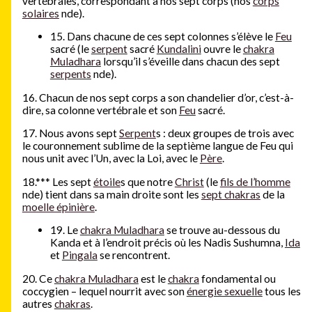
vertébrales, correspondant à nos sept corps (nos
corps
solaires
nde).
15. Dans chacune de ces sept colonnes s’élève le
Feu
sacré (le
serpent
sacré
Kundalini
ouvre le
chakra
Muladhara
lorsqu’il s’éveille dans chacun des sept
serpents
nde).
16. Chacun de nos sept corps a son chandelier d’or, c’est-à-
dire, sa colonne vertébrale et son
Feu
sacré.
17. Nous avons sept
Serpent
s : deux groupes de trois avec
le couronnement sublime de la septième langue de Feu qui
nous unit avec l’Un, avec la Loi, avec le
Père
.
18.
*
*
*
Les sept
étoile
s que notre
Christ
(le
fils de l’homme
nde) tient dans sa main droite sont les
sept chakras
de la
moelle épinière
.
19. Le
chakra Muladhara
se trouve au-dessous du
Kanda et à l’endroit précis où les Nadis Sushumna,
Ida
et
Pingala
se rencontrent.
20. Ce
chakra Muladhara
est le
chakra
fondamental ou
coccygien – lequel nourrit avec son
énergie sexuelle
tous les
autres
chakras
.