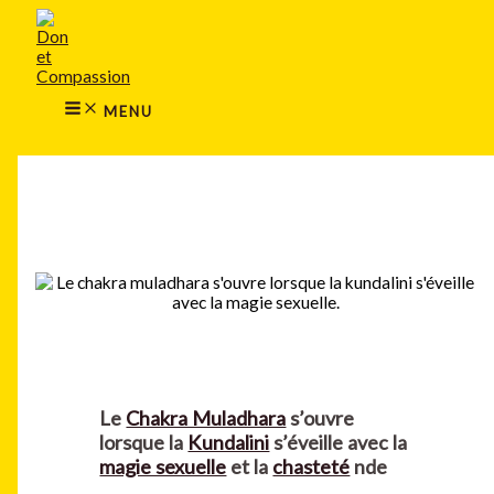
MAIN
Aller
MENU
au
contenu
MENU
Rechercher
Le
Chakra Muladhara
s’ouvre
lorsque la
Kundalini
s’éveille avec la
magie sexuelle
et la
chasteté
nde