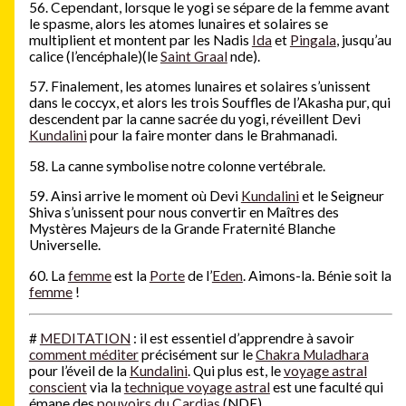
56. Cependant, lorsque le yogi se sépare de la femme avant
le spasme, alors les atomes lunaires et solaires se
multiplient et montent par les Nadis
Ida
et
Pingala
, jusqu’au
calice (l’encéphale)(le
Saint Graal
nde).
57. Finalement, les atomes lunaires et solaires s’unissent
dans le coccyx, et alors les trois Souffles de l’Akasha pur, qui
descendent par la canne sacrée du yogi, réveillent Devi
Kundalini
pour la faire monter dans le Brahmanadi.
58. La canne symbolise notre colonne vertébrale.
59. Ainsi arrive le moment où Devi
Kundalini
et le Seigneur
Shiva s’unissent pour nous convertir en Maîtres des
Mystères Majeurs de la Grande Fraternité Blanche
Universelle.
60. La
femme
est la
Porte
de l’
Eden
. Aimons-la. Bénie soit la
femme
!
#
MEDITATION
: il est essentiel d’apprendre à savoir
comment méditer
précisément sur le
Chakra Muladhara
pour l’éveil de la
Kundalini
. Qui plus est, le
voyage astral
conscient
via la
technique voyage astral
est une faculté qui
émane des
pouvoirs du Cardias
(NDE).