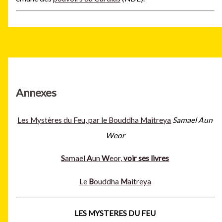
Annexes
Les Mystères du Feu, par le Bouddha Maitreya
Samael Aun
Weor
S
amael
A
un
W
eor,
voir ses livres
Le
B
ouddha
M
aitreya
LES MYSTERES DU FEU