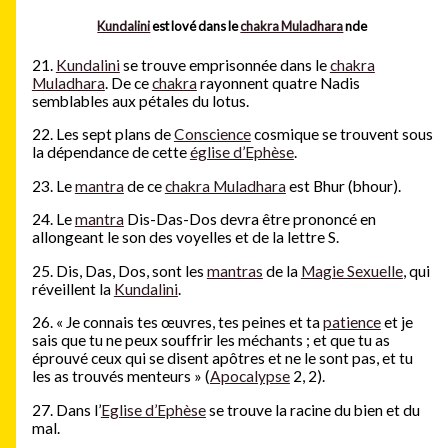
Kundalini
est lové dans le
chakra Muladhara
nde
21.
Kundalini
se trouve emprisonnée dans le
chakra
Muladhara
. De ce
chakra
rayonnent quatre Nadis
semblables aux pétales du lotus.
22. Les sept plans de
Conscience
cosmique se trouvent sous
la dépendance de cette
église d’Ephèse
.
23. Le
mantra
de ce
chakra Muladhara
est Bhur (bhour).
24. Le
mantra
Dis-Das-Dos devra être prononcé en
allongeant le son des voyelles et de la lettre S.
25. Dis, Das, Dos, sont les
mantras
de la
Magie Sexuelle
, qui
réveillent la
Kundalini
.
26. « Je connais tes œuvres, tes peines et ta
patience
et je
sais que tu ne peux souffrir les méchants ; et que tu as
éprouvé ceux qui se disent apôtres et ne le sont pas, et tu
les as trouvés menteurs » (
Apocalypse
2, 2).
27. Dans l’
Eglise d’Ephèse
se trouve la racine du bien et du
mal.