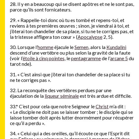
28. Il y en a beaucoup qui se disent apôtres et ne le sont pas,
parce qu’ils sont fornicateurs.
29. « Rappelle-toi donc où tu es tombé et repens-toi, et
reviens à tes premières œuvres ; sinon, je viendrai à toi, et
j’ôterai ton chandelier de sa place, si tu ne te corriges pas, et
la tristesse affligera ton cœur » (
Apocalypse
2, 5).
30. Lorsque l’
homme
éjacule le
Semen
, alors la
Kundalini
descend d’une vertèbre ou plus selon la gravité de la faute
(voir l’
étoile à cinq pointes
, le
pentagramme
de l’
arcane 5
du
tarot nde).
31. « C’est ainsi que j’ôterai ton chandelier de sa place si tu
ne te corriges pas ».
32. La reconquête des vertèbres perdues par une
éjaculation de la
liqueur séminale
est très ardue et difficile.
33.
*
C’est pour cela que notre Seigneur le
Christ
m’a dit :
« Le disciple ne doit pas se laisser tomber ; le disciple qui se
laisse tomber doit après lutter énormément pour récupérer
ce qu’il a perdu ».
34. « Celui qui a des oreilles, qu’il écoute ce que l’Esprit dit