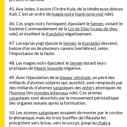
45. Aux Indes, il existe l’Ordre Kula, de la ténébreuse déesse
Kali. C’est un ordre de
magie noire
(
tantrisme noir
nde).
46. Ces yogis noirs forniquent, éjaculant le
Semen
, violant le
Sixième Commandement de la
Loi de Dieu
(
sceau de dieu
nde), et éveillent la
Kundalini
négativement.
47. Lorsqu’un yogi éjacule le
Semen
, la
Kundalini
descend,
baisse d’un ou de plusieurs canons (vertèbres), selon
l’importance de la faute.
48. Les mages noirs éjaculent le
Semen
durant leurs
pratiques de
Magie Sexuelle
négative.
49. Avec l’éjaculation de la
liqueur séminale
, on perd des
milliards d’atomes solaires qui, aussitôt, sont remplacés par
des milliards d’atomes
satan
iques des
enfer
s atomiques de
l’
homme
(les
mondes infernaux
nde). Ces atomes
satan
iques sont absorbés par le mouvement péristaltique
des organes sexuels après la fornication.
50. Les atomes
satan
iques essaient de monter par le cordon
brahmanique, mais les trois Souffles de l’Akasha les
précipitent vers le bas, vers le coccyx, jusqu’au
chakra