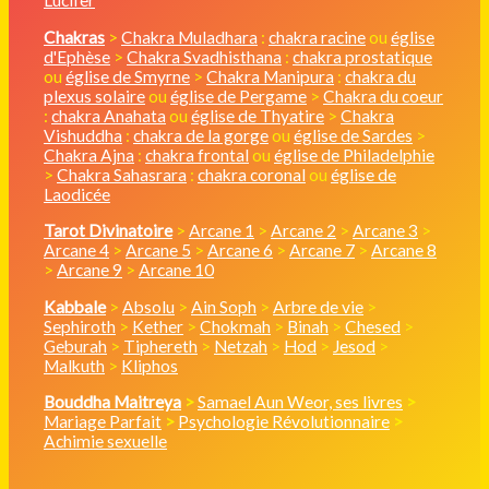
Lucifer
Chakras
>
Chakra Muladhara
:
chakra racine
ou
église
d'Ephèse
>
Chakra Svadhisthana
:
chakra prostatique
ou
église de Smyrne
>
Chakra Manipura
:
chakra du
plexus solaire
ou
église de Pergame
>
Chakra du coeur
:
chakra Anahata
ou
église de Thyatire
>
Chakra
Vishuddha
:
chakra de la gorge
ou
église de Sardes
>
Chakra Ajna
:
chakra frontal
ou
église de Philadelphie
>
Chakra Sahasrara
:
chakra coronal
ou
église de
Laodicée
Tarot Divinatoire
>
Arcane 1
>
Arcane 2
>
Arcane 3
>
Arcane 4
>
Arcane 5
>
Arcane 6
>
Arcane 7
>
Arcane 8
>
Arcane 9
>
Arcane 10
Kabbale
>
Absolu
>
Ain Soph
>
Arbre de vie
>
Sephiroth
>
Kether
>
Chokmah
>
Binah
>
Chesed
>
Geburah
>
Tiphereth
>
Netzah
>
Hod
>
Jesod
>
Malkuth
>
Kliphos
Bouddha Maitreya
>
Samael Aun Weor, ses livres
>
Mariage Parfait
>
Psychologie Révolutionnaire
>
Achimie sexuelle