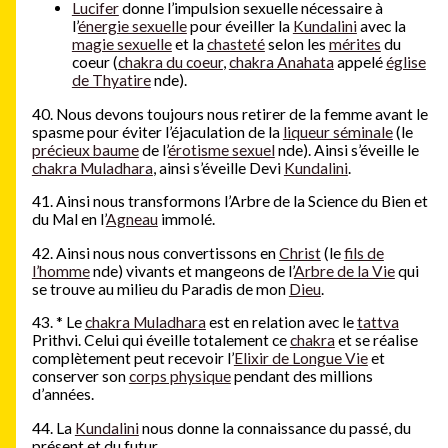
Lucifer
donne l’impulsion sexuelle nécessaire à
l’
énergie sexuelle
pour éveiller la
Kundalini
avec la
magie sexuelle
et la
chasteté
selon les
mérites
du
coeur (
chakra du coeur
,
chakra Anahata
appelé
église
de Thyatire
nde).
40. Nous devons toujours nous retirer de la femme avant le
spasme pour éviter l’éjaculation de la
liqueur séminale
(le
précieux baume
de l’
érotisme sexuel
nde). Ainsi s’éveille le
chakra Muladhara
, ainsi s’éveille Devi
Kundalini
.
41. Ainsi nous transformons l’Arbre de la Science du Bien et
du Mal en l’
Agneau
immolé.
42. Ainsi nous nous convertissons en
Christ
(le
fils de
l’homme
nde) vivants et mangeons de l’
Arbre de la Vie
qui
se trouve au milieu du Paradis de mon
Dieu
.
43.
*
Le
chakra Muladhara
est en relation avec le
tattva
Prithvi. Celui qui éveille totalement ce
chakra
et se réalise
complètement peut recevoir l’
Elixir de Longue Vie
et
conserver son
corps physique
pendant des millions
d’années.
44. La
Kundalini
nous donne la connaissance du passé, du
présent et du futur.