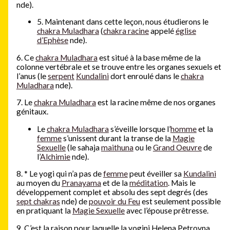
nde).
5. Maintenant dans cette leçon, nous étudierons le
chakra Muladhara
(
chakra racine
appelé
église
d’Ephèse
nde).
6. Ce
chakra Muladhara
est situé à la base même de la
colonne vertébrale et se trouve entre les organes sexuels et
l’anus (le
serpent
Kundalini
dort enroulé dans le
chakra
Muladhara
nde).
7. Le
chakra Muladhara
est la racine même de nos organes
génitaux.
Le
chakra Muladhara
s’éveille lorsque l’
homme
et la
femme
s’unissent durant la transe de la
Magie
Sexuelle
(le sahaja
maithuna
ou le
Grand Oeuvre
de
l’
Alchimie
nde).
8.
*
Le yogi qui n’a pas de
femme
peut éveiller sa
Kundalini
au moyen du
Pranayama
et de la
méditation
. Mais le
développement complet et absolu des sept degrés (des
sept chakras
nde) de
pouvoir du Feu
est seulement possible
en pratiquant la
Magie Sexuelle
avec l’épouse prêtresse.
9. C’est la raison pour laquelle la yogini Helena Petrovna