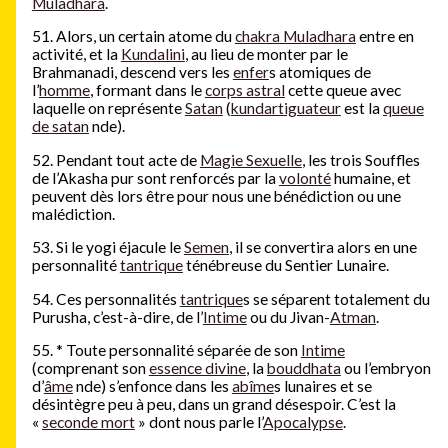
Muladhara
.
51. Alors, un certain atome du
chakra Muladhara
entre en
activité, et la
Kundalini
, au lieu de monter par le
Brahmanadi, descend vers les
enfer
s atomiques de
l’
homme
, formant dans le
corps astral
cette queue avec
laquelle on représente
Satan
(
kundartiguateur
est la
queue
de satan
nde).
52. Pendant tout acte de
Magie Sexuelle
, les trois Souffles
de l’Akasha pur sont renforcés par la
volonté
humaine, et
peuvent dès lors être pour nous une bénédiction ou une
malédiction.
53. Si le yogi éjacule le
Semen
, il se convertira alors en une
personnalité
tantrique
ténébreuse du Sentier Lunaire.
54. Ces personnalités
tantrique
s se séparent totalement du
Purusha, c’est-à-dire, de l’
Intime
ou du Jivan-
Atman
.
55.
*
Toute personnalité séparée de son
Intime
(comprenant son
essence divine
, la
bouddhata
ou l’embryon
d’
âme
nde) s’enfonce dans les
abîme
s lunaires et se
désintègre peu à peu, dans un grand désespoir. C’est la
«
seconde mort
» dont nous parle l’
Apocalypse
.