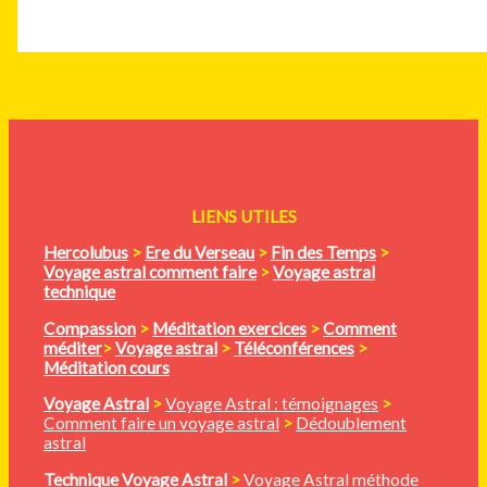
LIENS UTILES
Hercolubus
>
Ere du Verseau
>
Fin des Temps
>
Voyage astral comment faire
>
Voyage astral
technique
Compassion
>
Méditation
exercices
>
Comment
méditer
>
Voyage astral
>
Téléconférences
>
Méditation cours
Voyage Astral
>
Voyage Astral : témoignages
>
Comment faire un voyage astral
>
Dédoublement
astral
Technique Voyage Astral
>
Voyage Astral méthode