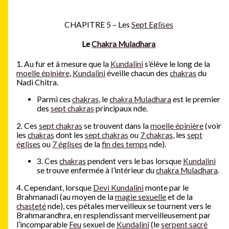
CHAPITRE 5 – Les
Sept Eglises
Le
Chakra Muladhara
1. Au fur et à mesure que la
Kundalini
s’élève le long de la
moelle épinière
,
Kundalini
éveille chacun des
chakras
du
Nadi Chitra.
Parmi ces
chakras
, le
chakra Muladhara
est le premier
des
sept chakras
principaux nde.
2. Ces
sept chakras
se trouvent dans la
moelle épinière
(voir
les
chakras
dont les
sept chakras
ou
7 chakras
, les
sept
églises
ou
7 églises
de la
fin des temps
nde).
3. Ces
chakras
pendent vers le bas lorsque
Kundalini
se trouve enfermée à l’intérieur du
chakra Muladhara
.
4. Cependant, lorsque
Devi Kundalini
monte par le
Brahmanadi (au moyen de la
magie sexuelle
et de la
chasteté
nde), ces pétales merveilleux se tournent vers le
Brahmarandhra, en resplendissant merveilleusement par
l’incomparable
Feu
sexuel de
Kundalini
(le
serpent sacré