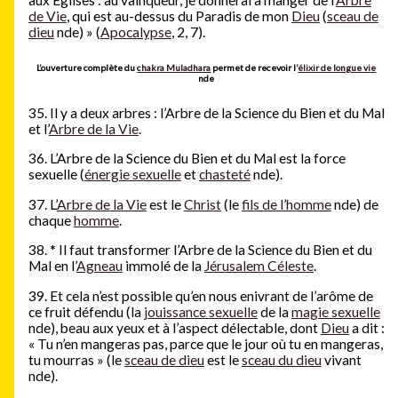
aux Eglises : au vainqueur, je donnerai à manger de l’
Arbre
de Vie
, qui est au-dessus du Paradis de mon
Dieu
(
sceau de
dieu
nde) » (
Apocalypse
, 2, 7).
L’ouverture complète du
chakra Muladhara
permet de recevoir l’
élixir de longue vie
nde
35. Il y a deux arbres : l’Arbre de la Science du Bien et du Mal
et l’
Arbre de la Vie
.
36. L’Arbre de la Science du Bien et du Mal est la force
sexuelle (
énergie sexuelle
et
chasteté
nde).
37. L’
Arbre de la Vie
est le
Christ
(le
fils de l’homme
nde) de
chaque
homme
.
38.
*
Il faut transformer l’Arbre de la Science du Bien et du
Mal en l’
Agneau
immolé de la
Jérusalem Céleste
.
39. Et cela n’est possible qu’en nous enivrant de l’arôme de
ce fruit défendu (la
jouissance sexuelle
de la
magie sexuelle
nde), beau aux yeux et à l’aspect délectable, dont
Dieu
a dit :
« Tu n’en mangeras pas, parce que le jour où tu en mangeras,
tu mourras » (le
sceau de dieu
est le
sceau du dieu
vivant
nde).