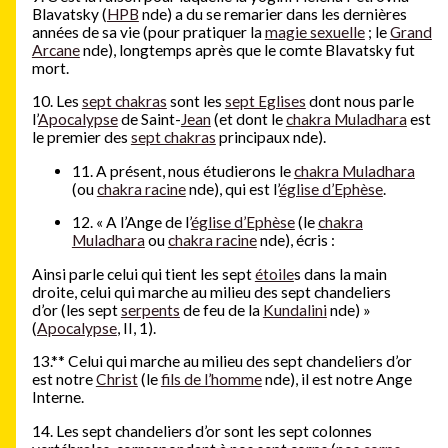
Blavatsky (
HPB
nde) a du se remarier dans les dernières
années de sa vie (pour pratiquer la
magie sexuelle
; le
Grand
Arcane
nde), longtemps après que le comte Blavatsky fut
mort.
10. Les
sept chakras
sont les
sept Eglises
dont nous parle
l’
Apocalypse
de Saint-
Jean
(et dont le
chakra Muladhara
est
le premier des
sept chakras
principaux nde).
11. A présent, nous étudierons le
chakra Muladhara
(ou
chakra racine
nde), qui est l’
église d’Ephèse
.
12. « A l’Ange de l’
église d’Ephèse
(le
chakra
Muladhara
ou
chakra racine
nde), écris :
Ainsi parle celui qui tient les sept
étoile
s dans la main
droite, celui qui marche au milieu des sept chandeliers
d’or (les sept
serpents
de feu de la
Kundalini
nde) »
(
Apocalypse
, II, 1).
13.
*
*
Celui qui marche au milieu des sept chandeliers d’or
est notre
Christ
(le
fils de l’homme
nde), il est notre Ange
Interne.
14. Les sept chandeliers d’or sont les sept colonnes