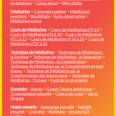
incantations
>
Corps astral
>
Mère divine
Méditation
>
Comment méditer
>
Méditation
exercices
>
Bouddhata
>
Auto-observation
>
Méditation active
Cours de Méditation
>
Cours de Méditation n°1 à 5
>
Cours de Méditation n°6 à 10
>
Cours de Méditation
n°11 à 15
>
Cours de Méditation n°16 à 20
>
Cours de
Méditation n°21 à 25
Technique de Méditation
>
Technique de Méditation :
la Position
>
Technique de Méditation : la Relaxation
>
Technique de Méditation : la Concentration
>
Technique de Méditation sur la Concentration en sept
étapes
>
Technique de Méditation sur la
Transformation des Impressions
>
Technique de
Méditation : l'Extase
>
Eveil de la conscience
Kundalini
>
Amour
>
Grand-Oeuvre alchimique
>
Transmutation sexuelle
>
Chakra du coeur
>
Ida et
Pingala
Magie sexuelle
>
Jouissance sexuelle
>
Energie
sexuelle
>
Chasteté
>
Maïthuna
>
Arcane AZF
>