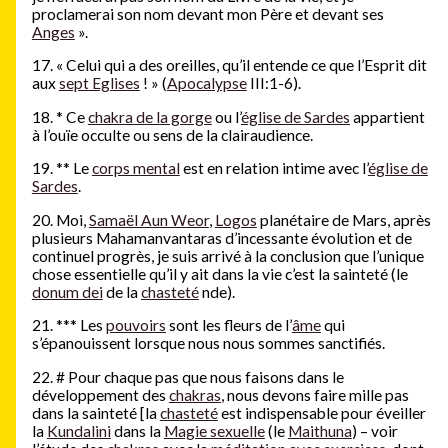
proclamerai son nom devant mon Père et devant ses
Anges
».
17. « Celui qui a des oreilles, qu’il entende ce que l’Esprit dit
aux
sept Eglises
! » (
Apocalypse
III:1-6).
18.
*
Ce
chakra de la gorge
ou l’
église de Sardes
appartient
à l’ouïe occulte ou sens de la clairaudience.
19.
**
Le
corps mental
est en relation intime avec l’
église de
Sardes
.
20. Moi,
Samaël Aun Weor
,
Logos
planétaire de Mars, après
plusieurs Mahamanvantaras d’incessante évolution et de
continuel progrès, je suis arrivé à la conclusion que l’unique
chose essentielle qu’il y ait dans la vie c’est la sainteté (le
donum dei
de la
chasteté
nde).
21.
***
Les
pouvoirs
sont les fleurs de l’
âme
qui
s’épanouissent lorsque nous nous sommes sanctifiés.
22.
#
Pour chaque pas que nous faisons dans le
développement des
chakras
, nous devons faire mille pas
dans la sainteté [la
chasteté
est indispensable pour éveiller
la
Kundalini
dans la
Magie sexuelle
(le
Maithuna
) – voir