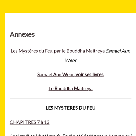
Annexes
Les Mystères du Feu, par le Bouddha Maitreya
Samael Aun
Weor
S
amael
A
un
W
eor,
voir ses livres
Le
B
ouddha
M
aitreya
LES MYSTERES DU FEU
CHAPITRES 7 à 13