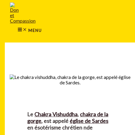
MAIN
Aller
MENU
au
contenu
MENU
Rechercher
Le
Chakra Vishuddha
,
chakra de la
gorge
, est appelé
église de Sardes
en ésotérisme chrétien nde