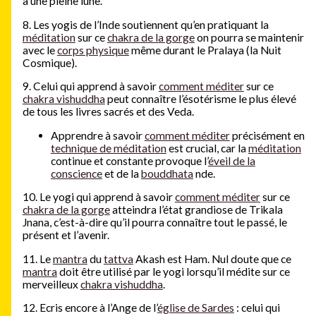
à une pleine lune.
8. Les yogis de l’Inde soutiennent qu’en pratiquant la
méditation
sur ce
chakra de la gorge
on pourra se maintenir
avec le
corps physique
même durant le Pralaya (la Nuit
Cosmique).
9. Celui qui apprend à savoir
comment méditer
sur ce
chakra vishuddha
peut connaître l’ésotérisme le plus élevé
de tous les livres sacrés et des Veda.
Apprendre à savoir
comment méditer
précisément en
technique de méditation
est crucial, car la
méditation
continue et constante provoque l’
éveil de la
conscience
et de la
bouddhata
nde.
10. Le yogi qui apprend à savoir
comment méditer
sur ce
chakra de la gorge
atteindra l’état grandiose de Trikala
Jnana, c’est-à-dire qu’il pourra connaître tout le passé, le
présent et l’avenir.
11. Le
mantra
du
tattva
Akash est Ham. Nul doute que ce
mantra
doit être utilisé par le yogi lorsqu’il médite sur ce
merveilleux
chakra vishuddha
.
12. Ecris encore à l’Ange de l’
église de Sardes
: celui qui