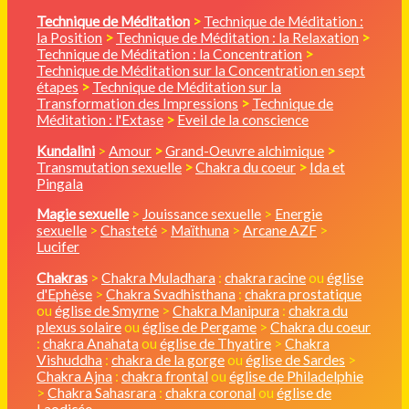
Technique de Méditation
>
Technique de Méditation :
la Position
>
Technique de Méditation : la Relaxation
>
Technique de Méditation : la Concentration
>
Technique de Méditation sur la Concentration en sept
étapes
>
Technique de Méditation sur la
Transformation des Impressions
>
Technique de
Méditation : l'Extase
>
Eveil de la conscience
Kundalini
>
Amour
>
Grand-Oeuvre alchimique
>
Transmutation sexuelle
>
Chakra du coeur
>
Ida et
Pingala
Magie sexuelle
>
Jouissance sexuelle
>
Energie
sexuelle
>
Chasteté
>
Maïthuna
>
Arcane AZF
>
Lucifer
Chakras
>
Chakra Muladhara
:
chakra racine
ou
église
d'Ephèse
>
Chakra Svadhisthana
:
chakra prostatique
ou
église de Smyrne
>
Chakra Manipura
:
chakra du
plexus solaire
ou
église de Pergame
>
Chakra du coeur
:
chakra Anahata
ou
église de Thyatire
>
Chakra
Vishuddha
:
chakra de la gorge
ou
église de Sardes
>
Chakra Ajna
:
chakra frontal
ou
église de Philadelphie
>
Chakra Sahasrara
:
chakra coronal
ou
église de
Laodicée