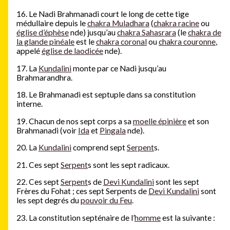
16. Le Nadi Brahmanadi court le long de cette tige
médullaire depuis le
chakra Muladhara
(
chakra racine
ou
église d’éphèse
nde) jusqu’au
chakra Sahasrara
(le
chakra de
la glande pinéale
est le
chakra coronal
ou
chakra couronne
,
appelé
église de laodicée
nde).
17. La
Kundalini
monte par ce Nadi jusqu’au
Brahmarandhra.
18. Le Brahmanadi est septuple dans sa constitution
interne.
19. Chacun de nos sept corps a sa
moelle épinière
et son
Brahmanadi (voir
Ida
et
Pingala
nde).
20. La
Kundalini
comprend sept
Serpent
s.
21. Ces sept
Serpent
s sont les sept radicaux.
22. Ces sept
Serpent
s de
Devi Kundalini
sont les sept
Frères du Fohat ; ces sept Serpents de
Devi Kundalini
sont
les sept degrés du
pouvoir du Feu
.
23. La constitution septénaire de l’
homme
est la suivante :