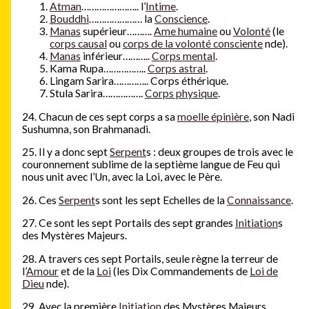
Atman
………………….. l’
Intime
.
Bouddhi
………………… la
Conscience
.
Manas
supérieur……….
Ame humaine
ou
Volonté
(le
corps causal
ou
corps de la volonté consciente
nde).
Manas
inférieur………..
Corps mental
.
Kama Rupa……………..
Corps astral
.
Lingam Sarira………….. Corps éthérique.
Stula Sarira…………….
Corps physique
.
24. Chacun de ces sept corps a sa
moelle épinière
, son Nadi
Sushumna, son Brahmanadi.
25. Il y a donc sept
Serpent
s : deux groupes de trois avec le
couronnement sublime de la septième langue de Feu qui
nous unit avec l’Un, avec la Loi, avec le Père.
26. Ces
Serpent
s sont les sept Echelles de la
Connaissance
.
27. Ce sont les sept Portails des sept grandes
Initiation
s
des Mystères Majeurs.
28. A travers ces sept Portails, seule règne la terreur de
l’
Amour
et de la
Loi
(les Dix Commandements de
Loi de
Dieu
nde).
29. Avec la première
Initiation
des Mystères Majeurs,