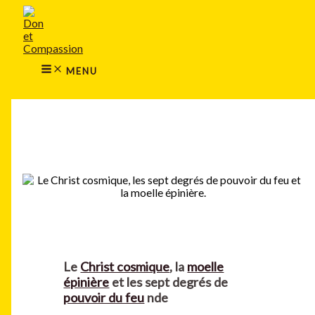
MAIN
Aller
MENU
au
contenu
MENU
Rechercher
Le
Christ cosmique
, la
moelle
épinière
et les sept degrés de
pouvoir du feu
nde