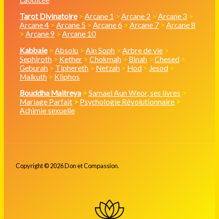
Tarot Divinatoire
>
Arcane 1
>
Arcane 2
>
Arcane 3
>
Arcane 4
>
Arcane 5
>
Arcane 6
>
Arcane 7
>
Arcane 8
>
Arcane 9
>
Arcane 10
Kabbale
>
Absolu
>
Ain Soph
>
Arbre de vie
>
Sephiroth
>
Kether
>
Chokmah
>
Binah
>
Chesed
>
Geburah
>
Tiphereth
>
Netzah
>
Hod
>
Jesod
>
Malkuth
>
Kliphos
Bouddha Maitreya
>
Samael Aun Weor, ses livres
>
Mariage Parfait
>
Psychologie Révolutionnaire
>
Achimie sexuelle
Copyright © 2026 Don et Compassion.