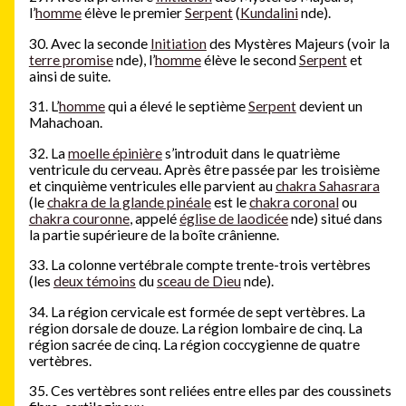
l’
homme
élève le premier
Serpent
(
Kundalini
nde).
30. Avec la seconde
Initiation
des Mystères Majeurs (voir la
terre promise
nde), l’
homme
élève le second
Serpent
et
ainsi de suite.
31. L’
homme
qui a élevé le septième
Serpent
devient un
Mahachoan.
32. La
moelle épinière
s’introduit dans le quatrième
ventricule du cerveau. Après être passée par les troisième
et cinquième ventricules elle parvient au
chakra Sahasrara
(le
chakra de la glande pinéale
est le
chakra coronal
ou
chakra couronne
, appelé
église de laodicée
nde) situé dans
la partie supérieure de la boîte crânienne.
33. La colonne vertébrale compte trente-trois vertèbres
(les
deux témoins
du
sceau de Dieu
nde).
34. La région cervicale est formée de sept vertèbres. La
région dorsale de douze. La région lombaire de cinq. La
région sacrée de cinq. La région coccygienne de quatre
vertèbres.
35. Ces vertèbres sont reliées entre elles par des coussinets