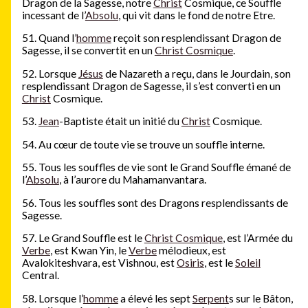
Dragon de la Sagesse, notre
Christ
Cosmique, ce Souffle
incessant de l’
Absolu
, qui vit dans le fond de notre Etre.
51. Quand l’
homme
reçoit son resplendissant Dragon de
Sagesse, il se convertit en un
Christ Cosmique
.
52. Lorsque
Jésus
de Nazareth a reçu, dans le Jourdain, son
resplendissant Dragon de Sagesse, il s’est converti en un
Christ
Cosmique.
53.
Jean
-Baptiste était un initié du
Christ
Cosmique.
54. Au cœur de toute vie se trouve un souffle interne.
55. Tous les souffles de vie sont le Grand Souffle émané de
l’
Absolu
, à l’aurore du Mahamanvantara.
56. Tous les souffles sont des Dragons resplendissants de
Sagesse.
57. Le Grand Souffle est le
Christ Cosmique
, est l’Armée du
Verbe
, est Kwan Yin, le
Verbe
mélodieux, est
Avalokiteshvara, est Vishnou, est
Osiris
, est le
Soleil
Central.
58. Lorsque l’
homme
a élevé les sept
Serpent
s sur le Bâton,