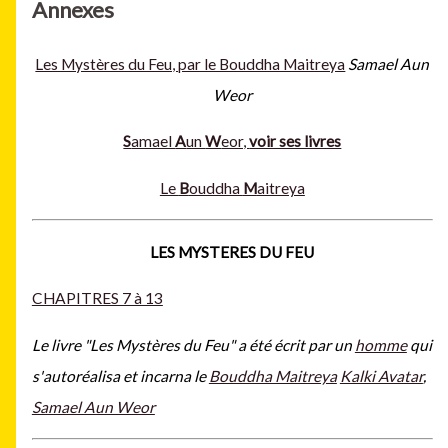
Annexes
Les Mystères du Feu, par le Bouddha Maitreya
Samael Aun
Weor
S
amael
A
un
W
eor,
voir ses livres
Le
B
ouddha
M
aitreya
LES MYSTERES DU FEU
CHAPITRES 7 à 13
Le livre "Les Mystères du Feu" a été écrit par un
homme
qui
s'autoréalisa et incarna le
Bouddha Maitreya
Kalki Avatar
,
Samael Aun Weor