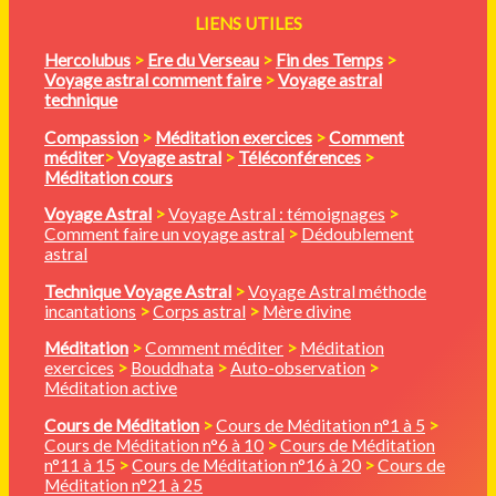
LIENS UTILES
Hercolubus
>
Ere du Verseau
>
Fin des Temps
>
Voyage astral comment faire
>
Voyage astral
technique
Compassion
>
Méditation
exercices
>
Comment
méditer
>
Voyage astral
>
Téléconférences
>
Méditation cours
Voyage Astral
>
Voyage Astral : témoignages
>
Comment faire un voyage astral
>
Dédoublement
astral
Technique Voyage Astral
>
Voyage Astral méthode
incantations
>
Corps astral
>
Mère divine
Méditation
>
Comment méditer
>
Méditation
exercices
>
Bouddhata
>
Auto-observation
>
Méditation active
Cours de Méditation
>
Cours de Méditation n°1 à 5
>
Cours de Méditation n°6 à 10
>
Cours de Méditation
n°11 à 15
>
Cours de Méditation n°16 à 20
>
Cours de
Méditation n°21 à 25