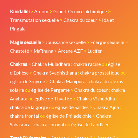
Kundalini
>
Amour
>
Grand-Oeuvre alchimique
>
Transmutation sexuelle
>
Chakra du coeur
>
Ida et
Pingala
Magie sexuelle
>
Jouissance sexuelle
>
Energie sexuelle
>
Chasteté
>
Maïthuna
>
Arcane AZF
>
Lucifer
Chakras
>
Chakra Muladhara
:
chakra racine
ou
église
d'Ephèse
>
Chakra Svadhisthana
:
chakra prostatique
ou
église de Smyrne
>
Chakra Manipura
:
chakra du plexus
solaire
ou
église de Pergame
>
Chakra du coeur
:
chakra
Anahata
ou
église de Thyatire
>
Chakra Vishuddha
:
chakra de la gorge
ou
église de Sardes
>
Chakra Ajna
:
chakra frontal
ou
église de Philadelphie
>
Chakra
Sahasrara
:
chakra coronal
ou
église de Laodicée
Tarot Divinatoire
>
Arcane 1
>
Arcane 2
>
Arcane 3
>