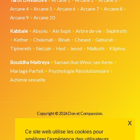
Arcane 4
>
Arcane 5
>
Arcane 6
>
Arcane 7
>
Arcane 8
>
Arcane 9
>
Arcane 10
Kabbale
>
Absolu
>
Ain Soph
>
Arbre de vie
>
Sephiroth
>
Kether
>
Chokmah
>
Binah
>
Chesed
>
Geburah
>
Tiphereth
>
Netzah
>
Hod
>
Jesod
>
Malkuth
>
Kliphos
Bouddha Maitreya
>
Samael Aun Weor, ses livres
>
Mariage Parfait
>
Psychologie Révolutionnaire
>
Achimie sexuelle
Copyright © 2026 Don et Compassion.
x
Ce site web utilise les cookies pour
améliorer l'expérience des utilisateurs.