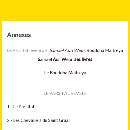
Annexes
Le Parsifal révélé par
Samael Aun Weor
,
Bouddha Maitreya
S
amael
A
un
W
eor,
ses livres
Le
B
ouddha
M
aitreya
LE PARSIFAL REVELE
1 - Le Parsifal
2 - Les Chevaliers du Saint Graal