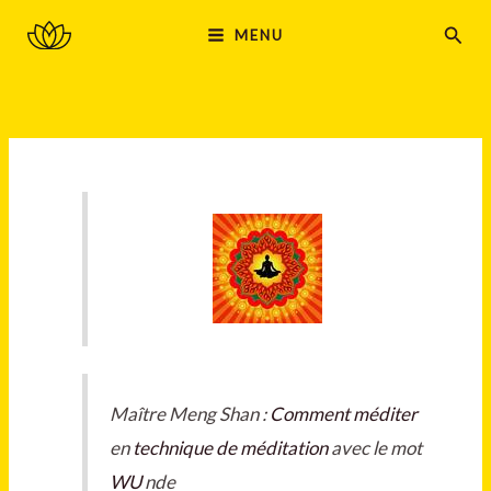
Aller
MAIN
Rech
MENU
au
MENU
contenu
Maître Meng Shan :
Comment méditer
en
technique de méditation
avec le mot
WU
nde