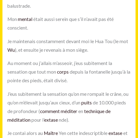
balustrade.
Mon
mental
était aussi serein que s’il n’avait pas été
conscient.
Je maintenais constamment devant moi le Hua Tou (le mot
Wu
), et ensuite je revenais à mon siège.
Au moment ou j’allais m’asseoir, j’eus subitement la
sensation que tout mon
corps
depuis la fontanelle jusqu’à la
pointe des pieds, était divisé.
J’eus subitement la sensation qu’on me rompait le crâne, ou
qu’on m’élevait jusqu’aux cieux, d’un
puits
de 10.000 pieds
de profondeur (
comment méditer
en
technique de
méditation
pour l’
extase
nde).
Je contai alors au
Maître
Yen cette indescriptible
extase
et