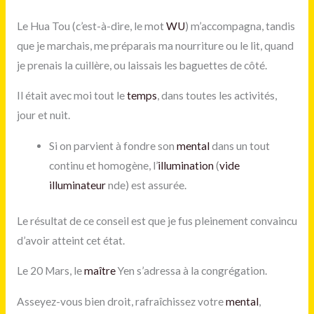
Le Hua Tou (c’est-à-dire, le mot
WU
) m’accompagna, tandis
que je marchais, me préparais ma nourriture ou le lit, quand
je prenais la cuillère, ou laissais les baguettes de côté.
Il était avec moi tout le
temps
, dans toutes les activités,
jour et nuit.
Si on parvient à fondre son
mental
dans un tout
continu et homogène, l’
illumination
(
vide
illuminateur
nde) est assurée.
Le résultat de ce conseil est que je fus pleinement convaincu
d’avoir atteint cet état.
Le 20 Mars, le
maître
Yen s’adressa à la congrégation.
Asseyez-vous bien droit, rafraîchissez votre
mental
,