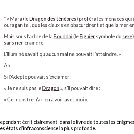
*
« Mara (le
Dragon des ténèbres
) proféra les menaces qui 
ouragan tel, que les cieux s’en obscurcirent et que la mer en
Mais sous l’arbre de la
Bouddhi
(le
Figuier
symbole du
sexe
sans rien craindre.
L’illuminé savait qu’aucun mal ne pouvait l’atteindre. »
Ah !
Si l’Adepte pouvait s’exclamer :
« Je ne suis pas le
Dragon
», s’il pouvait dire :
« Ce monstre n’a rien à voir avec moi ».
 cependant écrit clairement, dans le livre de toutes les énigm
es états d’infraconscience la plus profonde.