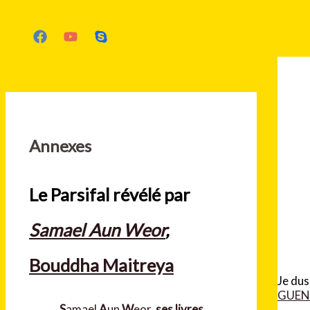
Rechercher
Annexes
Le Parsifal révélé par
Samael Aun Weor
,
Bouddha Maitreya
Je dus
GUEN
S
amael
A
un
W
eor,
ses livres