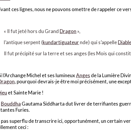
ivant ces lignes, nous ne pouvons omettre de rappeler ce vers
« Il fut jeté hors du Grand
Dragon
»,
l’antique serpent (
kundartiguateur
nde) qui s’appelle
Diabl
Il fut précipité sur la terre et ses anges (les Mois qui constit
Si l’Archange Michel et ses lumineux
Anges
de la Lumière Divin
Dragon
, pourquoi devrais-je être moi précisément, une except
ieu
et Sainte Marie !
e
Bouddha
Gautama Siddharta dut livrer de terrifiantes guerr
tantes Furies.
st pas superflu de transcrire ici, opportunément, un certain ve
llement ceci :