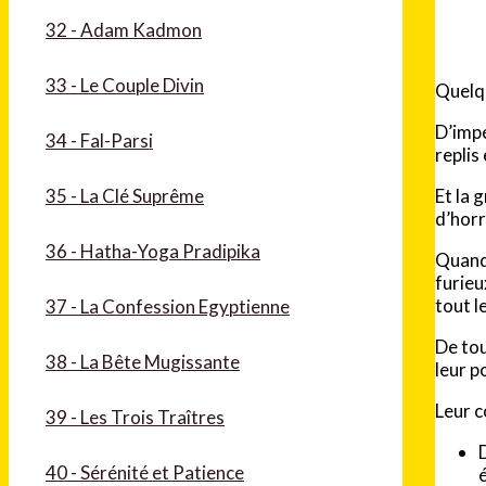
32 - Adam Kadmon
33 - Le Couple Divin
Quelqu
D’impé
34 - Fal-Parsi
replis
Et la 
35 - La Clé Suprême
d’horr
36 - Hatha-Yoga Pradipika
Quand 
furieu
tout l
37 - La Confession Egyptienne
De tou
38 - La Bête Mugissante
leur p
Leur c
39 - Les Trois Traîtres
40 - Sérénité et Patience
é