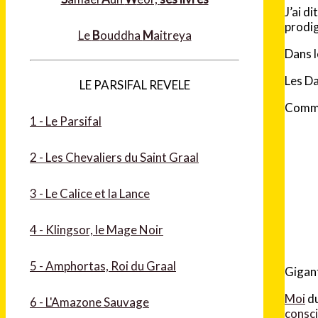
J’ai d
prodig
Le
B
ouddha
M
aitreya
Dans 
Les Da
LE PARSIFAL REVELE
Comme 
1 - Le Parsifal
2 - Les Chevaliers du Saint Graal
3 - Le Calice et la Lance
4 - Klingsor, le Mage Noir
5 - Amphortas, Roi du Graal
Gigan
Moi
d
6 - L'Amazone Sauvage
consc