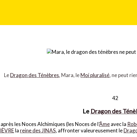
Le
Dragon des Ténèbres
, Mara, le
Moi pluralisé
, ne peut rie
42
Le
Dragon des Ténè
 après les Noces Alchimiques
(les Noces de l’
Âme
avec la
Rob
IÈVRE
la
reine des JINAS
, affronter valeureusement le
Drago