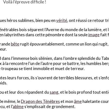
Voilà l’épreuve difficile !
es héros sublimes, bien peu en
vérité
, ont réussi ce retour t
nétrables bois séparent l’Averne du monde de la lumière, et 
 en labyrinthes dans cette pénombre dont la seule
image
fait 
grande
bête
rugit épouvantablement, comme un lion qui rugit, 
eur.
dans l’immense bois silénien, dans l’ombre splendide du Ta
x à la rencontre l’un de l’autre pour se battre, les humbles be
e troupeau se tient immobile et muet de terreur.
tes leurs forces, ils s’ouvrent de terribles blessures, et s’en
oids.
ou et leur dos répandent du
sang
, et le bois profond tout en
De même, le
Dragon des Ténèbres
et mon
âme
haletante coura
cu, et l’
abîme
s’emplissait de grondement.