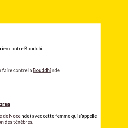
n faire contre la
Bouddhi
nde
bres
e de Noce
nde)
avec cette femme qui s’appelle
n des ténèbres
.