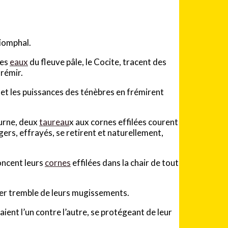
riomphal.
les
eaux
du fleuve pâle, le Cocite, tracent des
frémir.
et les puissances des ténèbres en frémirent
burne, deux
taureau
x aux cornes effilées courent
rgers, effrayés, se retirent et naturellement,
foncent leurs
cornes
effilées dans la chair de tout
tier tremble de leurs mugissements.
ient l’un contre l’autre, se protégeant de leur