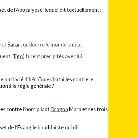
et de l’
Apocalypse
, lequel dit textuellement :
e
et
Satan
, qui leurre le monde entier.
uent l’
Ego
) furent précipités avec lui.
e ont livré d’héroïques batailles contre le
ion à la règle générale ?
es contre l’horripilant
Dragon
Mara et ses trois
rset de l’Évangile bouddhiste qui dit