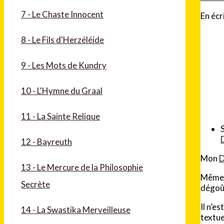
7 - Le Chaste Innocent
En écr
8 - Le Fils d'Herzéléide
9 - Les Mots de Kundry
10 - L'Hymne du Graal
11 - La Sainte Relique
12 - Bayreuth
Mon
D
13 - Le Mercure de la Philosophie
Mêm
Secrète
dégoû
Il n’e
14 - La Swastika Merveilleuse
textue