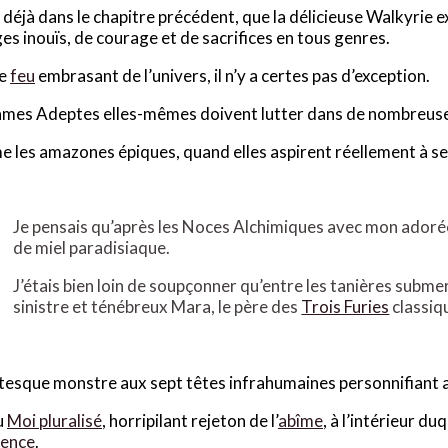
it déjà dans le chapitre précédent, que la délicieuse Walkyrie
es inouïs, de courage et de sacrifices en tous genres.
le
feu
embrasant de l’univers, il n’y a certes pas d’exception.
mes Adeptes elles-mêmes doivent lutter dans de nombreuses
les amazones épiques, quand elles aspirent réellement à se 
Je pensais qu’après les Noces Alchimiques avec mon adorée
de miel paradisiaque.
J’étais bien loin de soupçonner qu’entre les tanières subm
sinistre et ténébreux Mara, le père des
Trois Furies
classiq
tesque monstre aux sept têtes infrahumaines personnifiant 
u
Moi pluralisé
, horripilant rejeton de l’
abîme
, à l’intérieur d
ience
.