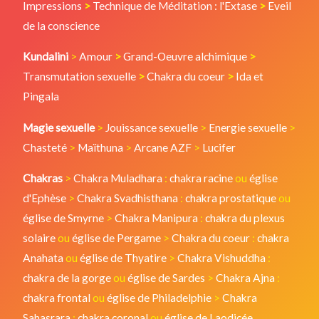
Impressions
>
Technique de Méditation : l'Extase
>
Eveil
de la conscience
Kundalini
>
Amour
>
Grand-Oeuvre alchimique
>
Transmutation sexuelle
>
Chakra du coeur
>
Ida et
Pingala
Magie sexuelle
>
Jouissance sexuelle
>
Energie sexuelle
>
Chasteté
>
Maïthuna
>
Arcane AZF
>
Lucifer
Chakras
>
Chakra Muladhara
:
chakra racine
ou
église
d'Ephèse
>
Chakra Svadhisthana
:
chakra prostatique
ou
église de Smyrne
>
Chakra Manipura
:
chakra du plexus
solaire
ou
église de Pergame
>
Chakra du coeur
:
chakra
Anahata
ou
église de Thyatire
>
Chakra Vishuddha
:
chakra de la gorge
ou
église de Sardes
>
Chakra Ajna
:
chakra frontal
ou
église de Philadelphie
>
Chakra
Sahasrara
:
chakra coronal
ou
église de Laodicée