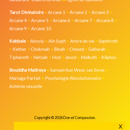
Tarot Divinatoire
>
Arcane 1
>
Arcane 2
>
Arcane 3
>
Arcane 4
>
Arcane 5
>
Arcane 6
>
Arcane 7
>
Arcane 8
>
Arcane 9
>
Arcane 10
Kabbale
>
Absolu
>
Ain Soph
>
Arbre de vie
>
Sephiroth
>
Kether
>
Chokmah
>
Binah
>
Chesed
>
Geburah
>
Tiphereth
>
Netzah
>
Hod
>
Jesod
>
Malkuth
>
Kliphos
Bouddha Maitreya
>
Samael Aun Weor, ses livres
>
Mariage Parfait
>
Psychologie Révolutionnaire
>
Achimie sexuelle
Copyright © 2026 Don et Compassion.
x