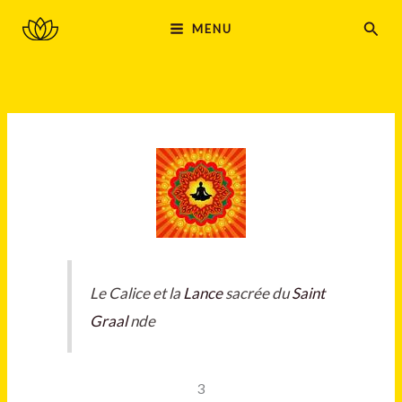
Aller
MAIN
Rech
MENU
au
MENU
contenu
Le Calice et la
Lance
sacrée du
Saint
Graal
nde
3