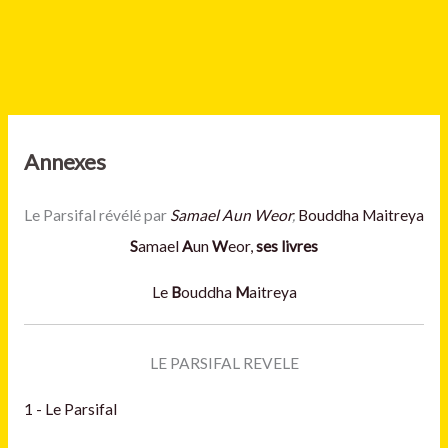
Annexes
Le Parsifal révélé par
Samael Aun Weor
,
Bouddha Maitreya
S
amael
A
un
W
eor,
ses livres
Le
B
ouddha
M
aitreya
LE PARSIFAL REVELE
1 - Le Parsifal