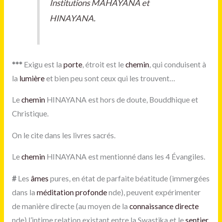
Institutions MAHAYANA et
HINAYANA.
***
Exigu est la
porte
, étroit est le
chemin
, qui conduisent à
la
lumière
et bien peu sont ceux qui les trouvent…
Le
chemin
HINAYANA est hors de doute, Bouddhique et
Christique.
On le cite dans les livres sacrés.
Le
chemin
HINAYANA est mentionné dans les 4 Évangiles.
#
Les
âmes
pures, en état de parfaite béatitude (immergées
dans la
méditation
profonde
nde), peuvent expérimenter
de manière directe (au moyen de la
connaissance directe
nde) l’intime relation existant entre la Swastika et le
sentier