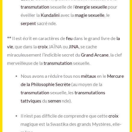
transmutation
sexuelle de l’
énergie sexuelle
pour
éveiller la
Kundalini
avec la
magie sexuelle
, le
serpent
sacré nde.
**
Il est écrit en caractères de
feu
dans le grand livre de
la
vie
, que dans la
croix
JAÏNA ou
JINA
, se cache
miraculeusement l’indicible secret du
Grand Arcane
, la clef
merveilleuse de la
transmutation
sexuelle.
Nous avons a réduire tous nos
métaux
en le
Mercure
de la Philosophie Secrète
(au moyen de la
transmutation
sexuelle, les
transmutations
tattviques
du
semen
nde).
Il n’est pas difficile de comprendre que cette
croix
magique est la Swastika des grands Mystères, elle-