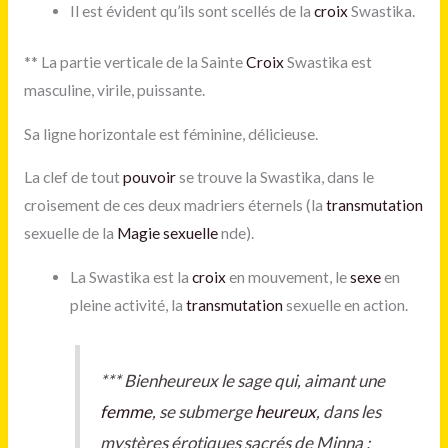
Il est évident qu’ils sont scellés de la
croix
Swastika.
**
La partie verticale de la Sainte
Croix
Swastika
est
masculine, virile, puissante.
Sa ligne horizontale est féminine, délicieuse.
La clef de tout
pouvoir
se trouve
la Swastika
, dans le
croisement de ces deux madriers éternels (la
transmutation
sexuelle de la
Magie sexuelle
nde).
La Swastika est la
croix
en mouvement, le
sexe
en
pleine activité, la
transmutation
sexuelle en action.
***
Bienheureux le sage qui, aimant une
femme
, se submerge
heureux
, dans les
mystères érotiques sacrés de Minna :