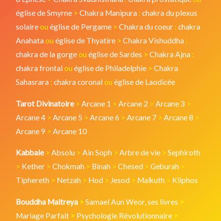
église de Smyrne
>
Chakra Manipura
:
chakra du plexus
solaire
ou
église de Pergame
>
Chakra du coeur
:
chakra
Anahata
ou
église de Thyatire
>
Chakra Vishuddha
:
chakra de la gorge
ou
église de Sardes
>
Chakra Ajna
:
chakra frontal
ou
église de Philadelphie
>
Chakra
Sahasrara
:
chakra coronal
ou
église de Laodicée
Tarot Divinatoire
>
Arcane 1
>
Arcane 2
>
Arcane 3
>
Arcane 4
>
Arcane 5
>
Arcane 6
>
Arcane 7
>
Arcane 8
>
Arcane 9
>
Arcane 10
Kabbale
>
Absolu
>
Ain Soph
>
Arbre de vie
>
Sephiroth
>
Kether
>
Chokmah
>
Binah
>
Chesed
>
Geburah
>
Tiphereth
>
Netzah
>
Hod
>
Jesod
>
Malkuth
>
Kliphos
Bouddha Maitreya
>
Samael Aun Weor, ses livres
>
Mariage Parfait
>
Psychologie Révolutionnaire
>