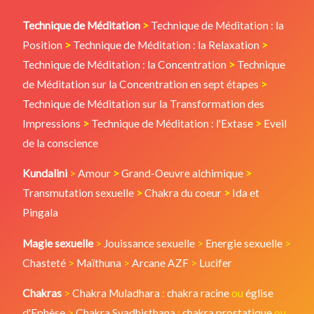
Technique de Méditation
>
Technique de Méditation : la
Position
>
Technique de Méditation : la Relaxation
>
Technique de Méditation : la Concentration
>
Technique
de Méditation sur la Concentration en sept étapes
>
Technique de Méditation sur la Transformation des
Impressions
>
Technique de Méditation : l'Extase
>
Eveil
de la conscience
Kundalini
>
Amour
>
Grand-Oeuvre alchimique
>
Transmutation sexuelle
>
Chakra du coeur
>
Ida et
Pingala
Magie sexuelle
>
Jouissance sexuelle
>
Energie sexuelle
>
Chasteté
>
Maïthuna
>
Arcane AZF
>
Lucifer
Chakras
>
Chakra Muladhara
:
chakra racine
ou
église
d'Ephèse
>
Chakra Svadhisthana
:
chakra prostatique
ou