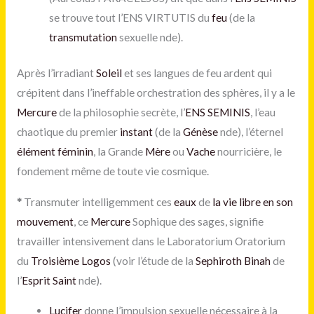
se trouve tout l’ENS VIRTUTIS du
feu
(de la
transmutation
sexuelle nde).
Après l’irradiant
Soleil
et ses langues de feu ardent qui
crépitent dans l’ineffable orchestration des sphères, il y a le
Mercure
de la philosophie secrète, l’
ENS SEMINIS
, l’eau
chaotique du premier
instant
(de la
Génèse
nde), l’éternel
élément
féminin
, la Grande
Mère
ou
Vache
nourricière, le
fondement même de toute vie cosmique.
*
Transmuter intelligemment ces
eaux
de
la vie libre en son
mouvement
, ce
Mercure
Sophique des sages, signifie
travailler intensivement dans le Laboratorium Oratorium
du
Troisième Logos
(voir l’étude de la
Sephiroth
Binah
de
l’
Esprit Saint
nde).
Lucifer
donne l’impulsion sexuelle nécessaire à la