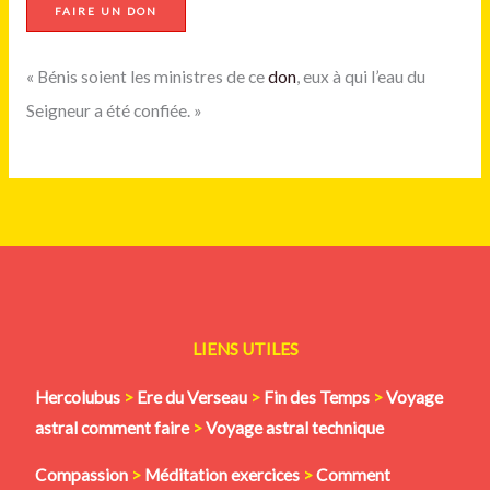
FAIRE UN DON
« Bénis soient les ministres de ce
don
, eux à qui l’eau du
Seigneur a été confiée. »
LIENS UTILES
Hercolubus
>
Ere du Verseau
>
Fin des Temps
>
Voyage
astral comment faire
>
Voyage astral technique
Compassion
>
Méditation
exercices
>
Comment