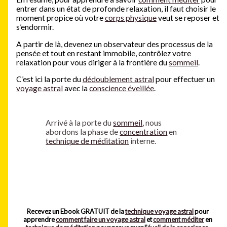
entrer dans un état de profonde relaxation, il faut choisir le
moment propice où votre
corps physique
veut se reposer et
s’endormir.
A partir de là, devenez un observateur des processus de la
pensée et tout en restant immobile, contrôlez votre
relaxation pour vous diriger à la frontière du
sommeil
.
C’est ici la porte du
dédoublement astral
pour effectuer un
voyage astral
avec la
conscience éveillée
.
Arrivé à la porte du
sommeil
, nous
abordons la phase de
concentration
en
technique de méditation
interne.
Recevez un Ebook GRATUIT de la
technique voyage astral
pour
apprendre
comment faire un voyage astral
et
comment méditer
en