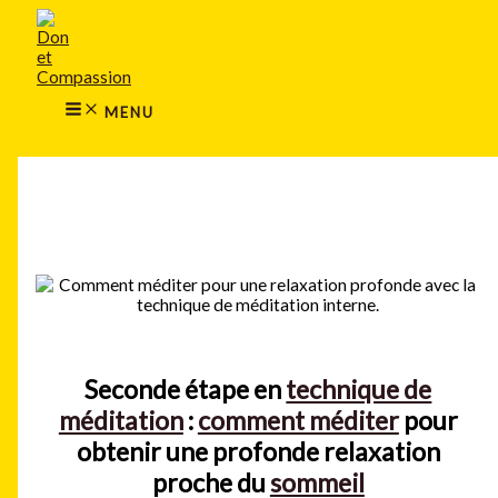
MAIN
Aller
MENU
au
contenu
MENU
Rechercher
Seconde étape en
technique de
méditation
:
comment méditer
pour
obtenir une profonde relaxation
proche du
sommeil