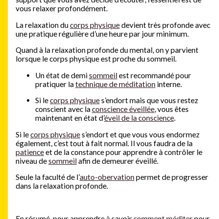
vous relaxer profondément.
La relaxation du
corps physique
devient très profonde avec
une pratique régulière d’une heure par jour minimum.
Quand à la relaxation profonde du mental, on y parvient
lorsque le corps physique est proche du sommeil.
Un état de demi
sommeil
est recommandé pour
pratiquer la
technique de méditation
interne.
Si le
corps physique
s’endort mais que vous restez
conscient avec la
conscience éveillée
, vous êtes
maintenant en état d’
éveil de la conscience
.
Si le
corps physique
s’endort et que vous vous endormez
également, c’est tout à fait normal. Il vous faudra de la
patience
et de la constance pour apprendre à contrôler le
niveau de
sommeil
afin de demeurer éveillé.
Seule la faculté de l’
auto-obervation
permet de progresser
dans la relaxation profonde.
En résumé, pour apprendre à savoir
comment méditer
pour