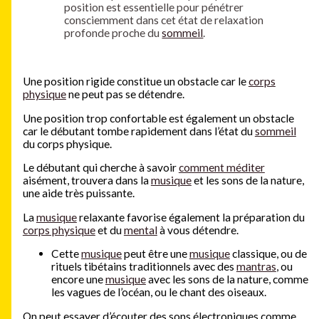
position est essentielle pour pénétrer
consciemment dans cet état de relaxation
profonde proche du
sommeil
.
Une position rigide constitue un obstacle car le
corps
physique
ne peut pas se détendre.
Une position trop confortable est également un obstacle
car le débutant tombe rapidement dans l’état du
sommeil
du corps physique.
Le débutant qui cherche à savoir
comment méditer
aisément, trouvera dans la
musique
et les sons de la nature,
une aide très puissante.
La
musique
relaxante favorise également la préparation du
corps physique
et du
mental
à vous détendre.
Cette
musique
peut être une
musique
classique, ou de
rituels tibétains traditionnels avec des
mantras
, ou
encore une
musique
avec les sons de la nature, comme
les vagues de l’océan, ou le chant des oiseaux.
On peut essayer d’écouter des sons électroniques comme