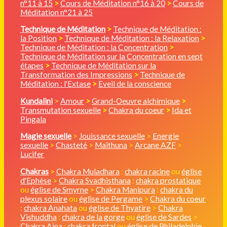
n°11 à 15
>
Cours de Méditation n°16 à 20
>
Cours de
Méditation n°21 à 25
Technique de Méditation
>
Technique de Méditation :
la Position
>
Technique de Méditation : la Relaxation
>
Technique de Méditation : la Concentration
>
Technique de Méditation sur la Concentration en sept
étapes
>
Technique de Méditation sur la
Transformation des Impressions
>
Technique de
Méditation : l'Extase
>
Eveil de la conscience
Kundalini
>
Amour
>
Grand-Oeuvre alchimique
>
Transmutation sexuelle
>
Chakra du coeur
>
Ida et
Pingala
Magie sexuelle
>
Jouissance sexuelle
>
Energie
sexuelle
>
Chasteté
>
Maïthuna
>
Arcane AZF
>
Lucifer
Chakras
>
Chakra Muladhara
:
chakra racine
ou
église
d'Ephèse
>
Chakra Svadhisthana
:
chakra prostatique
ou
église de Smyrne
>
Chakra Manipura
:
chakra du
plexus solaire
ou
église de Pergame
>
Chakra du coeur
:
chakra Anahata
ou
église de Thyatire
>
Chakra
Vishuddha
:
chakra de la gorge
ou
église de Sardes
>
Chakra Ajna
:
chakra frontal
ou
église de Philadelphie