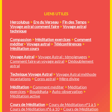
LIENS UTILES
Hercolubus
>
Ere du Verseau
>
Fin des Temps
>
Voyage astral comment faire
>
Voyage astral
technique
Compassion
>
Méditation
exercices
>
Comment
méditer
>
Voyage astral
>
Téléconférences
>
Méditation cours
Voyage Astral
>
Voyage Astral : témoignages
>
Comment faire un voyage astral
>
Dédoublement
astral
Technique Voyage Astral
>
Voyage Astral méthode
incantations
>
Corps astral
>
Mère divine
Méditation
>
Comment méditer
>
Méditation
exercices
>
Bouddhata
>
Auto-observation
>
Méditation active
Cours de Méditation
>
Cours de Méditation n°1 à 5
>
Cours de Méditation n°6 à 10
>
Cours de Méditation