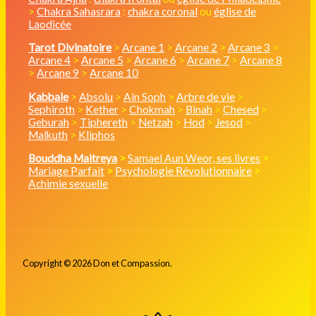
>
Chakra Sahasrara
:
chakra coronal
ou
église de
Laodicée
Tarot Divinatoire
>
Arcane 1
>
Arcane 2
>
Arcane 3
>
Arcane 4
>
Arcane 5
>
Arcane 6
>
Arcane 7
>
Arcane 8
>
Arcane 9
>
Arcane 10
Kabbale
>
Absolu
>
Ain Soph
>
Arbre de vie
>
Sephiroth
>
Kether
>
Chokmah
>
Binah
>
Chesed
>
Geburah
>
Tiphereth
>
Netzah
>
Hod
>
Jesod
>
Malkuth
>
Kliphos
Bouddha Maitreya
>
Samael Aun Weor, ses livres
>
Mariage Parfait
>
Psychologie Révolutionnaire
>
Achimie sexuelle
Copyright © 2026 Don et Compassion.