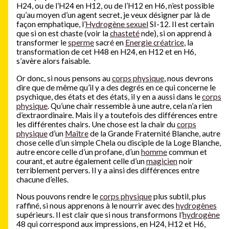
H24, ou de l’H24 en H12, ou de l’H12 en H6, n’est possible
qu’au moyen d’un agent secret, je veux désigner par là de
façon emphatique, l’
Hydrogène sexuel
SI-12. Il est certain
que si on est chaste (voir la
chasteté
nde), si on apprend à
transformer le
sperme
sacré en
Energie créatrice
, la
transformation de cet H48 en H24, en H12 et en H6,
s’avère alors faisable.
Or donc, si nous pensons au
corps physique
, nous devrons
dire que de même qu’il y a des degrés en ce qui concerne le
psychique, des états et des états, il y en a aussi dans le
corps
physique
. Qu’une chair ressemble à une autre, cela n’a rien
d’extraordinaire. Mais il y a toutefois des différences entre
les différentes chairs. Une chose est la chair du
corps
physique
d’un
Maître
de la Grande Fraternité Blanche, autre
chose celle d’un simple Chela ou disciple de la Loge Blanche,
autre encore celle d’un profane, d’un
homme
commun et
courant, et autre également celle d’un
magicien
noir
terriblement pervers. Il y a ainsi des différences entre
chacune d’elles.
Nous pouvons rendre le
corps physique
plus subtil, plus
raffiné, si nous apprenons à le nourrir avec des
hydrogènes
supérieurs. Il est clair que si nous transformons l’
hydrogène
48 qui correspond aux impressions, en H24, H12 et H6,