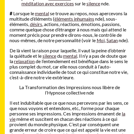
méditation avec exercices
sur le
silence
nde.
#
Lorsque le
mental
se trouve au repos, nous apercevons la
multitude d’éléments (
éléments inhumains
nde), sous-
éléments,
désirs
, actions, réactions, émotions, passions,
comme quelque chose d’étranger à nous mais qui attend le
moment précis pour prendre dirons-nous, le contrôle de
nous-mêmes, de notre personnalité (voir le
Moi
,
Satan
nde).
De là vient la raison pour laquelle, il vaut la peine d’obtenir
la quiétude et le
silence
du
mental
. Il n’y a pas de doute que
la
relaxation
de l’entendement est bénéfique dans le sens le
plus complet du mot, car elle nous conduit à l’auto-
connaissance individuelle de tout ce qui constitue notre vie,
c’est-à-dire notre vie extérieure.
La Transformation des Impressions nous libère de
l’Hypnose collective nde
Il est indubitable que ce que nous percevons par les sens, ce
que nous voyons et entendons, etc., forme pour chaque
personne ses impressions. Ces impressions émanent de
la
vie
même et suscitent en chacun des réactions à ce qui
provient du monde physique. C’est par conséquent une
grande erreur de croire que ce qui est appelé la vie est une