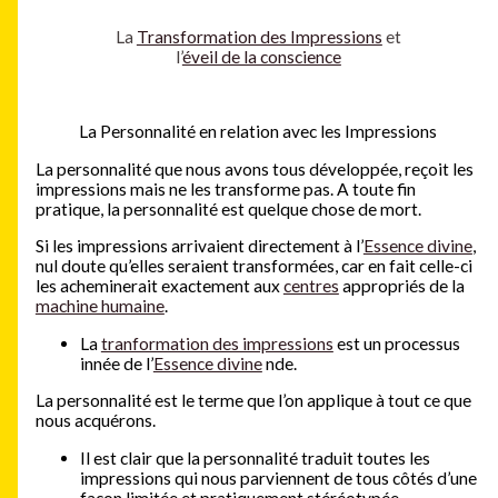
La
Transformation des Impressions
et
l’
éveil de la conscience
La Personnalité en relation avec les Impressions
La personnalité que nous avons tous développée, reçoit les
impressions mais ne les transforme pas. A toute fin
pratique, la personnalité est quelque chose de mort.
Si les impressions arrivaient directement à l’
Essence divine
,
nul doute qu’elles seraient transformées, car en fait celle-ci
les acheminerait exactement aux
centres
appropriés de la
machine humaine
.
La
tranformation des impressions
est un processus
innée de l’
Essence divine
nde.
La personnalité est le terme que l’on applique à tout ce que
nous acquérons.
Il est clair que la personnalité traduit toutes les
impressions qui nous parviennent de tous côtés d’une
façon limitée et pratiquement stéréotypée,