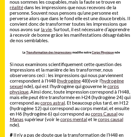
nous sommes les coupables, mais la faute se trouve en
réalité
dans les impressions que nous recevons de la
personne. Souvent nous pensons qu’une personne est
perverse alors que dans le fond elle est une douce brebis. Il
convient donc de transformer toutes les impressions que
nous avons sur
la vie
. Surtout, il est nécessaire d’apprendre
à recevoir de bonne grâce les manifestations désagréables
de nos semblables.
La
Transformation des Impressions
modifie notre
Corps Physique
nde
Si nous examinons scientifiquement cette question des
impressions et la manière de les transformer, nous
observerons ceci : les impressions qui nous parviennent
correspondent à l’H48 (
hydrogène
48)(voir l’
hydrogène
sexuel
nde), qui est l’hydrogène qui gouverne le
corps
physique
. Ainsi donc, toute impression correspond à l’H48,
mais elle peut être transformée en H24 (hydrogène 24) qui
correspond au
corps astral
. Et beaucoup plus tard, en H12
(hydrogène 12) qui correspond au corps mental, et ensuite
en H6 (hydrogène 6) qui correspond au
corps Causal
ou
Manas
supérieur (voir le
corps mental
et le
corps causal
nde).
#
Il n’y a pas de doute que la transformation de l’H48 en