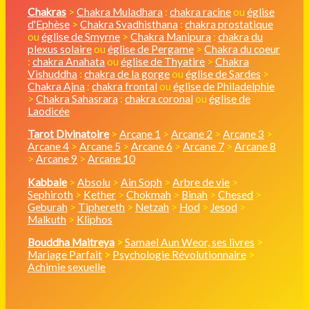
Chakras
>
Chakra Muladhara
:
chakra racine
ou
église
d'Ephèse
>
Chakra Svadhisthana
:
chakra prostatique
ou
église de Smyrne
>
Chakra Manipura
:
chakra du
plexus solaire
ou
église de Pergame
>
Chakra du coeur
:
chakra Anahata
ou
église de Thyatire
>
Chakra
Vishuddha
:
chakra de la gorge
ou
église de Sardes
>
Chakra Ajna
:
chakra frontal
ou
église de Philadelphie
>
Chakra Sahasrara
:
chakra coronal
ou
église de
Laodicée
Tarot Divinatoire
>
Arcane 1
>
Arcane 2
>
Arcane 3
>
Arcane 4
>
Arcane 5
>
Arcane 6
>
Arcane 7
>
Arcane 8
>
Arcane 9
>
Arcane 10
Kabbale
>
Absolu
>
Ain Soph
>
Arbre de vie
>
Sephiroth
>
Kether
>
Chokmah
>
Binah
>
Chesed
>
Geburah
>
Tiphereth
>
Netzah
>
Hod
>
Jesod
>
Malkuth
>
Kliphos
Bouddha Maitreya
>
Samael Aun Weor, ses livres
>
Mariage Parfait
>
Psychologie Révolutionnaire
>
Achimie sexuelle