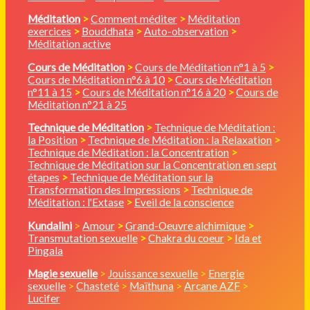
Méditation
>
Comment méditer
>
Méditation
exercices
>
Bouddhata
>
Auto-observation
>
Méditation active
Cours de Méditation
>
Cours de Méditation n°1 à 5
>
Cours de Méditation n°6 à 10
>
Cours de Méditation
n°11 à 15
>
Cours de Méditation n°16 à 20
>
Cours de
Méditation n°21 à 25
Technique de Méditation
>
Technique de Méditation :
la Position
>
Technique de Méditation : la Relaxation
>
Technique de Méditation : la Concentration
>
Technique de Méditation sur la Concentration en sept
étapes
>
Technique de Méditation sur la
Transformation des Impressions
>
Technique de
Méditation : l'Extase
>
Eveil de la conscience
Kundalini
>
Amour
>
Grand-Oeuvre alchimique
>
Transmutation sexuelle
>
Chakra du coeur
>
Ida et
Pingala
Magie sexuelle
>
Jouissance sexuelle
>
Energie
sexuelle
>
Chasteté
>
Maïthuna
>
Arcane AZF
>
Lucifer