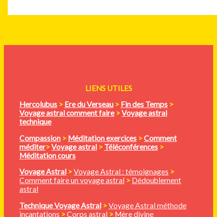
LIENS UTILES
Hercolubus
>
Ere du Verseau
>
Fin des Temps
>
Voyage astral comment faire
>
Voyage astral
technique
Compassion
>
Méditation
exercices
>
Comment
méditer
>
Voyage astral
>
Téléconférences
>
Méditation cours
Voyage Astral
>
Voyage Astral : témoignages
>
Comment faire un voyage astral
>
Dédoublement
astral
Technique Voyage Astral
>
Voyage Astral méthode
incantations
>
Corps astral
>
Mère divine