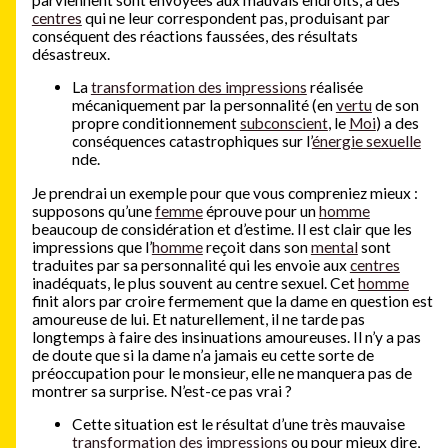
centres
qui ne leur correspondent pas, produisant par
conséquent des réactions faussées, des résultats
désastreux.
La
transformation des impressions
réalisée
mécaniquement par la personnalité (en
vertu
de son
propre conditionnement
subconscient
, le
Moi
) a des
conséquences catastrophiques sur l’
énergie sexuelle
nde.
Je prendrai un exemple pour que vous compreniez mieux :
supposons qu’une
femme
éprouve pour un
homme
beaucoup de considération et d’estime. Il est clair que les
impressions que l’
homme
reçoit dans son
mental
sont
traduites par sa personnalité qui les envoie aux
centres
inadéquats, le plus souvent au centre sexuel. Cet
homme
finit alors par croire fermement que la dame en question est
amoureuse de lui. Et naturellement, il ne tarde pas
longtemps à faire des insinuations amoureuses. Il n’y a pas
de doute que si la dame n’a jamais eu cette sorte de
préoccupation pour le monsieur, elle ne manquera pas de
montrer sa surprise. N’est-ce pas vrai ?
Cette situation est le résultat d’une très mauvaise
transformation des impressions
ou pour mieux dire,