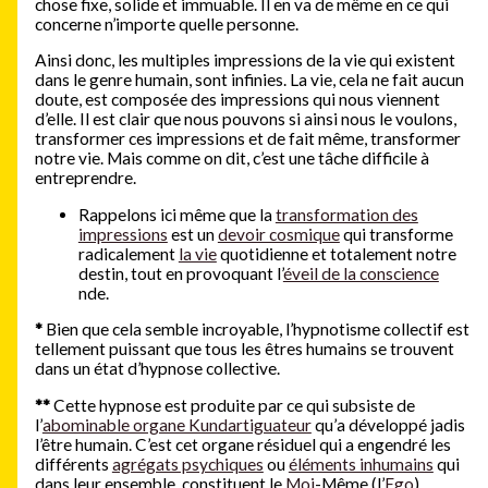
chose fixe, solide et immuable. Il en va de même en ce qui
concerne n’importe quelle personne.
Ainsi donc, les multiples impressions de la vie qui existent
dans le genre humain, sont infinies. La vie, cela ne fait aucun
doute, est composée des impressions qui nous viennent
d’elle. Il est clair que nous pouvons si ainsi nous le voulons,
transformer ces impressions et de fait même, transformer
notre vie. Mais comme on dit, c’est une tâche difficile à
entreprendre.
Rappelons ici même que la
transformation des
impressions
est un
devoir cosmique
qui transforme
radicalement
la vie
quotidienne et totalement notre
destin, tout en provoquant l’
éveil de la conscience
nde.
*
Bien que cela semble incroyable, l’hypnotisme collectif est
tellement puissant que tous les êtres humains se trouvent
dans un état d’hypnose collective.
**
Cette hypnose est produite par ce qui subsiste de
l’
abominable organe Kundartiguateur
qu’a développé jadis
l’être humain. C’est cet organe résiduel qui a engendré les
différents
agrégats psychiques
ou
éléments inhumains
qui
dans leur ensemble, constituent le
Moi
-Même (l’
Ego
).