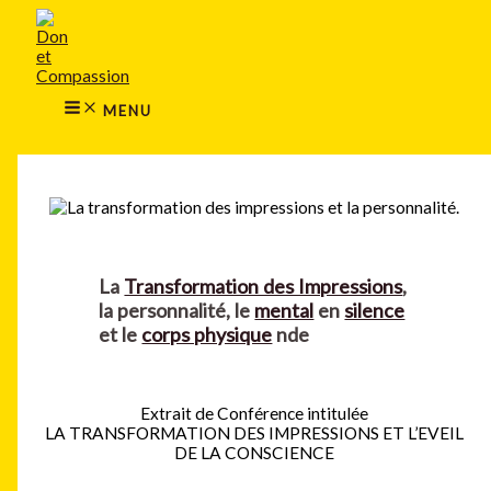
MAIN
Aller
MENU
au
contenu
MENU
Rechercher
La
Transformation des Impressions
,
la personnalité, le
mental
en
silence
et le
corps physique
nde
Extrait de Conférence intitulée
LA TRANSFORMATION DES IMPRESSIONS ET L’EVEIL
DE LA CONSCIENCE