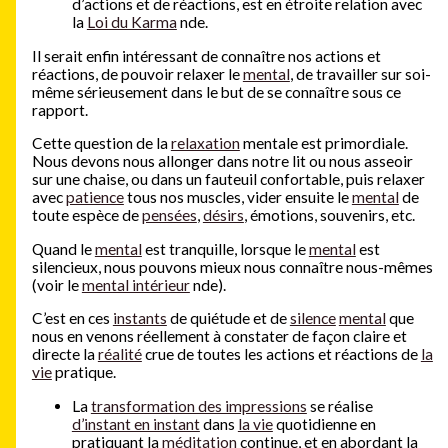
d’actions et de réactions, est en étroite relation avec
la
Loi du Karma
nde.
Il serait enfin intéressant de connaître nos actions et
réactions, de pouvoir relaxer le
mental
, de travailler sur soi-
même sérieusement dans le but de se connaître sous ce
rapport.
Cette question de la
relaxation
mentale est primordiale.
Nous devons nous allonger dans notre lit ou nous asseoir
sur une chaise, ou dans un fauteuil confortable, puis relaxer
avec
patience
tous nos muscles, vider ensuite le
mental
de
toute espèce de
pensées
,
désirs
, émotions, souvenirs, etc.
Quand le
mental
est tranquille, lorsque le
mental
est
silencieux, nous pouvons mieux nous connaître nous-mêmes
(voir le
mental intérieur
nde).
C’est en ces
instants
de quiétude et de
silence
mental
que
nous en venons réellement à constater de façon claire et
directe la
réalité
crue de toutes les actions et réactions de
la
vie
pratique.
La
transformation des impressions
se réalise
d’instant en instant
dans
la vie
quotidienne en
pratiquant la
méditation
continue, et en abordant la