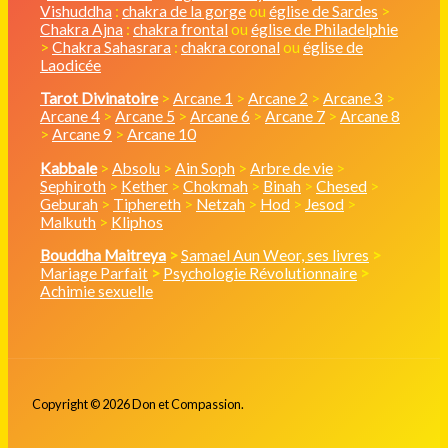
Vishuddha
:
chakra de la gorge
ou
église de Sardes
>
Chakra Ajna
:
chakra frontal
ou
église de Philadelphie
>
Chakra Sahasrara
:
chakra coronal
ou
église de
Laodicée
Tarot Divinatoire
>
Arcane 1
>
Arcane 2
>
Arcane 3
>
Arcane 4
>
Arcane 5
>
Arcane 6
>
Arcane 7
>
Arcane 8
>
Arcane 9
>
Arcane 10
Kabbale
>
Absolu
>
Ain Soph
>
Arbre de vie
>
Sephiroth
>
Kether
>
Chokmah
>
Binah
>
Chesed
>
Geburah
>
Tiphereth
>
Netzah
>
Hod
>
Jesod
>
Malkuth
>
Kliphos
Bouddha Maitreya
>
Samael Aun Weor, ses livres
>
Mariage Parfait
>
Psychologie Révolutionnaire
>
Achimie sexuelle
Copyright © 2026 Don et Compassion.