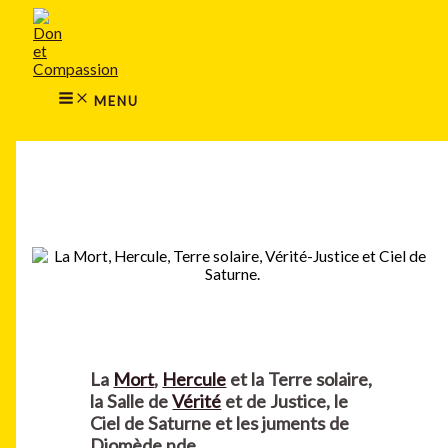
MAIN
Aller
MENU
au
contenu
MENU
Rechercher
La
Mort
,
Hercule
et la Terre solaire,
la Salle de
Vérité
et de Justice, le
Ciel de Saturne et les juments de
Diomède nde