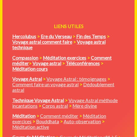
LIENS UTILES
Hercolubus
>
Ere du Verseau
>
Fin des Temps
>
Voyage astral comment faire
>
Voyage astral
technique
Compassion
>
Méditation
exercices
>
Comment
méditer
>
Voyage astral
>
Téléconférences
>
Méditation cours
Voyage Astral
>
Voyage Astral : témoignages
>
Comment faire un voyage astral
>
Dédoublement
astral
Technique Voyage Astral
>
Voyage Astral méthode
incantations
>
Corps astral
>
Mère divine
Méditation
>
Comment méditer
>
Méditation
exercices
>
Bouddhata
>
Auto-observation
>
Méditation active