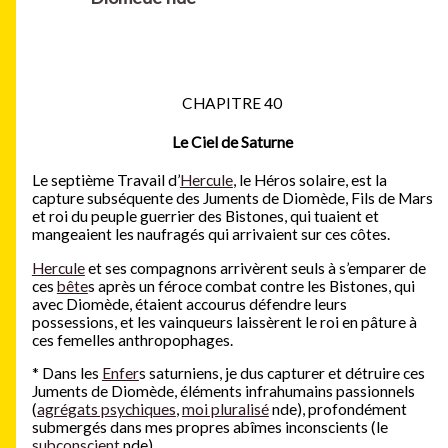
CHAPITRE 40
Le Ciel de Saturne
Le septième Travail d’
Hercule
, le Héros solaire, est la
capture subséquente des Juments de Diomède, Fils de Mars
et roi du peuple guerrier des Bistones, qui tuaient et
mangeaient les naufragés qui arrivaient sur ces côtes.
Hercule
et ses compagnons arrivèrent seuls à s’emparer de
ces
bête
s après un féroce combat contre les Bistones, qui
avec Diomède, étaient accourus défendre leurs
possessions, et les vainqueurs laissèrent le roi en pâture à
ces femelles anthropophages.
*
Dans les
Enfer
s saturniens, je dus capturer et détruire ces
Juments de Diomède, éléments infrahumains passionnels
(
agrégats psychiques
,
moi pluralisé
nde), profondément
submergés dans mes propres abîmes inconscients (le
subconscient
nde).