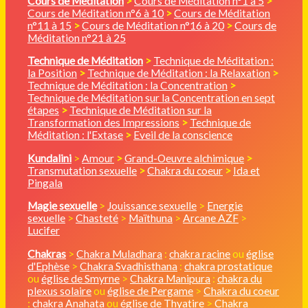
Cours de Méditation
>
Cours de Méditation n°1 à 5
>
Cours de Méditation n°6 à 10
>
Cours de Méditation
n°11 à 15
>
Cours de Méditation n°16 à 20
>
Cours de
Méditation n°21 à 25
Technique de Méditation
>
Technique de Méditation :
la Position
>
Technique de Méditation : la Relaxation
>
Technique de Méditation : la Concentration
>
Technique de Méditation sur la Concentration en sept
étapes
>
Technique de Méditation sur la
Transformation des Impressions
>
Technique de
Méditation : l'Extase
>
Eveil de la conscience
Kundalini
>
Amour
>
Grand-Oeuvre alchimique
>
Transmutation sexuelle
>
Chakra du coeur
>
Ida et
Pingala
Magie sexuelle
>
Jouissance sexuelle
>
Energie
sexuelle
>
Chasteté
>
Maïthuna
>
Arcane AZF
>
Lucifer
Chakras
>
Chakra Muladhara
:
chakra racine
ou
église
d'Ephèse
>
Chakra Svadhisthana
:
chakra prostatique
ou
église de Smyrne
>
Chakra Manipura
:
chakra du
plexus solaire
ou
église de Pergame
>
Chakra du coeur
:
chakra Anahata
ou
église de Thyatire
>
Chakra