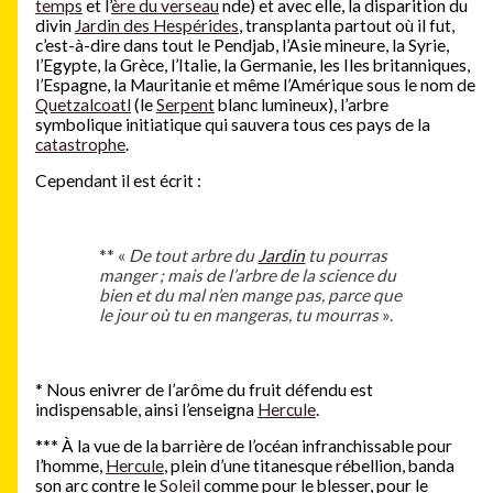
temps
et l’
ère du verseau
nde) et avec elle, la disparition du
divin
Jardin des Hespérides
, transplanta partout où il fut,
c’est-à-dire dans tout le Pendjab, l’Asie mineure, la Syrie,
l’Egypte, la Grèce, l’Italie, la Germanie, les Iles britanniques,
l’Espagne, la Mauritanie et même l’Amérique sous le nom de
Quetzalcoatl
(le
Serpent
blanc lumineux), l’arbre
symbolique initiatique qui sauvera tous ces pays de la
catastrophe
.
Cependant il est écrit :
**
«
De tout arbre du
Jardin
tu pourras
manger ; mais de l’arbre de la science du
bien et du mal n’en mange pas, parce que
le jour où tu en mangeras, tu mourras
».
*
Nous enivrer de l’arôme du fruit défendu est
indispensable, ainsi l’enseigna
Hercule
.
***
À la vue de la barrière de l’océan infranchissable pour
l’homme,
Hercule
, plein d’une titanesque rébellion, banda
son arc contre le
Soleil
comme pour le blesser, pour le