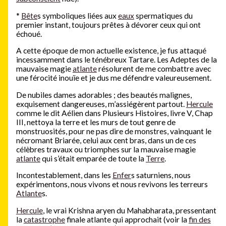
*
Bête
s symboliques liées aux
eaux
spermatiques du
premier instant, toujours prêtes à dévorer ceux qui ont
échoué.
A cette époque de mon actuelle existence, je fus attaqué
incessamment dans le ténébreux Tartare. Les Adeptes de la
mauvaise magie
atlante
résolurent de me combattre avec
une férocité inouïe et je dus me défendre valeureusement.
De nubiles dames adorables ; des beautés malignes,
exquisement dangereuses, m’assiégèrent partout.
Hercule
comme le dit Aélien dans Plusieurs Histoires, livre V, Chap
III, nettoya la terre et les murs de tout genre de
monstruosités, pour ne pas dire de monstres, vainquant le
nécromant Briarée, celui aux cent bras, dans un de ces
célèbres travaux ou triomphes sur la mauvaise magie
atlante
qui s’était emparée de toute la
Terre
.
Incontestablement, dans les
Enfer
s saturniens, nous
expérimentons, nous vivons et nous revivons les terreurs
Atlante
s.
Hercule
, le vrai Krishna aryen du Mahabharata, pressentant
la
catastrophe
finale atlante qui approchait (voir la
fin des