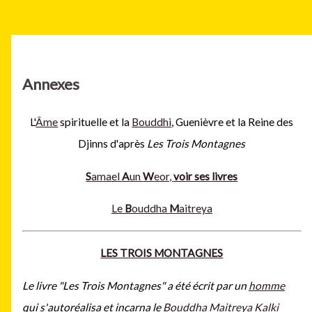
Annexes
L'
Âme
spirituelle et la
Bouddhi
, Guenièvre et la Reine des
Djinns d'après
Les Trois Montagnes
S
amael
A
un
W
eor,
voir ses livres
Le
B
ouddha
M
aitreya
LES TROIS MONTAGNES
Le livre "Les Trois Montagnes" a été écrit
par un
homme
qui s'autoréalisa et incarna le
Bouddha Maitreya
Kalki