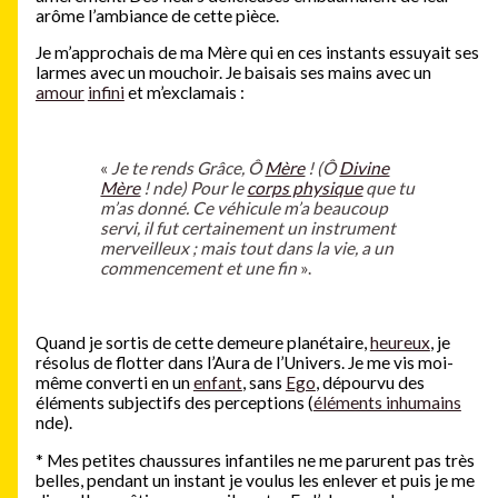
arôme l’ambiance de cette pièce.
Je m’approchais de ma Mère qui en ces instants essuyait ses
larmes avec un mouchoir. Je baisais ses mains avec un
amour
infini
et m’exclamais :
«
Je te rends Grâce, Ô
Mère
! (Ô
Divine
Mère
! nde) Pour le
corps physique
que tu
m’as donné. Ce véhicule m’a beaucoup
servi, il fut certainement un instrument
merveilleux ; mais tout dans la vie, a un
commencement et une fin
».
Quand je sortis de cette demeure planétaire,
heureux
, je
résolus de flotter dans l’Aura de l’Univers. Je me vis moi-
même converti en un
enfant
, sans
Ego
, dépourvu des
éléments subjectifs des perceptions (
éléments inhumains
nde).
*
Mes petites chaussures infantiles ne me parurent pas très
belles, pendant un instant je voulus les enlever et puis je me