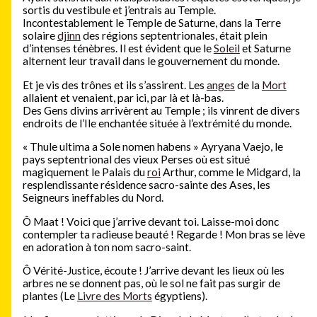
sortis du vestibule et j’entrais au Temple.
Incontestablement le Temple de Saturne, dans la Terre
solaire
djinn
des régions septentrionales, était plein
d’intenses ténèbres. Il est évident que le
Soleil
et Saturne
alternent leur travail dans le gouvernement du monde.
Et je vis des trônes et ils s’assirent. Les
anges
de la
Mort
allaient et venaient, par ici, par là et là-bas.
Des Gens divins arrivèrent au Temple ; ils vinrent de divers
endroits de l’Ile enchantée située à l’extrémité du monde.
« Thule ultima a Sole nomen habens » Ayryana Vaejo, le
pays septentrional des vieux Perses où est situé
magiquement le Palais du
roi
Arthur, comme le Midgard, la
resplendissante résidence sacro-sainte des Ases, les
Seigneurs ineffables du Nord.
Ô Maat ! Voici que j’arrive devant toi. Laisse-moi donc
contempler ta radieuse beauté ! Regarde ! Mon bras se lève
en adoration à ton nom sacro-saint.
Ô Vérité-Justice, écoute ! J’arrive devant les lieux où les
arbres ne se donnent pas, où le sol ne fait pas surgir de
plantes (Le
Livre des Morts
égyptiens).