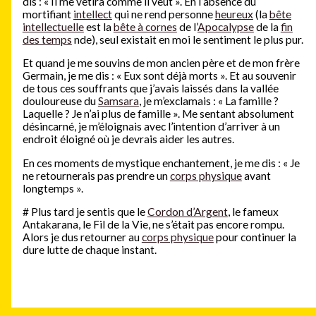
dis : « Il me vêtira comme il veut ». En l’absence du
mortifiant
intellect
qui ne rend personne
heureux
(la
bête
intellectuelle
est la
bête à cornes
de l’
Apocalypse
de la
fin
des temps
nde), seul existait en moi le sentiment le plus pur.
Et quand je me souvins de mon ancien père et de mon frère
Germain, je me dis : « Eux sont déjà morts ». Et au souvenir
de tous ces souffrants que j’avais laissés dans la vallée
douloureuse du
Samsara
, je m’exclamais : « La famille ?
Laquelle ? Je n’ai plus de famille ». Me sentant absolument
désincarné, je m’éloignais avec l’intention d’arriver à un
endroit éloigné où je devrais aider les autres.
En ces moments de mystique enchantement, je me dis : « Je
ne retournerais pas prendre un
corps physique
avant
longtemps ».
#
Plus tard je sentis que le
Cordon d’Argent
, le fameux
Antakarana, le Fil de la Vie, ne s’était pas encore rompu.
Alors je dus retourner au
corps physique
pour continuer la
dure lutte de chaque instant.