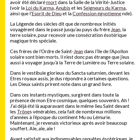
avoir été déclaré
mort
dans la Salle de la Vérité-Justice
(voir la
Loi du Karma
,
Anubis
et les
Seigneurs du Karma
,
ainsi que l’
Esprit de Dieu
et la
Confession égyptienne
nde).
La Légende des siècles dit que de nombreux Initiés
voyagèrent dans le passé jusqu’au pays du frère
Jean
, la
terre solaire, pour recevoir une consécration ésotérique
magique très spéciale.
Ces frères de l’Ordre de Saint-
Jean
dans l’île de l’Apollon
solaire sont bien morts. Il n’est donc pas étrange que j’eus
aussi à voyager jusqu’à la Terre de Lumière ou Terre solaire.
Dans le vestibule glorieux du Sancta saturnien, devant les
Etres royaux assis, je dus répondre à certaines questions.
Les Dieux saints prirent note dans un grand livre.
Dans ces instants mystiques, surgirent dans toute la
présence de mon Etre cosmique, quelques souvenirs. Ah !
J’ai déjà été là auparavant dans le même lieu Saint devant
les
Trône
s vénérables, cela fait de nombreux millions
d’années à l’époque du continent Mu ou Lémurie.
Maintenant, je revenais victorieux après avoir beaucoup
souffert. Aïe, aïe, aïe !
Ayant satisfait aux indispensables requêtes ésotériques, je