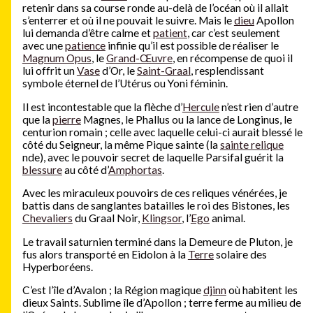
retenir dans sa course ronde au-delà de l’océan où il allait
s’enterrer et où il ne pouvait le suivre. Mais le
dieu
Apollon
lui demanda d’être calme et
patient
, car c’est seulement
avec une
patience
infinie qu’il est possible de réaliser le
Magnum Opus
, le
Grand-Œuvre
, en récompense de quoi il
lui offrit un
Vase
d’Or, le
Saint-Graal
, resplendissant
symbole éternel de l’Utérus ou Yoni féminin.
Il est incontestable que la flèche d’
Hercule
n’est rien d’autre
que la
pierre
Magnes, le Phallus ou la lance de Longinus, le
centurion romain ; celle avec laquelle celui-ci aurait blessé le
côté du Seigneur, la même Pique sainte (la
sainte relique
nde), avec le pouvoir secret de laquelle Parsifal guérit la
blessure
au côté d’
Amphortas
.
Avec les miraculeux pouvoirs de ces reliques vénérées, je
battis dans de sanglantes batailles le roi des Bistones, les
Chevaliers
du Graal Noir,
Klingsor
, l’
Ego
animal.
Le travail saturnien terminé dans la Demeure de Pluton, je
fus alors transporté en Eidolon à la
Terre
solaire des
Hyperboréens.
C’est l’île d’Avalon ; la Région magique
djinn
où habitent les
dieux Saints. Sublime île d’Apollon ; terre ferme au milieu de