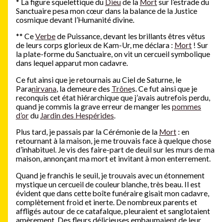
*
La figure squelettique du
Dieu
de la
Mort
sur l’estrade du
Sanctuaire pesa mon cœur dans la balance de la Justice
cosmique devant l’Humanité divine.
**
Ce
Verbe
de Puissance, devant les brillants êtres vêtus
de leurs corps glorieux de Kam-Ur, me déclara :
Mort
! Sur
la plate-forme du Sanctuaire, on vit un cercueil symbolique
dans lequel apparut mon cadavre.
Ce fut ainsi que je retournais au Ciel de Saturne, le
Para
nirvana
, la demeure des
Trône
s. Ce fut ainsi que je
reconquis cet état hiérarchique que j’avais autrefois perdu,
quand je commis la grave erreur de manger les
pommes
d’or
du
Jardin des Hespérides
.
Plus tard, je passais par la Cérémonie de la
Mort
: en
retournant à la maison, je me trouvais face à quelque chose
d’inhabituel. Je vis des faire-part de deuil sur les murs de ma
maison, annonçant ma mort et invitant à mon enterrement.
Quand je franchis le seuil, je trouvais avec un étonnement
mystique un cercueil de couleur blanche, très beau. Il est
évident que dans cette boîte funéraire gisait mon cadavre,
complètement froid et inerte. De nombreux parents et
affligés autour de ce catafalque, pleuraient et sanglotaient
amèrement. Des fleurs délicieuses embaumaient de leur