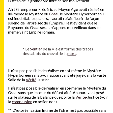
l’Océan de la grande vie libre en son mouvement.
Ah ! Si l’empereur Frédéric au Moyen Age avait réalisé en
lui-même le Mystère du
Graal
, le Mystère Hyperboréen. Il
est indubitable qu’alors, il aurait refait fleurir de façon
splendide l’arbre sec de l’Empire. Il est évident que le
Royaume du Graal serait réapparu merveilleux dans ce
même Saint Empire romain.
*
Le
Sentier
de la Vie est formé des traces
des sabots du cheval de la
mort
.
Il n’est pas possible de réaliser en soi-même le Mystère
Hyperboréen sans avoir auparavant été jugé dans la vaste
Salle de la
Vérité
-Justice.
Il n’est pas possible de réaliser en soi-même le Mystère du
Graal sans que le cœur du défunt ait été auparavant pesé
sur le plateau de la balance que porte la
Vérité
-Justice (voir
la
compassion
en action nde).
**
L’Autoréalisation Intime de l’Etre n’est pas possible sans