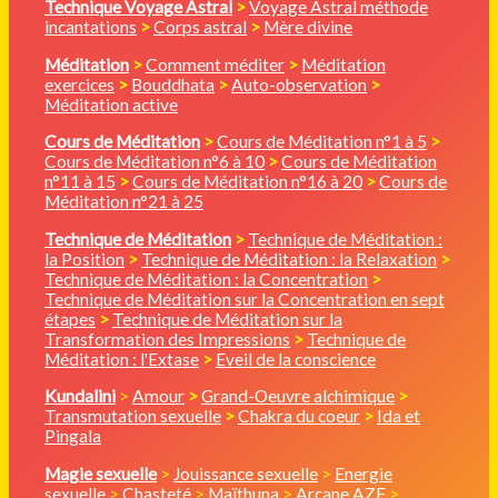
Technique Voyage Astral
>
Voyage Astral méthode
incantations
>
Corps astral
>
Mère divine
Méditation
>
Comment méditer
>
Méditation
exercices
>
Bouddhata
>
Auto-observation
>
Méditation active
Cours de Méditation
>
Cours de Méditation n°1 à 5
>
Cours de Méditation n°6 à 10
>
Cours de Méditation
n°11 à 15
>
Cours de Méditation n°16 à 20
>
Cours de
Méditation n°21 à 25
Technique de Méditation
>
Technique de Méditation :
la Position
>
Technique de Méditation : la Relaxation
>
Technique de Méditation : la Concentration
>
Technique de Méditation sur la Concentration en sept
étapes
>
Technique de Méditation sur la
Transformation des Impressions
>
Technique de
Méditation : l'Extase
>
Eveil de la conscience
Kundalini
>
Amour
>
Grand-Oeuvre alchimique
>
Transmutation sexuelle
>
Chakra du coeur
>
Ida et
Pingala
Magie sexuelle
>
Jouissance sexuelle
>
Energie
sexuelle
>
Chasteté
>
Maïthuna
>
Arcane AZF
>