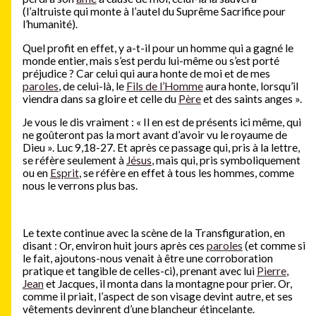
(l’altruiste qui monte à l’autel du Suprême Sacrifice pour
l’humanité).
Quel profit en effet, y a-t-il pour un homme qui a gagné le
monde entier, mais s’est perdu lui-même ou s’est porté
préjudice ? Car celui qui aura honte de moi et de mes
paroles
, de celui-là, le
Fils de l’Homme
aura honte, lorsqu’il
viendra dans sa gloire et celle du
Père
et des saints anges ».
Je vous le dis vraiment : « Il en est de présents ici même, qui
ne goûteront pas la mort avant d’avoir vu le royaume de
Dieu ». Luc 9,18-27. Et après ce passage qui, pris à la lettre,
se réfère seulement à
Jésus
, mais qui, pris symboliquement
ou en
Esprit
, se réfère en effet à tous les hommes, comme
nous le verrons plus bas.
Le texte continue avec la scène de la Transfiguration, en
disant : Or, environ huit jours après ces
paroles
(et comme si
le fait, ajoutons-nous venait à être une corroboration
pratique et tangible de celles-ci), prenant avec lui
Pierre
,
Jean
et Jacques, il monta dans la montagne pour prier. Or,
comme il priait, l’aspect de son visage devint autre, et ses
vêtements devinrent d’une blancheur étincelante.