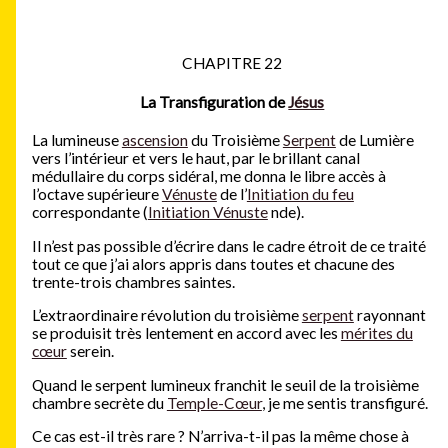
CHAPITRE 22
La Transfiguration de
Jésus
La lumineuse
ascension
du Troisième
Serpent
de Lumière
vers l’intérieur et vers le haut, par le brillant canal
médullaire du corps sidéral, me donna le libre accès à
l’octave supérieure
Vénuste
de l’
Initiation du feu
correspondante (
Initiation Vénuste
nde).
Il n’est pas possible d’écrire dans le cadre étroit de ce traité
tout ce que j’ai alors appris dans toutes et chacune des
trente-trois chambres saintes.
L’extraordinaire révolution du troisième
serpent
rayonnant
se produisit très lentement en accord avec les
mérites du
cœur
serein.
Quand le serpent lumineux franchit le seuil de la troisième
chambre secrète du
Temple-Cœur
, je me sentis transfiguré.
Ce cas est-il très rare ? N’arriva-t-il pas la même chose à