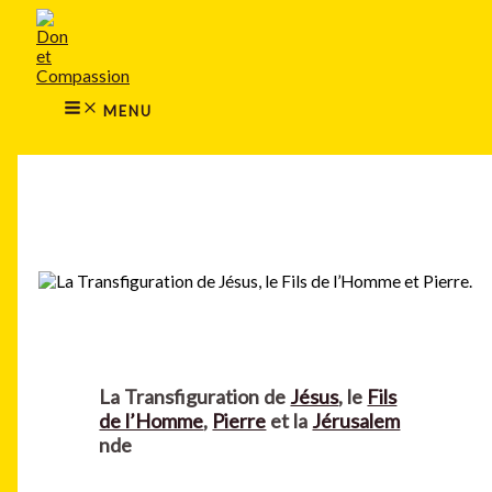
MAIN
Aller
MENU
au
contenu
MENU
Rechercher
La Transfiguration de
Jésus
, le
Fils
de l’Homme
,
Pierre
et la
Jérusalem
nde