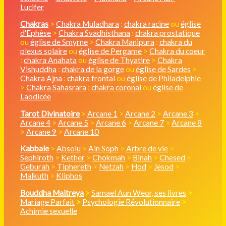
Lucifer
Chakras
>
Chakra Muladhara
:
chakra racine
ou
église
d'Ephèse
>
Chakra Svadhisthana
:
chakra prostatique
ou
église de Smyrne
>
Chakra Manipura
:
chakra du
plexus solaire
ou
église de Pergame
>
Chakra du coeur
:
chakra Anahata
ou
église de Thyatire
>
Chakra
Vishuddha
:
chakra de la gorge
ou
église de Sardes
>
Chakra Ajna
:
chakra frontal
ou
église de Philadelphie
>
Chakra Sahasrara
:
chakra coronal
ou
église de
Laodicée
Tarot Divinatoire
>
Arcane 1
>
Arcane 2
>
Arcane 3
>
Arcane 4
>
Arcane 5
>
Arcane 6
>
Arcane 7
>
Arcane 8
>
Arcane 9
>
Arcane 10
Kabbale
>
Absolu
>
Ain Soph
>
Arbre de vie
>
Sephiroth
>
Kether
>
Chokmah
>
Binah
>
Chesed
>
Geburah
>
Tiphereth
>
Netzah
>
Hod
>
Jesod
>
Malkuth
>
Kliphos
Bouddha Maitreya
>
Samael Aun Weor, ses livres
>
Mariage Parfait
>
Psychologie Révolutionnaire
>
Achimie sexuelle