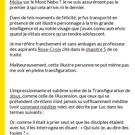
Moïse
sur le Mont Nebo ? Je ne suis assurément pas le
premier à qui cela arrive, ni le dernier.
Dans de tels moments de félicité, je fus transporté en
présence de cet illustre personnage à la très grande
intelligence et au noble visage que j’avais connu autrefois
quand je n’étais encore qu’un tendre adolescent.
Je me réfère franchement et sans ambages au professeur
des aspirants
Rose-Croix
cité dans le
chapitre 5
de ce
traité.
Malheureusement, cette illustre personne ne put même pas
me voir en pleine transfiguration.
L’impressionnante et sublime scène de la Transfiguration de
Jésus
, comme celle de l’Ascension, que ceux qui se
prétendent chrétiens n’ont jamais su suffisamment méditer
(voir
comment méditer
nde), est décrite par Luc dans les
termes suivants :
Or, comme il était à prier seul, et que les disciples étaient
avec lui, il les interrogea en disant : « Qui suis-je, au dire des
foules ? ».