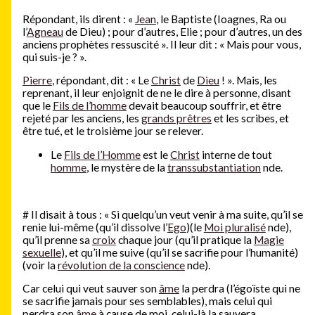
Répondant, ils dirent : «
Jean
, le Baptiste (Ioagnes, Ra ou
l’
Agneau
de Dieu) ; pour d’autres, Elie ; pour d’autres, un des
anciens prophètes ressuscité ». Il leur dit : « Mais pour vous,
qui suis-je ? ».
Pierre
, répondant, dit : « Le
Christ
de
Dieu
! ». Mais, les
reprenant, il leur enjoignit de ne le dire à personne, disant
que le
Fils de l’homme
devait beaucoup souffrir, et être
rejeté par les anciens, les
grands prêtres
et les scribes, et
être tué, et le troisième jour se relever.
Le
Fils de l’Homme
est le
Christ
interne de tout
homme
, le mystère de la
transsubstantiation
nde.
#
Il disait à tous : « Si quelqu’un veut venir à ma suite, qu’il se
renie lui-même (qu’il dissolve l’
Ego
)(le
Moi pluralisé
nde),
qu’il prenne sa
croix
chaque jour (qu’il pratique la
Magie
sexuelle
), et qu’il me suive (qu’il se sacrifie pour l’humanité)
(voir la
révolution de la conscience
nde).
Car celui qui veut sauver son
âme
la perdra (l’égoïste qui ne
se sacrifie jamais pour ses semblables), mais celui qui
perdra son
âme
à cause de moi, celui-là la sauvera