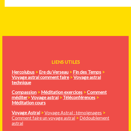
LIENS UTILES
Hercolubus
>
Ere du Verseau
>
Fin des Temps
>
Voyage astral comment faire
>
Voyage astral
technique
Compassion
>
Méditation
exercices
>
Comment
méditer
>
Voyage astral
>
Téléconférences
>
Méditation cours
Voyage Astral
>
Voyage Astral : témoignages
>
Comment faire un voyage astral
>
Dédoublement
astral