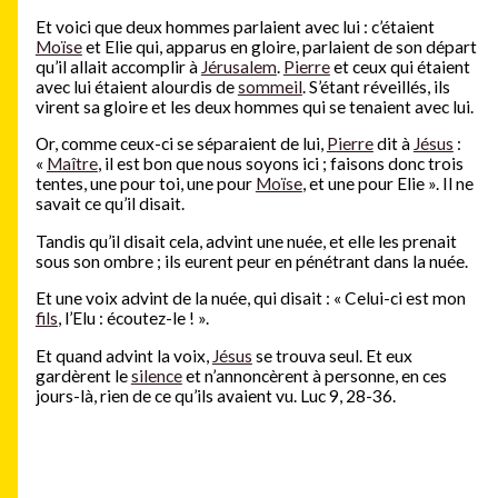
Et voici que deux hommes parlaient avec lui : c’étaient
Moïse
et Elie qui, apparus en gloire, parlaient de son départ
qu’il allait accomplir à
Jérusalem
.
Pierre
et ceux qui étaient
avec lui étaient alourdis de
sommeil
. S’étant réveillés, ils
virent sa gloire et les deux hommes qui se tenaient avec lui.
Or, comme ceux-ci se séparaient de lui,
Pierre
dit à
Jésus
:
«
Maître
, il est bon que nous soyons ici ; faisons donc trois
tentes, une pour toi, une pour
Moïse
, et une pour Elie ». Il ne
savait ce qu’il disait.
Tandis qu’il disait cela, advint une nuée, et elle les prenait
sous son ombre ; ils eurent peur en pénétrant dans la nuée.
Et une voix advint de la nuée, qui disait : « Celui-ci est mon
fils
, l’Elu : écoutez-le ! ».
Et quand advint la voix,
Jésus
se trouva seul. Et eux
gardèrent le
silence
et n’annoncèrent à personne, en ces
jours-là, rien de ce qu’ils avaient vu. Luc 9, 28-36.