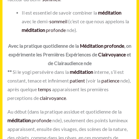
Il est essentiel de savoir combiner la
méditation
avec le demi-
sommeil
(c’est ce que nous appelons
la
méditation
profonde
nde)
.
Avec la pratique quotidienne de la
Méditation
profonde
, on
expérimente les Premières Expériences de
Clairvoyance
et
de Clairaudience nde
*
*
Si le yogi persévère dans la
méditation
interne, s’il est
constant, tenace et infiniment
patient
(voir la
patience
nde),
après quelque
temps
apparaissent les premières
perceptions de
clairvoyance
.
Au début (dans la pratique assidue et quotidienne de la
méditation
profonde
nde), seulement des points lumineux
apparaissent, ensuite des visages, des scènes de la nature,
des objets, comme dans les rêves, en ces moments de