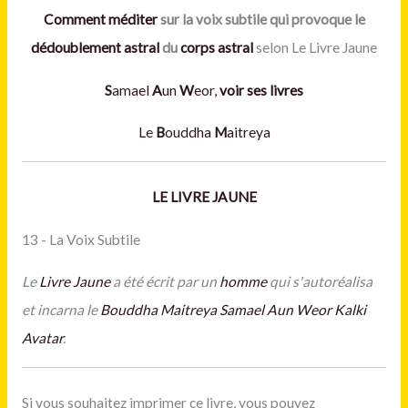
Comment méditer
sur la voix subtile qui provoque le
dédoublement astral
du
corps astral
selon Le Livre Jaune
S
amael
A
un
W
eor,
voir ses livres
Le
B
ouddha
M
aitreya
LE LIVRE JAUNE
13 - La Voix Subtile
Le
Livre Jaune
a été écrit par un
homme
qui s'autoréalisa
et incarna le
Bouddha Maitreya
Samael Aun Weor
Kalki
Avatar
.
Si vous souhaitez imprimer ce livre, vous pouvez