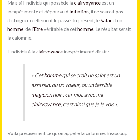
Mais si l’individu qui possède la
clairvoyance
est un
inexpérimenté et dépourvu d’
Initiation
, il ne saurait pas
distinguer réellement le passé du présent, le
Satan
d’un
homme
, de
l’Être
véritable de cet
homme
. Le résultat serait
la calomnie.
L’individu à la
clairvoyance
inexpérimenté dirait :
«
Cet
homme
qui se croit un saint est un
assassin, ou un voleur, ou un terrible
magicien
noir ; car moi, avec ma
clairvoyance
, c’est ainsi que je le vois
».
Voilà précisément ce qu’on appelle la calomnie. Beaucoup