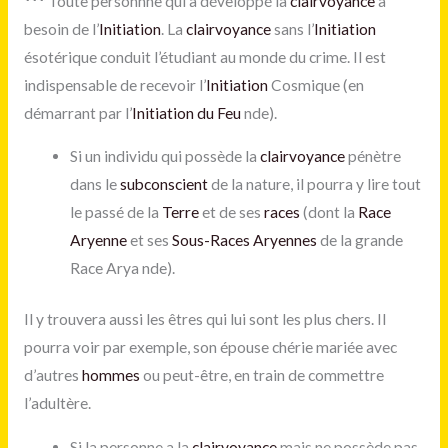
***
Toute personnne qui a développé la
clairvoyance
a
besoin de l’
Initiation
. La
clairvoyance
sans l’
Initiation
ésotérique conduit l’étudiant au monde du crime. Il est
indispensable de recevoir l’
Initiation
Cosmique (en
démarrant par l’
Initiation du Feu
nde).
Si un individu qui possède la
clairvoyance
pénètre
dans le
subconscient
de la nature, il pourra y lire tout
le passé de la
Terre
et de ses
races
(dont la
Race
Aryenne
et ses
Sous-Races Aryennes
de la grande
Race Arya nde).
Il y trouvera aussi les êtres qui lui sont les plus chers. Il
pourra voir par exemple, son épouse chérie mariée avec
d’autres
hommes
ou peut-être, en train de commettre
l’adultère.
Si la personne a la
clairvoyance
mais ne possède pas