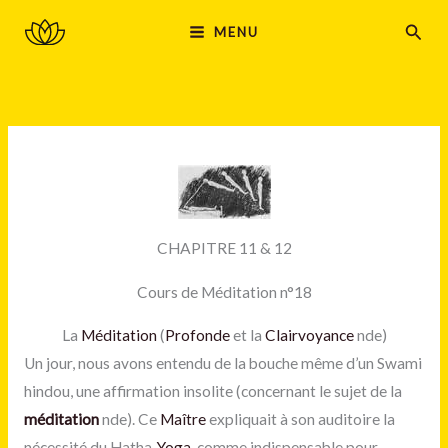
Aller
MAIN
Rech
MENU
au
MENU
contenu
CHAPITRE 11 & 12
Cours de Méditation n°18
La
Méditation
(
Profonde
et la
Clairvoyance
nde)
Un jour, nous avons entendu de la bouche même d’un Swami
hindou, une affirmation insolite (concernant le sujet de la
méditation
nde). Ce
Maître
expliquait à son auditoire la
nécessité du Hatha-
Yoga
, comme indispensable pour