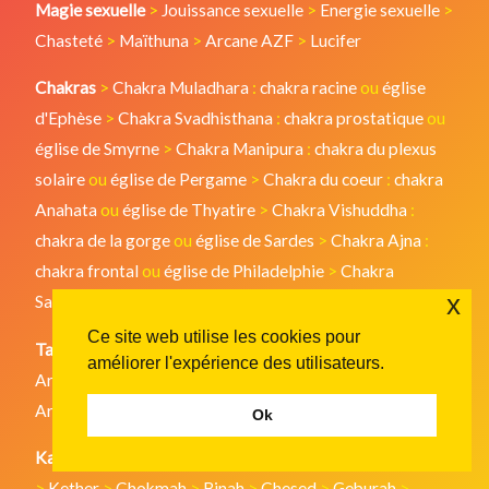
Magie sexuelle
>
Jouissance sexuelle
>
Energie sexuelle
>
Chasteté
>
Maïthuna
>
Arcane AZF
>
Lucifer
Chakras
>
Chakra Muladhara
:
chakra racine
ou
église
d'Ephèse
>
Chakra Svadhisthana
:
chakra prostatique
ou
église de Smyrne
>
Chakra Manipura
:
chakra du plexus
solaire
ou
église de Pergame
>
Chakra du coeur
:
chakra
Anahata
ou
église de Thyatire
>
Chakra Vishuddha
:
chakra de la gorge
ou
église de Sardes
>
Chakra Ajna
:
chakra frontal
ou
église de Philadelphie
>
Chakra
x
Sahasrara
:
chakra coronal
ou
église de Laodicée
Ce site web utilise les cookies pour
Tarot Divinatoire
>
Arcane 1
>
Arcane 2
>
Arcane 3
>
améliorer l'expérience des utilisateurs.
Arcane 4
>
Arcane 5
>
Arcane 6
>
Arcane 7
>
Arcane 8
>
Arcane 9
>
Arcane 10
Ok
Kabbale
>
Absolu
>
Ain Soph
>
Arbre de vie
>
Sephiroth
>
Kether
>
Chokmah
>
Binah
>
Chesed
>
Geburah
>