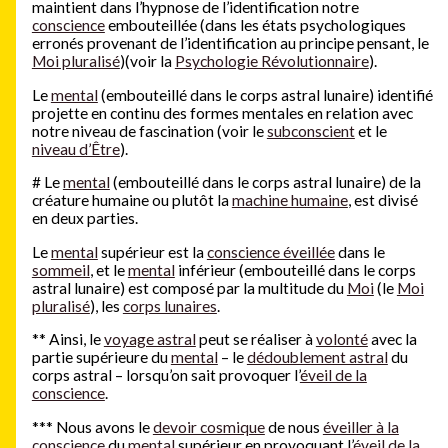
maintient dans l’hypnose de l’identification notre
conscience
embouteillée (dans les états psychologiques
erronés provenant de l’identification au principe pensant, le
Moi pluralisé
)(voir la
Psychologie Révolutionnaire
).
Le
mental
(embouteillé dans le corps astral lunaire) identifié
projette en continu des formes mentales en relation avec
notre niveau de fascination (voir le
subconscient
et le
niveau d’Être
).
#
Le
mental
(embouteillé dans le corps astral lunaire) de la
créature humaine ou plutôt la
machine humaine
, est divisé
en deux parties.
Le
mental
supérieur est la
conscience éveillée
dans le
sommeil
, et le
mental
inférieur (embouteillé dans le corps
astral lunaire) est composé par la multitude du
Moi
(le
Moi
pluralisé
), les
corps lunaires
.
**
Ainsi, le
voyage astral
peut se réaliser à
volonté
avec la
partie supérieure du
mental
– le
dédoublement astral
du
corps astral – lorsqu’on sait provoquer l’
éveil de la
conscience
.
***
Nous avons le
devoir cosmique
de nous
éveiller à la
conscience
du
mental
supérieur en provoquant l’
éveil de la