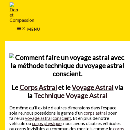
MAIN
Aller
MENU
au
contenu
MENU
Rechercher
Le
Corps Astral
et le
Voyage Astral
via
la
Technique Voyage Astral
De même qu’il existe d’autres dimensions dans l’espace
solaire, nous possédons le germe d’un
corps astral
pour
faire un
voyage astral
conscient
. Et en plus de notre
véhicule ou
corps physique
, nous avons d’autres véhicules
ou corps invisibles au commun des mortels comme le
corps