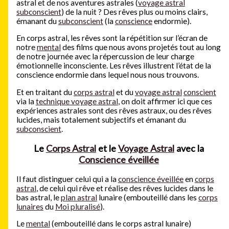
astral et de nos aventures astrales (
voyage astral
subconscient
) de la nuit ? Des rêves plus ou moins clairs,
émanant du
subconscient
(la
conscience
endormie).
En corps astral, les rêves sont la répétition sur l’écran de
notre
mental
des films que nous avons projetés tout au long
de notre journée avec la répercussion de leur charge
émotionnelle inconsciente. Les rêves illustrent l’état de la
conscience endormie dans lequel nous nous trouvons.
Et en traitant du
corps astral
et du
voyage astral
conscient
via la
technique voyage astral
, on doit affirmer ici que ces
expériences astrales sont des rêves astraux, ou des rêves
lucides, mais totalement subjectifs et émanant du
subconscient
.
Le
Corps Astral
et le
Voyage Astral
avec la
Conscience éveillée
Il faut distinguer celui qui a la
conscience éveillée
en
corps
astral
, de celui qui rêve et réalise des rêves lucides dans le
bas astral, le
plan astral
lunaire (embouteillé dans les
corps
lunaires
du
Moi pluralisé
).
Le
mental
(embouteillé dans le corps astral lunaire)