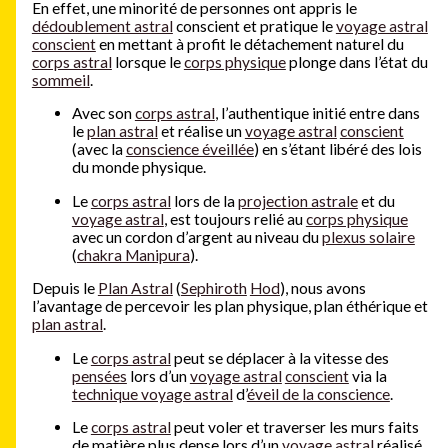
En effet, une minorité de personnes ont appris le
dédoublement astral
conscient et pratique le
voyage astral
conscient
en mettant à profit le détachement naturel du
corps astral
lorsque le
corps physique
plonge dans l’état du
sommeil
.
Avec son
corps astral
, l’authentique initié entre dans
le
plan astral
et réalise un
voyage astral
conscient
(avec la
conscience éveillée
) en s’étant libéré des lois
du monde physique.
Le
corps astral
lors de la
projection astrale
et du
voyage astral
, est toujours relié au
corps physique
avec un cordon d’argent au niveau du
plexus solaire
(
chakra Manipura
).
Depuis le
Plan Astral
(
Sephiroth
Hod
), nous avons
l’avantage de percevoir les plan physique, plan éthérique et
plan astral
.
Le
corps astral
peut se déplacer à la vitesse des
pensées
lors d’un
voyage astral
conscient
via la
technique voyage astral
d’
éveil de la conscience
.
Le
corps astral
peut voler et traverser les murs faits
de matière plus dense lors d’un
voyage astral
réalisé