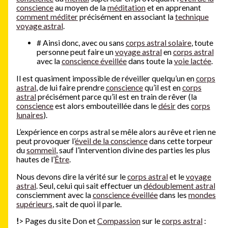
conscience
au moyen de la
méditation
et en apprenant
comment méditer
précisément en associant la
technique
voyage astral
.
#
Ainsi donc, avec ou sans
corps astral solaire
, toute
personne peut faire un
voyage astral
en
corps astral
avec la
conscience éveillée
dans toute la
voie lactée
.
Il est quasiment impossible de réveiller quelqu’un en
corps
astral
, de lui faire prendre
conscience
qu’il est en
corps
astral
précisément parce qu’il est en train de rêver (la
conscience
est alors embouteillée dans le
désir
des
corps
lunaires
).
L’expérience en corps astral se mêle alors au rêve et rien ne
peut provoquer l’
éveil de la conscience
dans cette torpeur
du
sommeil
, sauf l’intervention divine des parties les plus
hautes de l’
Être
.
Nous devons dire la vérité sur le
corps astral
et le
voyage
astral
. Seul, celui qui sait effectuer un
dédoublement astral
consciemment avec la
conscience éveillée
dans les
mondes
supérieurs
, sait de quoi il parle.
!
> Pages du site Don et
Compassion
sur le
corps astral
: