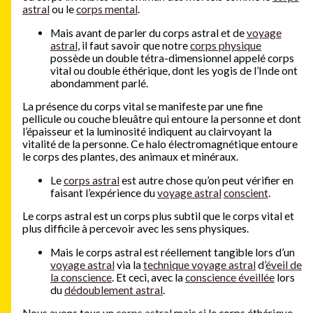
astral
ou le
corps mental
.
Mais avant de parler du corps astral et de
voyage
astral
, il faut savoir que notre
corps physique
possède un double tétra-dimensionnel appelé corps
vital ou double éthérique, dont les yogis de l’Inde ont
abondamment parlé.
La présence du corps vital se manifeste par une fine
pellicule ou couche bleuâtre qui entoure la personne et dont
l’épaisseur et la luminosité indiquent au clairvoyant la
vitalité de la personne. Ce halo électromagnétique entoure
le corps des plantes, des animaux et minéraux.
Le
corps astral
est autre chose qu’on peut vérifier en
faisant l’expérience du
voyage astral
conscient
.
Le corps astral est un corps plus subtil que le corps vital et
plus difficile à percevoir avec les sens physiques.
Mais le corps astral est réellement tangible lors d’un
voyage astral
via la
technique voyage astral
d’
éveil de
la conscience
. Et ceci, avec la
conscience éveillée
lors
du
dédoublement astral
.