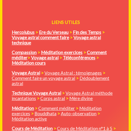
LIENS UTILES
Hercolubus
>
Ere du Verseau
>
Fin des Temps
>
Voyage astral comment faire
>
Voyage astral
technique
Compassion
>
Méditation
exercices
>
Comment
méditer
>
Voyage astral
>
Téléconférences
>
Méditation cours
Voyage Astral
>
Voyage Astral : témoignages
>
Comment faire un voyage astral
>
Dédoublement
astral
Technique Voyage Astral
>
Voyage Astral méthode
incantations
>
Corps astral
>
Mère divine
Méditation
>
Comment méditer
>
Méditation
exercices
>
Bouddhata
>
Auto-observation
>
Méditation active
Cours de Méditation
>
Cours de Méditation n°1 à 5
>