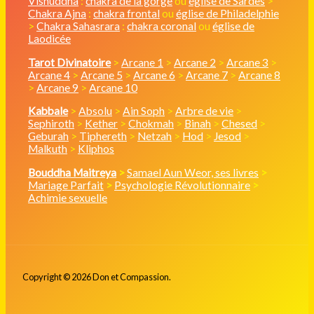
Vishuddha
:
chakra de la gorge
ou
église de Sardes
>
Chakra Ajna
:
chakra frontal
ou
église de Philadelphie
>
Chakra Sahasrara
:
chakra coronal
ou
église de
Laodicée
Tarot Divinatoire
>
Arcane 1
>
Arcane 2
>
Arcane 3
>
Arcane 4
>
Arcane 5
>
Arcane 6
>
Arcane 7
>
Arcane 8
>
Arcane 9
>
Arcane 10
Kabbale
>
Absolu
>
Ain Soph
>
Arbre de vie
>
Sephiroth
>
Kether
>
Chokmah
>
Binah
>
Chesed
>
Geburah
>
Tiphereth
>
Netzah
>
Hod
>
Jesod
>
Malkuth
>
Kliphos
Bouddha Maitreya
>
Samael Aun Weor, ses livres
>
Mariage Parfait
>
Psychologie Révolutionnaire
>
Achimie sexuelle
Copyright © 2026 Don et Compassion.