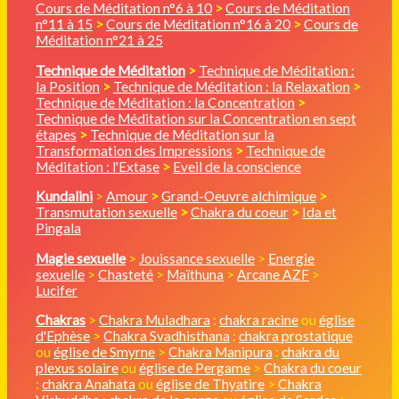
Cours de Méditation n°6 à 10
>
Cours de Méditation
n°11 à 15
>
Cours de Méditation n°16 à 20
>
Cours de
Méditation n°21 à 25
Technique de Méditation
>
Technique de Méditation :
la Position
>
Technique de Méditation : la Relaxation
>
Technique de Méditation : la Concentration
>
Technique de Méditation sur la Concentration en sept
étapes
>
Technique de Méditation sur la
Transformation des Impressions
>
Technique de
Méditation : l'Extase
>
Eveil de la conscience
Kundalini
>
Amour
>
Grand-Oeuvre alchimique
>
Transmutation sexuelle
>
Chakra du coeur
>
Ida et
Pingala
Magie sexuelle
>
Jouissance sexuelle
>
Energie
sexuelle
>
Chasteté
>
Maïthuna
>
Arcane AZF
>
Lucifer
Chakras
>
Chakra Muladhara
:
chakra racine
ou
église
d'Ephèse
>
Chakra Svadhisthana
:
chakra prostatique
ou
église de Smyrne
>
Chakra Manipura
:
chakra du
plexus solaire
ou
église de Pergame
>
Chakra du coeur
:
chakra Anahata
ou
église de Thyatire
>
Chakra