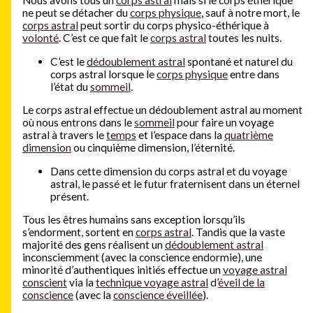
Nous avons tous un
corps astral
mais si le corps éthérique
ne peut se détacher du
corps physique
, sauf à notre mort, le
corps astral
peut sortir du corps physico-éthérique à
volonté
. C’est ce que fait le
corps astral
toutes les nuits.
C’est le
dédoublement astral
spontané et naturel du
corps astral lorsque le
corps physique
entre dans
l’état du
sommeil
.
Le corps astral effectue un dédoublement astral au moment
où nous entrons dans le
sommeil
pour faire un voyage
astral à travers le
temps
et l’espace dans la
quatrième
dimension
ou cinquième dimension, l’éternité.
Dans cette dimension du corps astral et du voyage
astral, le passé et le futur fraternisent dans un éternel
présent.
Tous les êtres humains sans exception lorsqu’ils
s’endorment, sortent en
corps astral
. Tandis que la vaste
majorité des gens réalisent un
dédoublement astral
inconsciemment (avec la conscience endormie), une
minorité d’authentiques initiés effectue un
voyage astral
conscient
via la
technique voyage astral
d’
éveil de la
conscience
(avec la
conscience éveillée
).