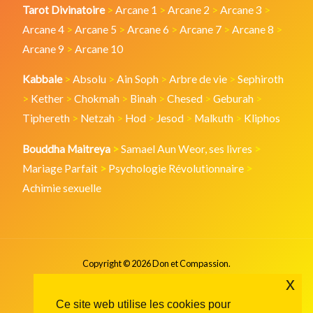
Tarot Divinatoire
>
Arcane 1
>
Arcane 2
>
Arcane 3
>
Arcane 4
>
Arcane 5
>
Arcane 6
>
Arcane 7
>
Arcane 8
>
Arcane 9
>
Arcane 10
Kabbale
>
Absolu
>
Ain Soph
>
Arbre de vie
>
Sephiroth
>
Kether
>
Chokmah
>
Binah
>
Chesed
>
Geburah
>
Tiphereth
>
Netzah
>
Hod
>
Jesod
>
Malkuth
>
Kliphos
Bouddha Maitreya
>
Samael Aun Weor, ses livres
>
Mariage Parfait
>
Psychologie Révolutionnaire
>
Achimie sexuelle
Copyright © 2026 Don et Compassion.
x
Ce site web utilise les cookies pour