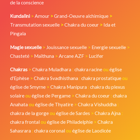
de la conscience
Kundalini
>
Amour
>
Grand-Oeuvre alchimique
>
Transmutation sexuelle
>
Chakra du coeur
>
Ida et
Pingala
Magie sexuelle
>
Jouissance sexuelle
>
Energie sexuelle
>
Chasteté
>
Maïthuna
>
Arcane AZF
>
Lucifer
Chakras
>
Chakra Muladhara
:
chakra racine
ou
église
d'Ephèse
>
Chakra Svadhisthana
:
chakra prostatique
ou
église de Smyrne
>
Chakra Manipura
:
chakra du plexus
solaire
ou
église de Pergame
>
Chakra du coeur
:
chakra
Anahata
ou
église de Thyatire
>
Chakra Vishuddha
:
chakra de la gorge
ou
église de Sardes
>
Chakra Ajna
:
chakra frontal
ou
église de Philadelphie
>
Chakra
Sahasrara
:
chakra coronal
ou
église de Laodicée